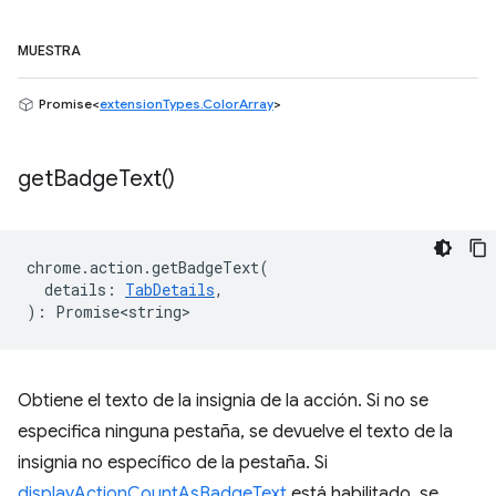
MUESTRA
Promise<
extensionTypes.ColorArray
>
get
Badge
Text(
)
chrome
.
action
.
getBadgeText
(
details
:
TabDetails
,
)
:
Promise<string>
Obtiene el texto de la insignia de la acción. Si no se
especifica ninguna pestaña, se devuelve el texto de la
insignia no específico de la pestaña. Si
displayActionCountAsBadgeText
está habilitado, se