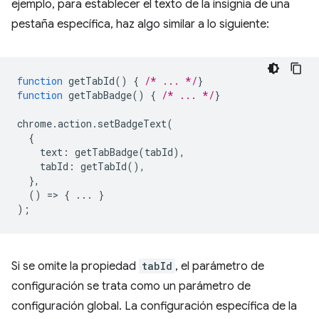
ejemplo, para establecer el texto de la insignia de una
pestaña específica, haz algo similar a lo siguiente:
function
getTabId
()
{
/* ... */
}
function
getTabBadge
()
{
/* ... */
}
chrome
.
action
.
setBadgeText
(
{
text
:
getTabBadge
(
tabId
),
tabId
:
getTabId
(),
},
()
=
>
{
...
}
);
Si se omite la propiedad
tabId
, el parámetro de
configuración se trata como un parámetro de
configuración global. La configuración específica de la