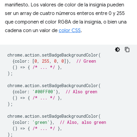
manifiesto. Los valores de color de la insignia pueden
ser un array de cuatro números enteros entre 0 y 255
que componen el color RGBA de la insignia, o bien una
cadena con un valor de
color CSS
.
chrome
.
action
.
setBadgeBackgroundColor
(
{
color
:
[
0
,
255
,
0
,
0
]},
// Green
()
=
>
{
/* ... */
},
);
chrome
.
action
.
setBadgeBackgroundColor
(
{
color
:
'#00FF00'
},
// Also green
()
=
>
{
/* ... */
},
);
chrome
.
action
.
setBadgeBackgroundColor
(
{
color
:
'green'
},
// Also, also green
()
=
>
{
/* ... */
},
);