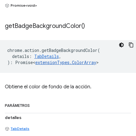
Promise<void>
get
Badge
Background
Color(
)
chrome
.
action
.
getBadgeBackgroundColor
(
details
:
TabDetails
,
)
:
Promise<
extensionTypes
.
ColorArray
>
Obtiene el color de fondo de la acción.
PARÁMETROS
detalles
TabDetails