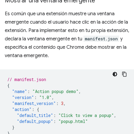
Mostrar una ventana emergente
Es común que una extensión muestre una ventana
emergente cuando el usuario hace clic en la acción de la
extensión. Para implementar esto en tu propia extensión,
declara la ventana emergente en tu
manifest.json
y
especifica el contenido que Chrome debe mostrar en la
ventana emergente.
// manifest.json
{
"name"
:
"Action popup demo"
,
"version"
:
"1.0"
,
"manifest_version"
:
3
,
"action"
:
{
"default_title"
:
"Click to view a popup"
,
"default_popup"
:
"popup.html"
}
}