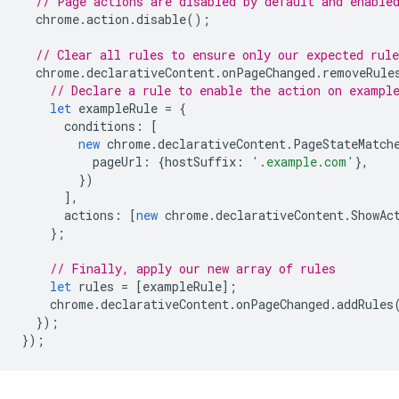
// Page actions are disabled by default and enable
chrome
.
action
.
disable
();
// Clear all rules to ensure only our expected rule
chrome
.
declarativeContent
.
onPageChanged
.
removeRule
// Declare a rule to enable the action on exampl
let
exampleRule
=
{
conditions
:
[
new
chrome
.
declarativeContent
.
PageStateMatch
pageUrl
:
{
hostSuffix
:
'.example.com'
},
})
],
actions
:
[
new
chrome
.
declarativeContent
.
ShowAc
};
// Finally, apply our new array of rules
let
rules
=
[
exampleRule
];
chrome
.
declarativeContent
.
onPageChanged
.
addRules
});
});