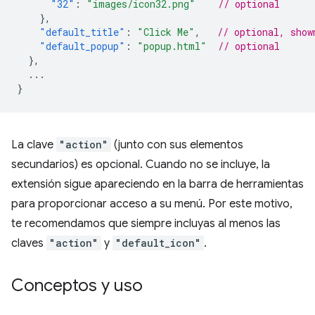
"32"
:
"images/icon32.png"
// optional
},
"default_title"
:
"Click Me"
,
// optional, show
"default_popup"
:
"popup.html"
// optional
},
...
}
La clave
"action"
(junto con sus elementos
secundarios) es opcional. Cuando no se incluye, la
extensión sigue apareciendo en la barra de herramientas
para proporcionar acceso a su menú. Por este motivo,
te recomendamos que siempre incluyas al menos las
claves
"action"
y
"default_icon"
.
Conceptos y uso