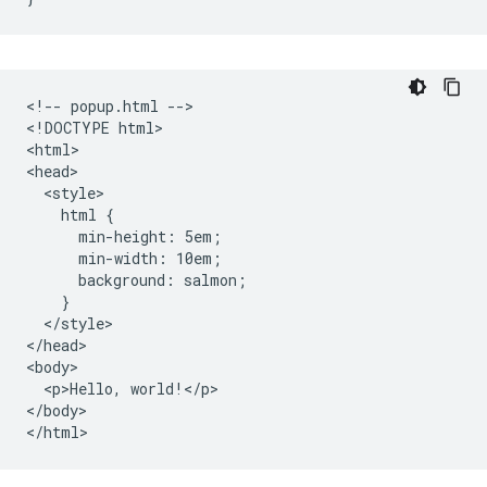
<!-- popup.html -->

<!DOCTYPE html>

<html>

<head>

  <style>

    html {

      min-height: 5em;

      min-width: 10em;

      background: salmon;

    }

  </style>

</head>

<body>

  <p>Hello, world!</p>

</body>
