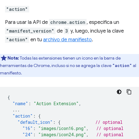
"action"
Para usar la API de
chrome.action
, especifica un
"manifest_version"
de
3
y, luego, incluye la clave
"action"
en tu
archivo de manifiesto
.
Nota:
Todas las extensiones tienen un ícono en la barra de
herramientas de Chrome, incluso si no se agrega la clave
al
"action"
manifiesto.
{
"name"
:
"Action Extension"
,
...
"action"
:
{
"default_icon"
:
{
// optional
"16"
:
"images/icon16.png"
,
// optional
"24"
:
"images/icon24.png"
,
// optional