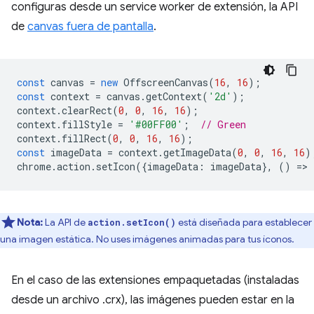
configuras desde un service worker de extensión, la API
de
canvas fuera de pantalla
.
const
canvas
=
new
OffscreenCanvas
(
16
,
16
);
const
context
=
canvas
.
getContext
(
'2d'
);
context
.
clearRect
(
0
,
0
,
16
,
16
);
context
.
fillStyle
=
'#00FF00'
;
// Green
context
.
fillRect
(
0
,
0
,
16
,
16
);
const
imageData
=
context
.
getImageData
(
0
,
0
,
16
,
16
)
chrome
.
action
.
setIcon
({
imageData
:
imageData
},
()
=
>
Nota:
La API de
está diseñada para establecer
action.setIcon()
una imagen estática. No uses imágenes animadas para tus íconos.
En el caso de las extensiones empaquetadas (instaladas
desde un archivo .crx), las imágenes pueden estar en la