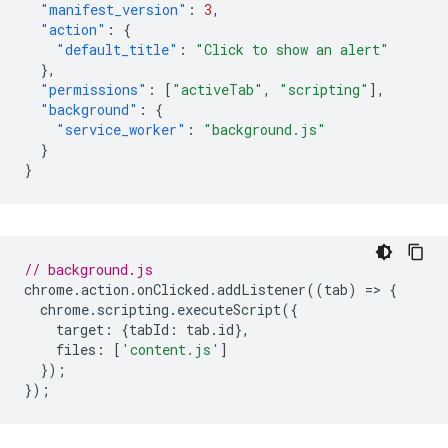
"manifest_version"
:
3
,
"action"
:
{
"default_title"
:
"Click to show an alert"
},
"permissions"
:
[
"activeTab"
,
"scripting"
],
"background"
:
{
"service_worker"
:
"background.js"
}
}
// background.js
chrome
.
action
.
onClicked
.
addListener
((
tab
)
=
>
{
chrome
.
scripting
.
executeScript
({
target
:
{
tabId
:
tab
.
id
},
files
:
[
'content.js'
]
});
});