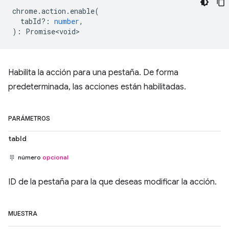
chrome
.
action
.
enable
(
tabId?
:
number
,
)
:
Promise<void>
Habilita la acción para una pestaña. De forma
predeterminada, las acciones están habilitadas.
PARÁMETROS
tabId
número
opcional
ID de la pestaña para la que deseas modificar la acción.
MUESTRA