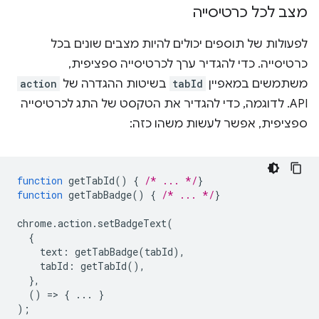
מצב לכל כרטיסייה
לפעולות של תוספים יכולים להיות מצבים שונים בכל
כרטיסייה. כדי להגדיר ערך לכרטיסייה ספציפית,
משתמשים במאפיין
tabId
בשיטות ההגדרה של
action
API. לדוגמה, כדי להגדיר את הטקסט של התג לכרטיסייה
ספציפית, אפשר לעשות משהו כזה:
function
getTabId
()
{
/* ... */
}
function
getTabBadge
()
{
/* ... */
}
chrome
.
action
.
setBadgeText
(
{
text
:
getTabBadge
(
tabId
),
tabId
:
getTabId
(),
},
()
=
>
{
...
}
);