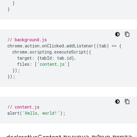
}
}
// background.js
chrome
.
action
.
onClicked
.
addListener
((
tab
)
=
>
{
chrome
.
scripting
.
executeScript
({
target
:
{
tabId
:
tab
.
id
},
files
:
[
'content.js'
]
});
});
// content.js
alert
(
'Hello, world!'
);