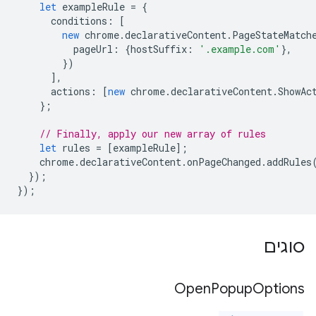
let
exampleRule
=
{
conditions
:
[
new
chrome
.
declarativeContent
.
PageStateMatch
pageUrl
:
{
hostSuffix
:
'.example.com'
},
})
],
actions
:
[
new
chrome
.
declarativeContent
.
ShowAc
};
// Finally, apply our new array of rules
let
rules
=
[
exampleRule
];
chrome
.
declarativeContent
.
onPageChanged
.
addRules
});
});
סוגים
Open
Popup
Options