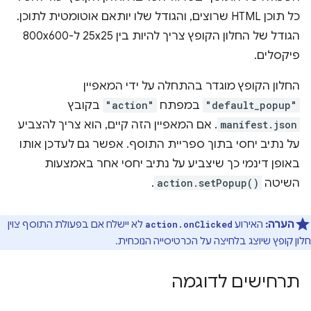
כל תוכן HTML שרוצים, והגודל שלו יותאם אוטומטית לתוכן.
הגודל של החלון הקופץ צריך להיות בין 25x25 ל-800x600
פיקסלים.
החלון הקופץ מוגדר בהתחלה על ידי המאפיין
"default_popup"
במפתח
"action"
בקובץ
manifest.json
. אם המאפיין הזה קיים, הוא צריך להצביע
על נתיב יחסי בתוך ספריית התוסף. אפשר גם לעדכן אותו
באופן דינמי כך שיצביע על נתיב יחסי אחר באמצעות
השיטה
action.setPopup()
.
הערה:
האירוע
לא יישלח אם בפעולת התוסף צוין
action.onClicked
חלון קופץ שיוצג בלחיצה על הכרטיסייה הנוכחית.
תרחישים לדוגמה