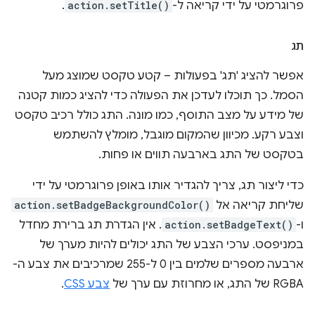
פרוגרמטי על ידי קריאה ל-
action.setTitle()
.
תג
אפשר להציג 'תג' בפעולות – קטע טקסט שמוצג מעל
הסמל. כך תוכלו לעדכן את הפעולה כדי להציג כמות קטנה
של מידע על מצב התוסף, כמו מונה. התג כולל רכיב טקסט
וצבע רקע. מכיוון שהמקום מוגבל, מומלץ להשתמש
בטקסט של התג בארבעה תווים או פחות.
כדי ליצור תג, צריך להגדיר אותו באופן פרוגרמטי על ידי
שליחת קריאה אל
action.setBadgeBackgroundColor()
ו-
action.setBadgeText()
. אין הגדרת תג ברירת מחדל
במניפסט. ערכי הצבע של התג יכולים להיות מערך של
ארבעה מספרים שלמים בין 0 ל-255 שמרכיבים את צבע ה-
RGBA של התג, או מחרוזת עם ערך של
צבע CSS
.