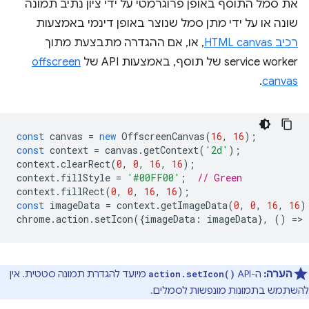
את סמל התוסף באופן פרוגרמטי על ידי ציון נתיב תמונה
שונה או על ידי מתן סמל שנוצר באופן דינמי באמצעות
רכיב HTML canvas
, או, אם ההגדרה מתבצעת מתוך
service worker של תוסף, באמצעות API של
offscreen
.
canvas
const
canvas
=
new
OffscreenCanvas
(
16
,
16
);
const
context
=
canvas
.
getContext
(
'2d'
);
context
.
clearRect
(
0
,
0
,
16
,
16
);
context
.
fillStyle
=
'#00FF00'
;
// Green
context
.
fillRect
(
0
,
0
,
16
,
16
);
const
imageData
=
context
.
getImageData
(
0
,
0
,
16
,
16
)
chrome
.
action
.
setIcon
({
imageData
:
imageData
},
()
=
>
הערה:
ה-API‏
מיועד להגדרת תמונה סטטית. אין
action.setIcon()
להשתמש בתמונות מונפשות לסמלים.