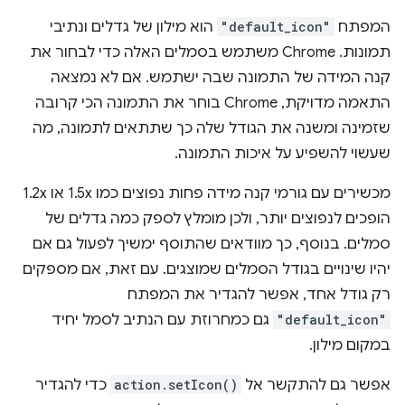
המפתח
"default_icon"
הוא מילון של גדלים ונתיבי
תמונות. ‫Chrome משתמש בסמלים האלה כדי לבחור את
קנה המידה של התמונה שבה ישתמש. אם לא נמצאה
התאמה מדויקת, Chrome בוחר את התמונה הכי קרובה
שזמינה ומשנה את הגודל שלה כך שתתאים לתמונה, מה
שעשוי להשפיע על איכות התמונה.
מכשירים עם גורמי קנה מידה פחות נפוצים כמו 1.5x או 1.2x
הופכים לנפוצים יותר, ולכן מומלץ לספק כמה גדלים של
סמלים. בנוסף, כך מוודאים שהתוסף ימשיך לפעול גם אם
יהיו שינויים בגודל הסמלים שמוצגים. עם זאת, אם מספקים
רק גודל אחד, אפשר להגדיר את המפתח
"default_icon"
גם כמחרוזת עם הנתיב לסמל יחיד
במקום מילון.
אפשר גם להתקשר אל
action.setIcon()
כדי להגדיר