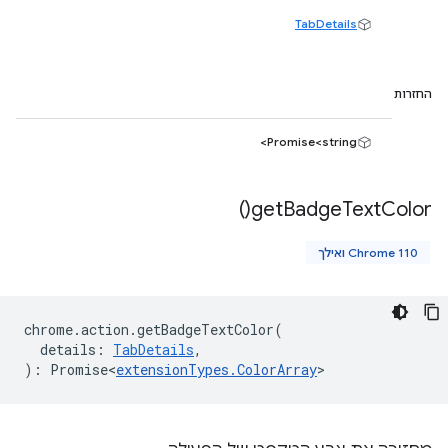
TabDetails
החזרות
Promise<string>
)
get
Badge
Text
Color(
Chrome 110 ואילך
chrome
.
action
.
getBadgeTextColor
(
details
:
TabDetails
,
)
:
Promise<
extensionTypes
.
ColorArray
>