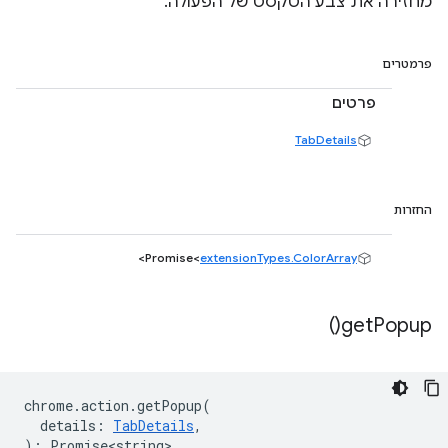
מחזירה את צבע הטקסט של הפעולה.
פרמטרים
פרטים
TabDetails
החזרות
>
Promise<
extensionTypes.ColorArray
)
get
Popup(
chrome
.
action
.
getPopup
(
details
:
TabDetails
,
)
:
Promise<string>