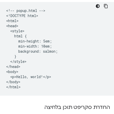
<!-- popup.html -->

<!DOCTYPE html>

<html>

<head>

  <style>

    html {

      min-height: 5em;

      min-width: 10em;

      background: salmon;

    }

  </style>

</head>

<body>

  <p>Hello, world!</p>

</body>

החדרת סקריפט תוכן בלחיצה