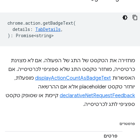
chrome
.
action
.
getBadgeText
(
details
:
TabDetails
,
)
:
Promise<string>
מחזירה את הטקסט של התג של הפעולה. אם לא מצוינת
כרטיסייה, מוחזר טקסט התג שלא ספציפי לכרטיסייה. אם
האפשרות
displayActionCountAsBadgeText
מופעלת,
יוחזר טקסט placeholder אלא אם ההרשאה
declarativeNetRequestFeedback
קיימת או שסופק טקסט
ספציפי לתג לכרטיסייה.
פרמטרים
פרטים