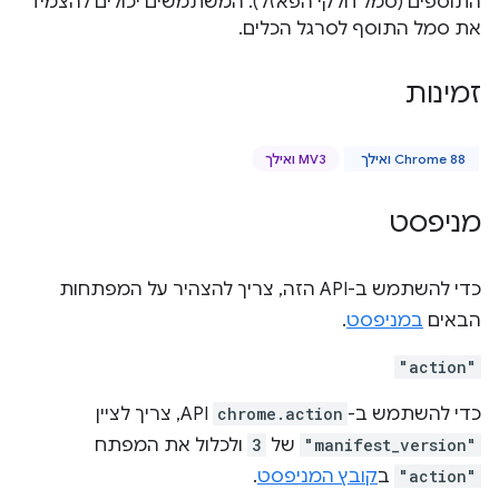
התוספים (סמל חלקי הפאזל). המשתמשים יכולים להצמיד
את סמל התוסף לסרגל הכלים.
זמינות
Chrome 88 ואילך
MV3 ואילך
מניפסט
כדי להשתמש ב-API הזה, צריך להצהיר על המפתחות
הבאים
במניפסט
.
"action"
כדי להשתמש ב-
chrome.action
API, צריך לציין
"manifest_version"
של
3
ולכלול את המפתח
"action"
ב
קובץ המניפסט
.