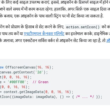
लिए कई साइज़ उपलब्ध कराएं. इससे, आइकॉन के डिसप्ले साइज़ में होने वा
े वाले समय में भी काम करता रहेगा. हालांकि, अगर सिर्फ़ एक साइज़ दिया जा
 के बजाय, एक आइकॉन के पाथ वाली स्ट्रिंग पर भी सेट किया जा सकता है.
 को प्रोग्राम के हिसाब से सेट करने के लिए,
action.setIcon()
को कॉ
 पाथ तय करें या
एचटीएमएल कैनवस एलिमेंट
का इस्तेमाल करके, डाइनैमिक
े अलावा, अगर एक्सटेंशन सर्विस वर्कर से आइकॉन सेट किया जा रहा है, तो
ऑफ
ew
OffscreenCanvas
(
16
,
16
);
canvas
.
getContext
(
'2d'
);
t
(
0
,
0
,
16
,
16
);
e
=
'#00FF00'
;
// Green
(
0
,
0
,
16
,
16
);
=
context
.
getImageData
(
0
,
0
,
16
,
16
);
tIcon
({
imageData
:
imageData
},
()
=
>
{
/* ... */
});