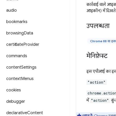
कार्रवाई वाले आइकॉन
audio
आइकॉन) में दिखते 
bookmarks
उपलब्धता
browsing
Data
Chrome 88 या इसक
certificate
Provider
मेनिफ़ेस्ट
commands
content
Settings
इस एपीआई का इस्त
context
Menus
"action"
cookies
chrome.actio
में
"action"
कुं
debugger
declarative
Content
ध्यान दें:
Chrome टूलबार मे