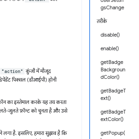
UserSettin
gsChange
तरीके
disable()
enable()
getBadge
Backgroun
ी
"action"
कुंजी में मौजूद
dColor()
पेंडेंट पिक्सल (डीआईपी) होनी
getBadgeT
ext()
कॉन का इस्तेमाल करके यह तय करता
लते-जुलते फ़ॉन्ट को चुनता है और उसे
getBadgeT
extColor()
getPopup(
ोने लगा है. इसलिए, हमारा सुझाव है कि