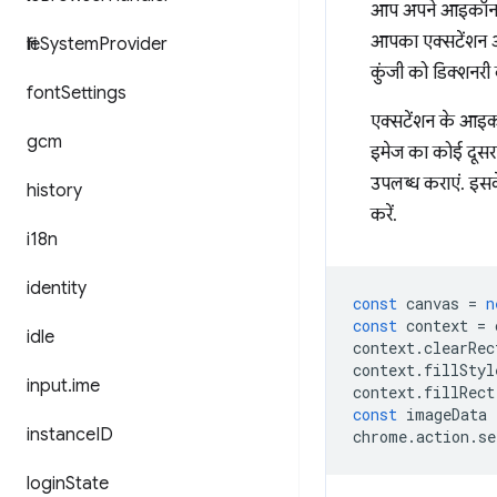
आप अपने आइकॉन के 
आपका एक्सटेंशन आन
file
System
Provider
कुंजी को डिक्शनरी
font
Settings
एक्सटेंशन के आइकॉन
gcm
इमेज का कोई दूसरा
उपलब्ध कराएं. इसक
history
करें.
i18n
identity
const
canvas
=
n
const
context
=
idle
context
.
clearRec
context
.
fillStyl
input
.
ime
context
.
fillRect
const
imageData
instance
ID
chrome
.
action
.
se
login
State