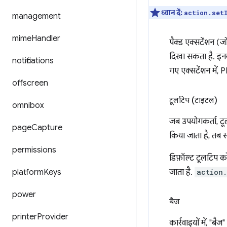
ध्यान दें:
action.set
management
mime
Handler
पैक्ड एक्सटेंशन (जो 
दिखा सकता है. इन
notifications
गए एक्सटेंशन में, 
offscreen
टूलटिप (टाइटल)
omnibox
जब उपयोगकर्ता, टू
page
Capture
किया जाता है, तब स्
permissions
डिफ़ॉल्ट टूलटिप 
platform
Keys
जाता है.
action.
power
बैज
printer
Provider
कार्रवाइयों में, "