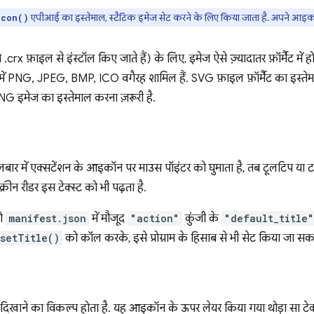
एपीआई का इस्तेमाल, स्टैटिक इमेज सेट करने के लिए किया जाता है. अपने आइकॉन
Icon()
.crx फ़ाइल से इंस्टॉल किए जाते हैं) के लिए, इमेज ऐसे ज़्यादातर फ़ॉर्मैट में हो 
में PNG, JPEG, BMP, ICO वगैरह शामिल हैं. SVG फ़ाइल फ़ॉर्मैट का इस्त
PNG इमेज का इस्तेमाल करना ज़रूरी है.
लबार में एक्सटेंशन के आइकॉन पर माउस पॉइंटर को घुमाता है, तब टूलटिप य
क्रीन रीडर इस टेक्स्ट को भी पढ़ता है.
को
manifest.json
में मौजूद
"action"
कुंजी के
"default_title"
setTitle()
को कॉल करके, इसे प्रोग्राम के हिसाब से भी सेट किया जा सकत
बैज" दिखाने का विकल्प होता है. यह आइकॉन के ऊपर लेयर किया गया थोड़ा सा टेक