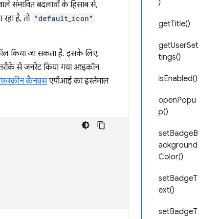
)
ले संभावित बदलावों के हिसाब से,
 रहा है, तो
"default_icon"
getTitle()
getUserSet
ल किया जा सकता है. इसके लिए,
tings()
 तरीके से जनरेट किया गया आइकॉन
isEnabled()
़स्क्रीन कैनवस
एपीआई का इस्तेमाल
openPopu
p()
setBadgeB
ackground
Color()
setBadgeT
ext()
setBadgeT