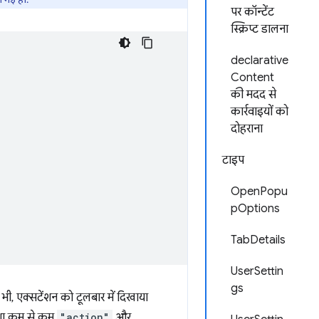
पर कॉन्टेंट
स्क्रिप्ट डालना
declarative
Content
की मदद से
कार्रवाइयों को
दोहराना
टाइप
OpenPopu
pOptions
TabDetails
UserSettin
gs
भी, एक्सटेंशन को टूलबार में दिखाया
मेशा कम से कम
"action"
और