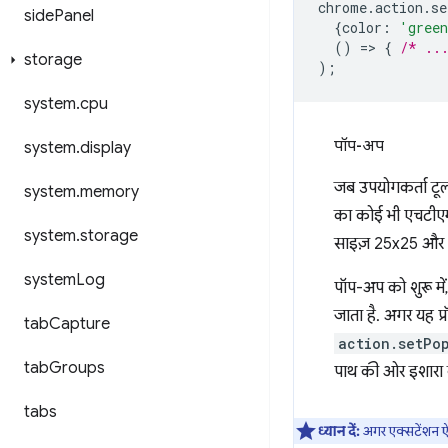
chrome
.
action
.
se
side
Panel
{
color
:
'gree
()
=
>
{
/* ..
storage
);
system
.
cpu
पॉप-अप
system
.
display
जब उपयोगकर्ता टूल
system
.
memory
का कोई भी एचटीएम
system
.
storage
साइज़ 25x25 और 
system
Log
पॉप-अप को शुरू में
जाता है. अगर यह प्र
tab
Capture
action.setPo
tab
Groups
पाथ की ओर इशारा 
tabs
ध्यान दें:
अगर एक्सटेंशन ऐक