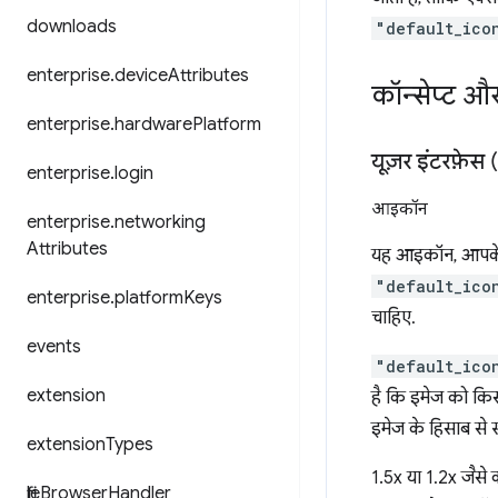
downloads
"default_ico
enterprise
.
device
Attributes
कॉन्सेप्ट औ
enterprise
.
hardware
Platform
यूज़र इंटरफ़ेस 
enterprise
.
login
आइकॉन
enterprise
.
networking
Attributes
यह आइकॉन, आपके एक
"default_ico
enterprise
.
platform
Keys
चाहिए.
events
"default_ico
extension
है कि इमेज को किस 
इमेज के हिसाब से 
extension
Types
1.5x या 1.2x जैसे 
file
Browser
Handler