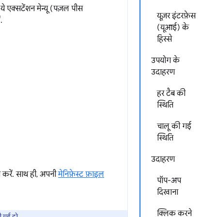
 ये एक्सटेंशन मेन्यू (पज़ल पीस
यूज़र इंटरफ़ेस
.
(यूआई) के
हिस्से
उपयोग के
उदाहरण
हर टैब की
स्थिति
चालू की गई
स्थिति
उदाहरण
करें. साथ ही, अपनी
मेनिफ़ेस्ट फ़ाइल
पॉप-अप
दिखाना
क्लिक करने
ी गई हो.