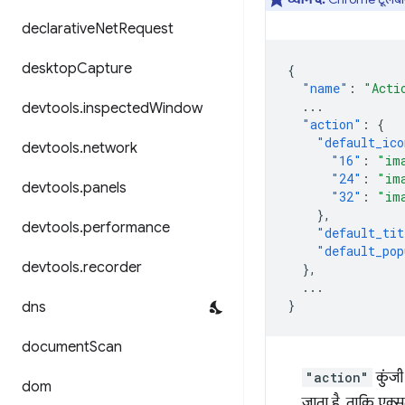
declarative
Net
Request
desktop
Capture
{
"name"
:
"Acti
...
devtools
.
inspected
Window
"action"
:
{
"default_ico
devtools
.
network
"16"
:
"im
"24"
:
"im
devtools
.
panels
"32"
:
"im
},
devtools
.
performance
"default_tit
"default_pop
devtools
.
recorder
},
...
}
dns
document
Scan
"action"
कुंजी
dom
जाता है, ताकि एक्