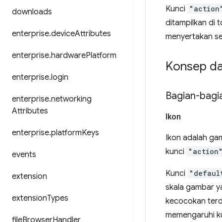
Kunci
"action
downloads
ditampilkan di 
enterprise
.
device
Attributes
menyertakan se
enterprise
.
hardware
Platform
Konsep d
enterprise
.
login
Bagian-bagi
enterprise
.
networking
Attributes
Ikon
enterprise
.
platform
Keys
Ikon adalah gam
kunci
"action
events
Kunci
"defaul
extension
skala gambar y
extension
Types
kecocokan terd
memengaruhi ku
file
Browser
Handler