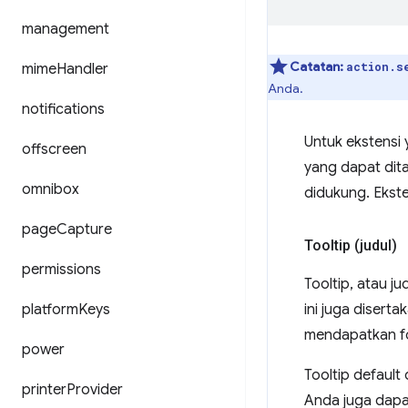
management
Catatan:
action.s
mime
Handler
Anda.
notifications
Untuk ekstensi 
offscreen
yang dapat dita
omnibox
didukung. Ekst
page
Capture
Tooltip (judul)
permissions
Tooltip, atau j
platform
Keys
ini juga disert
mendapatkan f
power
Tooltip defaul
printer
Provider
Anda juga dap