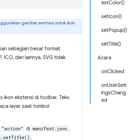
extColor()
setIcon()
nggunakan gambar animasi untuk ikon
setPopup()
setTitle()
akan sebagian besar format
, ICO, dan lainnya. SVG tidak
Acara
onClicked
onUserSett
ingsChang
 ikon ekstensi di toolbar. Teks
ed
aca layar saat tombol
i
"action"
di
manifest.json
.
n.setTitle()
.