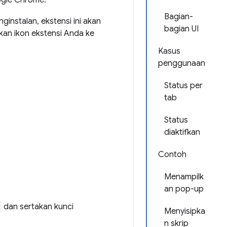
ogle Chrome.
Bagian-
nginstalan, ekstensi ini akan
bagian UI
an ikon ekstensi Anda ke
Kasus
penggunaan
Status per
tab
Status
diaktifkan
Contoh
Menampilk
an pop-up
dan sertakan kunci
Menyisipka
n skrip