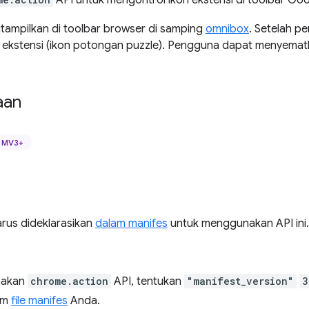
API untuk mengontrol ikon ekstensi di toolbar Go
itampilkan di toolbar browser di samping
omnibox
. Setelah pe
 ekstensi (ikon potongan puzzle). Pengguna dapat menyematk
aan
MV3+
arus dideklarasikan
dalam manifes
untuk menggunakan API ini.
nakan
chrome.action
API, tentukan
"manifest_version"
3
am
file manifes
Anda.