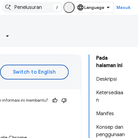
/
Masuk
Pada
halaman ini
Deskripsi
Ketersediaa
n
 informasi ini membantu?
Manifes
Konsep dan
penggunaan