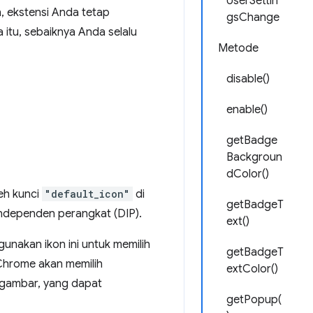
UserSettin
n, ekstensi Anda tetap
gsChange
 itu, sebaiknya Anda selalu
Metode
disable()
enable()
getBadge
Backgroun
dColor()
eh kunci
"default_icon"
di
getBadgeT
 independen perangkat (DIP).
ext()
nakan ikon ini untuk memilih
getBadgeT
 Chrome akan memilih
extColor()
 gambar, yang dapat
getPopup(