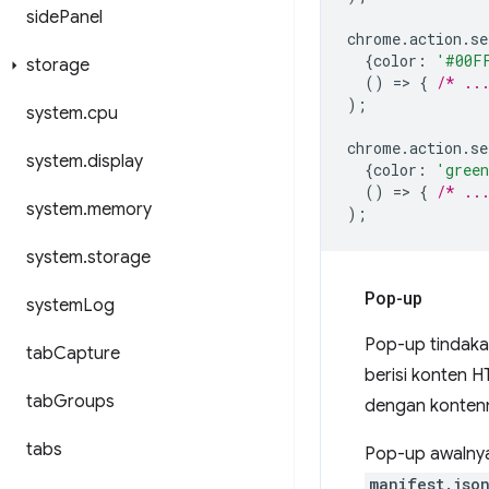
side
Panel
chrome
.
action
.
se
{
color
:
'#00F
storage
()
=
>
{
/* ..
);
system
.
cpu
chrome
.
action
.
se
system
.
display
{
color
:
'gree
()
=
>
{
/* ..
system
.
memory
);
system
.
storage
Pop-up
system
Log
Pop-up tindaka
tab
Capture
berisi konten 
tab
Groups
dengan kontenn
tabs
Pop-up awalnya
manifest.jso