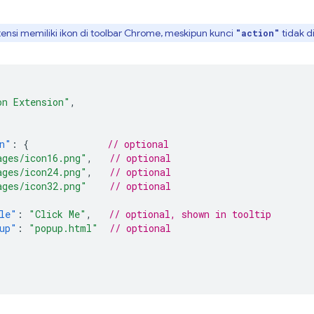
tensi memiliki ikon di toolbar Chrome, meskipun kunci
tidak d
"action"
on Extension"
,
n"
:
{
// optional
ages/icon16.png"
,
// optional
ages/icon24.png"
,
// optional
ages/icon32.png"
// optional
le"
:
"Click Me"
,
// optional, shown in tooltip
up"
:
"popup.html"
// optional