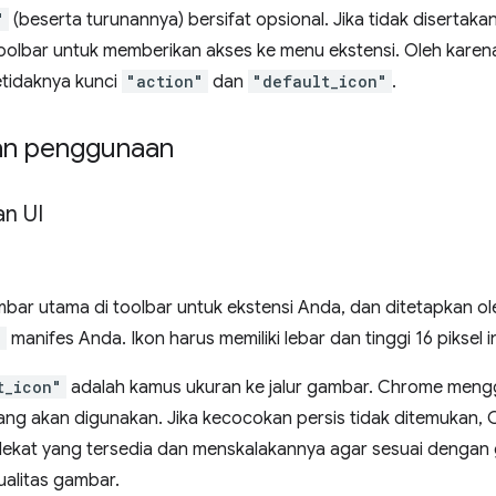
"
(beserta turunannya) bersifat opsional. Jika tidak disertaka
toolbar untuk memberikan akses ke menu ekstensi. Oleh karena
tidaknya kunci
"action"
dan
"default_icon"
.
an penggunaan
an UI
bar utama di toolbar untuk ekstensi Anda, dan ditetapkan ol
"
manifes Anda. Ikon harus memiliki lebar dan tinggi 16 piksel
t_icon"
adalah kamus ukuran ke jalur gambar. Chrome menggu
ang akan digunakan. Jika kecocokan persis tidak ditemukan,
ekat yang tersedia dan menskalakannya agar sesuai dengan
alitas gambar.