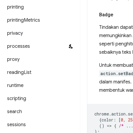
printing
Badge
printing
Metrics
Tindakan dapat 
privacy
memungkinkan A
seperti penghi
processes
sebaiknya teks
proxy
Untuk membuat
reading
List
action.setBa
dalam manifes.
runtime
membentuk warn
scripting
search
chrome
.
action
.
se
{
color
:
[
0
,
25
sessions
()
=
>
{
/* ..
);