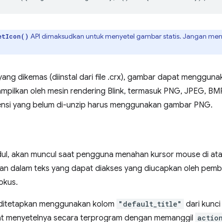
API dimaksudkan untuk menyetel gambar statis. Jangan me
etIcon()
yang dikemas (diinstal dari file .crx), gambar dapat menggun
mpilkan oleh mesin rendering Blink, termasuk PNG, JPEG, BMP
ensi yang belum di-unzip harus menggunakan gambar PNG.
udul, akan muncul saat pengguna menahan kursor mouse di atas
akan dalam teks yang dapat diakses yang diucapkan oleh pemb
okus.
t ditetapkan menggunakan kolom
"default_title"
dari kunc
at menyetelnya secara terprogram dengan memanggil
actio