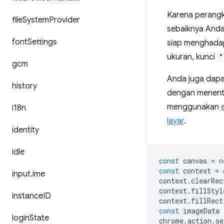
Karena perangk
file
System
Provider
sebaiknya Anda
font
Settings
siap menghadap
ukuran, kunci
"
gcm
Anda juga dap
history
dengan menentu
menggunakan
i18n
layar
.
identity
idle
const
canvas
=
n
const
context
=
input
.
ime
context
.
clearRec
context
.
fillStyl
instance
ID
context
.
fillRect
const
imageData
login
State
chrome
.
action
.
se