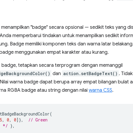
menampilkan "badge" secara opsional — sedikit teks yang disus
nda memperbarui tindakan untuk menampilkan sedikit informa
tung. Badge memiliki komponen teks dan warna latar belakang
 badge menggunakan empat karakter atau kurang.
 badge, tetapkan secara terprogram dengan memanggil
dgeBackgroundColor()
dan
action.setBadgeText()
. Tida
 Nilai warna badge dapat berupa array empat bilangan bulat 
a RGBA badge atau string dengan nilai
warna CSS
.
tBadgeBackgroundColor
(
5
,
0
,
0
]},
// Green
. */
},