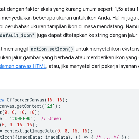
at dengan faktor skala yang kurang umum seperti 1,5x atau 1
 menyediakan beberapa ukuran untuk ikon Anda. Hal ini juga
i perubahan ukuran tampilan ikon di masa mendatang. Namun
default_icon"
juga dapat ditetapkan ke string dengan jalur
at memanggil
action.setIcon()
untuk menyetel ikon eksten
kan jalur gambar yang berbeda atau memberikan ikon yang d
elemen canvas HTML
, atau, jika menyetel dari pekerja layanan
ew
OffscreenCanvas
(
16
,
16
);
canvas
.
getContext
(
'2d'
);
t
(
0
,
0
,
16
,
16
);
e
=
'#00FF00'
;
// Green
(
0
,
0
,
16
,
16
);
=
context
.
getImageData
(
0
,
0
,
16
,
16
);
tIcon
({
imageData
:
imageData
},
()
=
>
{
/* ... */
});