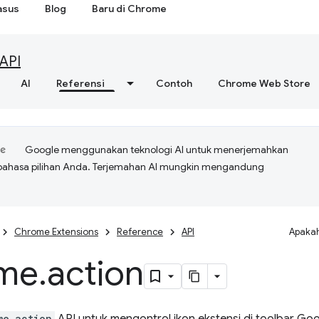
asus
Blog
Baru di Chrome
API
AI
Referensi
Contoh
Chrome Web Store
Google menggunakan teknologi AI untuk menerjemahkan
bahasa pilihan Anda. Terjemahan AI mungkin mengandung
Chrome Extensions
Reference
API
Apakah
me
.
action
me.action