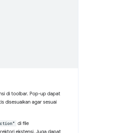
si di toolbar. Pop-up dapat
s disesuaikan agar sesuai
ction"
di file
direktori ekstensi. Juga dapat