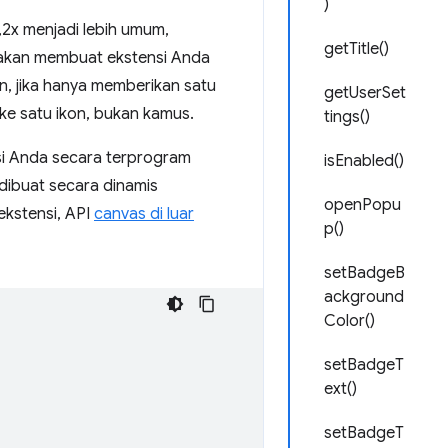
)
,2x menjadi lebih umum,
getTitle()
 akan membuat ekstensi Anda
, jika hanya memberikan satu
getUserSet
 ke satu ikon, bukan kamus.
tings()
si Anda secara terprogram
isEnabled()
ibuat secara dinamis
openPopu
 ekstensi, API
canvas di luar
p()
setBadgeB
ackground
Color()
setBadgeT
ext()
setBadgeT