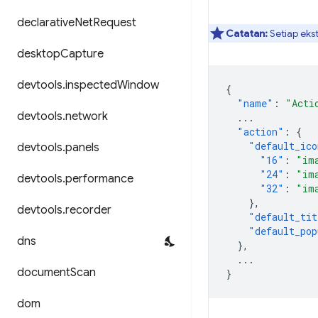
declarative
Net
Request
Catatan:
Setiap eks
desktop
Capture
devtools
.
inspected
Window
{
"name"
:
"Acti
devtools
.
network
...
"action"
:
{
"default_ico
devtools
.
panels
"16"
:
"im
"24"
:
"im
devtools
.
performance
"32"
:
"im
},
devtools
.
recorder
"default_tit
"default_pop
dns
},
...
document
Scan
}
dom