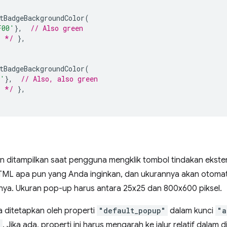
tBadgeBackgroundColor
(
F00'
},
// Also green
. */
},
tBadgeBackgroundColor
(
n'
},
// Also, also green
. */
},
n ditampilkan saat pengguna mengklik tombol tindakan eksten
HTML apa pun yang Anda inginkan, dan ukurannya akan otomati
ya. Ukuran pop-up harus antara 25x25 dan 800x600 piksel.
 ditetapkan oleh properti
"default_popup"
dalam kunci
"a
n
. Jika ada, properti ini harus mengarah ke jalur relatif dalam 