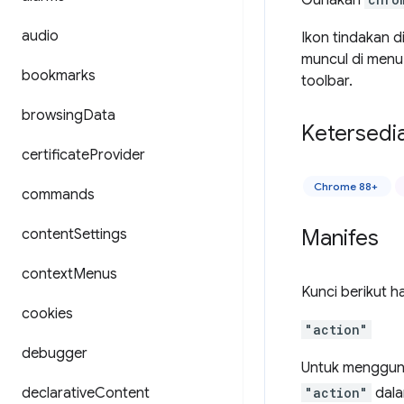
Gunakan
audio
Ikon tindakan d
muncul di menu
bookmarks
toolbar.
browsing
Data
Ketersedi
certificate
Provider
Chrome 88+
commands
Manifes
content
Settings
context
Menus
Kunci berikut h
cookies
"action"
debugger
Untuk menggu
declarative
Content
"action"
dal