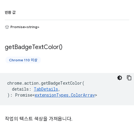
반환 값
Promise<string>
get
Badge
Text
Color(
)
Chrome 110 이상
chrome
.
action
.
getBadgeTextColor
(
details
:
TabDetails
,
)
:
Promise<
extensionTypes
.
ColorArray
>
작업의 텍스트 색상을 가져옵니다.