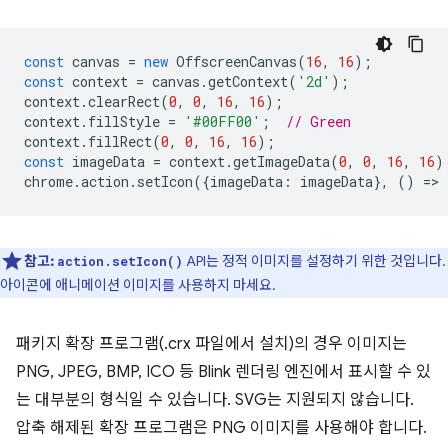
const
canvas
=
new
OffscreenCanvas
(
16
,
16
);
const
context
=
canvas
.
getContext
(
'2d'
);
context
.
clearRect
(
0
,
0
,
16
,
16
);
context
.
fillStyle
=
'#00FF00'
;
// Green
context
.
fillRect
(
0
,
0
,
16
,
16
);
const
imageData
=
context
.
getImageData
(
0
,
0
,
16
,
16
)
chrome
.
action
.
setIcon
({
imageData
:
imageData
},
()
=
>
참고:
API는 정적 이미지를 설정하기 위한 것입니다.
action.setIcon()
아이콘에 애니메이션 이미지를 사용하지 마세요.
패키지 확장 프로그램(.crx 파일에서 설치)의 경우 이미지는
PNG, JPEG, BMP, ICO 등 Blink 렌더링 엔진에서 표시할 수 있
는 대부분의 형식일 수 있습니다. SVG는 지원되지 않습니다.
압축 해제된 확장 프로그램은 PNG 이미지를 사용해야 합니다.