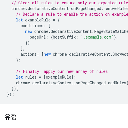
// Clear all rules to ensure only our expected rule
chrome
.
declarativeContent
.
onPageChanged
.
removeRule
// Declare a rule to enable the action on exampl
let
exampleRule
=
{
conditions
:
[
new
chrome
.
declarativeContent
.
PageStateMatch
pageUrl
:
{
hostSuffix
:
'.example.com'
},
})
],
actions
:
[
new
chrome
.
declarativeContent
.
ShowAc
};
// Finally, apply our new array of rules
let
rules
=
[
exampleRule
];
chrome
.
declarativeContent
.
onPageChanged
.
addRules
});
});
유형