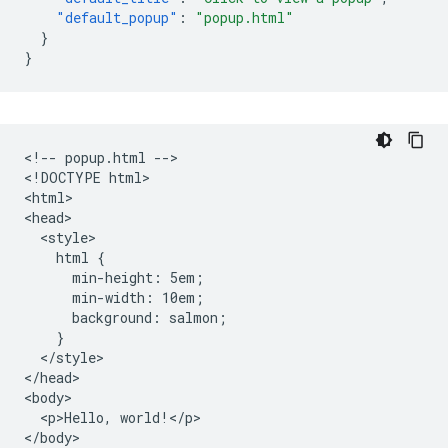
"default_popup"
:
"popup.html"
}
}
<!-- popup.html -->

<!DOCTYPE html>

<html>

<head>

  <style>

    html {

      min-height: 5em;

      min-width: 10em;

      background: salmon;

    }

  </style>

</head>

<body>

  <p>Hello, world!</p>

</body>
