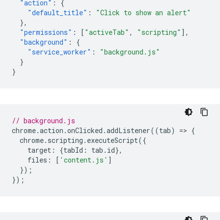
"action"
:
{
"default_title"
:
"Click to show an alert"
},
"permissions"
:
[
"activeTab"
,
"scripting"
],
"background"
:
{
"service_worker"
:
"background.js"
}
}
// background.js
chrome
.
action
.
onClicked
.
addListener
((
tab
)
=
>
{
chrome
.
scripting
.
executeScript
({
target
:
{
tabId
:
tab
.
id
},
files
:
[
'content.js'
]
});
});