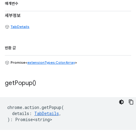
매개변수
세부정보
TabDetails
반환 값
Promise<
extensionTypes.ColorArray
>
get
Popup(
)
chrome
.
action
.
getPopup
(
details
:
TabDetails
,
)
:
Promise<string>