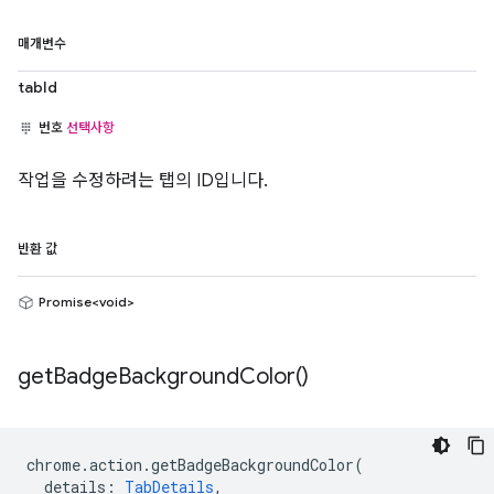
매개변수
tabId
번호
선택사항
작업을 수정하려는 탭의 ID입니다.
반환 값
Promise<void>
get
Badge
Background
Color(
)
chrome
.
action
.
getBadgeBackgroundColor
(
details
:
TabDetails
,