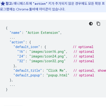
참고:
매니페스트에
키가 추가되지 않은 경우에도 모든 확장 프
"action"
로그램에는 Chrome 툴바에 아이콘이 있습니다.
{
"name"
:
"Action Extension"
,
...
"action"
:
{
"default_icon"
:
{
// optional
"16"
:
"images/icon16.png"
,
// optional
"24"
:
"images/icon24.png"
,
// optional
"32"
:
"images/icon32.png"
// optional
},
"default_title"
:
"Click Me"
,
// optional, show
"default_popup"
:
"popup.html"
// optional
},
...
}