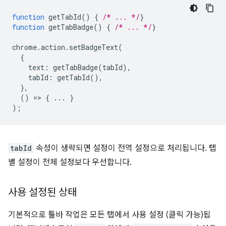
function
getTabId
()
{
/* ... */
}
function
getTabBadge
()
{
/* ... */
}
chrome
.
action
.
setBadgeText
(
{
text
:
getTabBadge
(
tabId
),
tabId
:
getTabId
(),
},
()
=
>
{
...
}
);
tabId
속성이 생략되면 설정이 전역 설정으로 처리됩니다. 탭
별 설정이 전체 설정보다 우선합니다.
사용 설정된 상태
기본적으로 툴바 작업은 모든 탭에서 사용 설정 (클릭 가능)됩