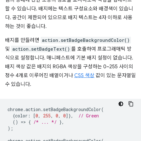
램의 상태에 관한 소량의 정보를 표시하도록 작업을 업데이트
할 수 있습니다. 배지에는 텍스트 구성요소와 배경색이 있습니
다. 공간이 제한되어 있으므로 배지 텍스트는 4자 이하로 사용
하는 것이 좋습니다.
배지를 만들려면
action.setBadgeBackgroundColor()
및
action.setBadgeText()
를 호출하여 프로그래매틱 방
식으로 설정합니다. 매니페스트에 기본 배지 설정이 없습니다.
배지 색상 값은 배지의 RGBA 색상을 구성하는 0~255 사이의
정수 4개로 이루어진 배열이거나
CSS 색상
값이 있는 문자열일
수 있습니다.
chrome
.
action
.
setBadgeBackgroundColor
(
{
color
:
[
0
,
255
,
0
,
0
]},
// Green
()
=
>
{
/* ... */
},
);
chrome
.
action
.
setBadgeBackgroundColor
(