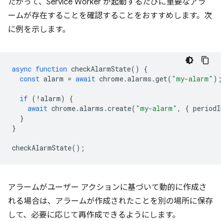
たがって、Service Worker が起動するたびに重要なアラ
ームが存在することを確認することをおすすめします。次
に例を示します。
async
function
checkAlarmState
()
{
const
alarm
=
await
chrome
.
alarms
.
get
(
"my-alarm"
)
if
(
!
alarm
)
{
await
chrome
.
alarms
.
create
(
"my-alarm"
,
{
periodI
}
}
checkAlarmState
();
アラームがユーザー アクションに基づいて動的に作成さ
れる場合は、アラームが作成されたことを別の場所に保存
して、必要に応じて再作成できるようにします。