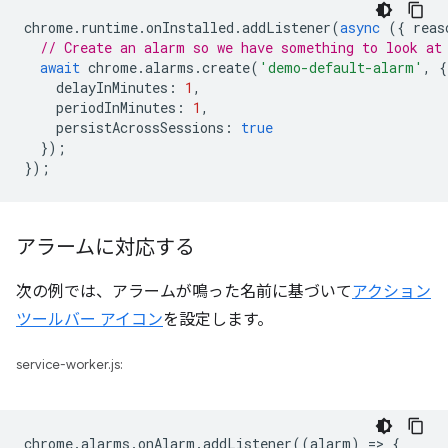
chrome
.
runtime
.
onInstalled
.
addListener
(
async
({
reas
// Create an alarm so we have something to look at
await
chrome
.
alarms
.
create
(
'demo-default-alarm'
,
{
delayInMinutes
:
1
,
periodInMinutes
:
1
,
persistAcrossSessions
:
true
});
});
アラームに対応する
次の例では、アラームが鳴った名前に基づいて
アクション
ツールバー アイコン
を設定します。
service-worker.js:
chrome
.
alarms
.
onAlarm
.
addListener
((
alarm
)
=
>
{