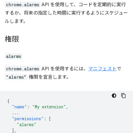
chrome.alarms
API を使用して、コードを定期的に実行
するか、将来の指定した時間に実行するようにスケジュー
ルします。
権限
alarms
chrome.alarms
API を使用するには、
マニフェスト
で
"alarms"
権限を宣言します。
{
"name"
:
"My extension"
,
...
"permissions"
:
[
"alarms"
],