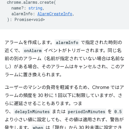
chrome
.
alarms
.
create
(
name?
:
string
,
alarmInfo
:
AlarmCreateInfo
,
)
:
Promise<void>
アラームを作成します。
alarmInfo
で指定された時刻の
近くで、
onAlarm
イベントがトリガーされます。同じ名
前の別のアラーム（名前が指定されていない場合は名前な
し）がある場合、そのアラームはキャンセルされ、このア
ラームに置き換えられます。
ユーザーのマシンの負荷を軽減するため、Chrome ではア
ラームの頻度を 30 秒に 1 回以下に制限していますが、さ
らに遅延させることもあります。つま
り、
delayInMinutes
または
periodInMinutes
を
0.5
より小さい値に設定しても、その値は適用されず、警告が
発生します。
when
は「現在」から 30 秒未満に設定でき