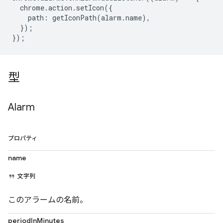
chrome
.
action
.
setIcon
({
path
:
getIconPath
(
alarm
.
name
),
});
});
型
Alarm
プロパティ
name
文字列
このアラームの名前。
periodInMinutes