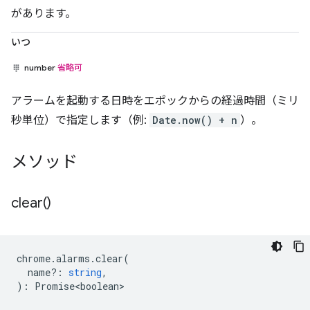
があります。
いつ
number
省略可
アラームを起動する日時をエポックからの経過時間（ミリ
秒単位）で指定します（例:
Date.now() + n
）。
メソッド
clear(
)
chrome
.
alarms
.
clear
(
name?
:
string
,
)
:
Promise<boolean>