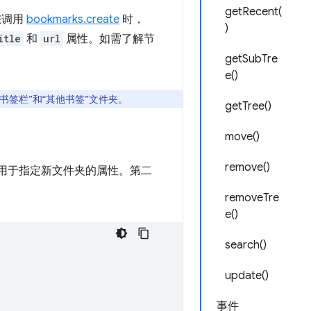
getRecent(
您调用
bookmarks.create
时，
)
itle
和
url
属性。如需了解节
getSubTre
e()
书签栏”和“其他书签”文件夹。
getTree()
move()
remove()
用于指定新文件夹的属性。第二
removeTre
e()
search()
update()
事件