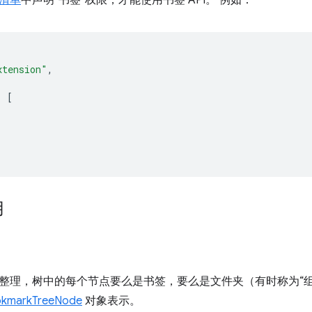
xtension"
,
:
[
用
整理，树中的每个节点要么是书签，要么是文件夹（有时称为“组
okmarkTreeNode
对象表示。