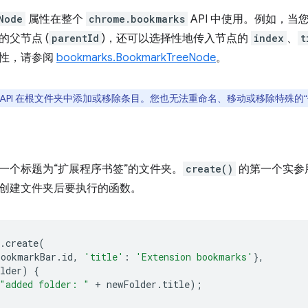
Node
属性在整个
chrome.bookmarks
API 中使用。例如，当
父节点 (
parentId
)，还可以选择性地传入节点的
index
、
t
属性，请参阅
bookmarks.BookmarkTreeNode
。
API 在根文件夹中添加或移除条目。您也无法重命名、移动或移除特殊的“
一个标题为“扩展程序书签”的文件夹。
create()
的第一个实参
创建文件夹后要执行的函数。
.
create
(
bookmarkBar
.
id
,
'title'
:
'Extension bookmarks'
},
lder
)
{
"added folder: "
+
newFolder
.
title
);