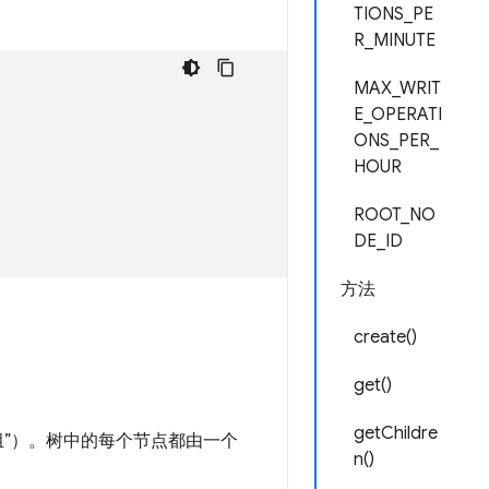
TIONS_PE
R_MINUTE
MAX_WRIT
E_OPERATI
ONS_PER_
HOUR
ROOT_NO
DE_ID
方法
create()
get()
getChildre
”）。
树中的每个节点都由一个
n()