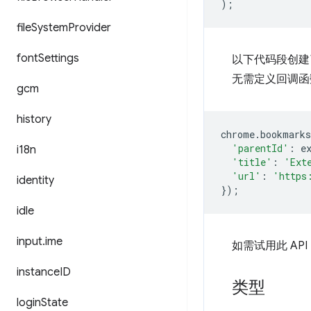
);
file
System
Provider
font
Settings
以下代码段创建
无需定义回调函
gcm
history
chrome
.
bookmarks
'parentId'
:
e
i18n
'title'
:
'Ext
'url'
:
'https
identity
});
idle
input
.
ime
如需试用此 AP
instance
ID
类型
login
State