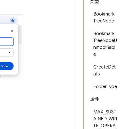
类型
Bookmark
TreeNode
Bookmark
TreeNodeU
nmodifiabl
e
CreateDet
ails
FolderType
属性
MAX_SUST
AINED_WRI
TE_OPERA