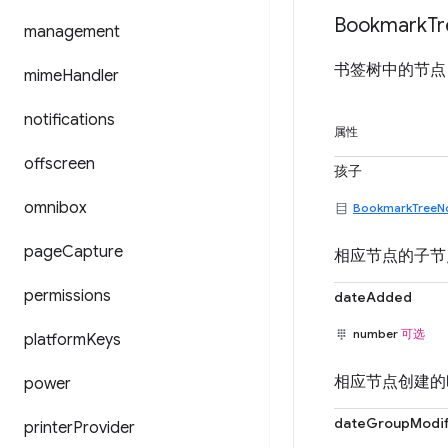
Bookmark
Tr
management
书签树中的节点
mime
Handler
notifications
属性
offscreen
孩子
omnibox
BookmarkTreeN
page
Capture
相应节点的子节
permissions
dateAdded
number
可选
platform
Keys
相应节点创建的
power
dateGroupModif
printer
Provider