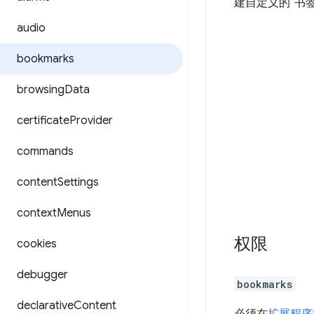
建自定义的“书
audio
bookmarks
browsing
Data
certificate
Provider
commands
content
Settings
context
Menus
权限
cookies
debugger
bookmarks
declarative
Content
必须在
扩展程序