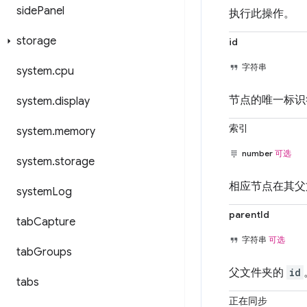
side
Panel
执行此操作。
storage
id
字符串
system
.
cpu
节点的唯一标识
system
.
display
索引
system
.
memory
number
可选
system
.
storage
相应节点在其父
system
Log
parentId
tab
Capture
字符串
可选
tab
Groups
父文件夹的
id
tabs
正在同步