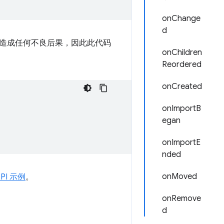
onChange
d
造成任何不良后果，因此此代码
onChildren
Reordered
onCreated
onImportB
egan
onImportE
nded
onMoved
API 示例
。
onRemove
d