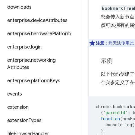
downloads
BookmarkTree
您会传入新节点的
enterprise
.
device
Attributes
点可以拥有的
enterprise
.
hardware
Platform
注意
：您无法使用此 
enterprise
.
login
示例
enterprise
.
networking
Attributes
以下代码创建了
enterprise
.
platform
Keys
个实参定义了在
events
chrome
.
bookmarks
extension
{
'parentId'
:
function
(
newFo
extension
Types
console
.
log
(
},
file
Browser
Handler