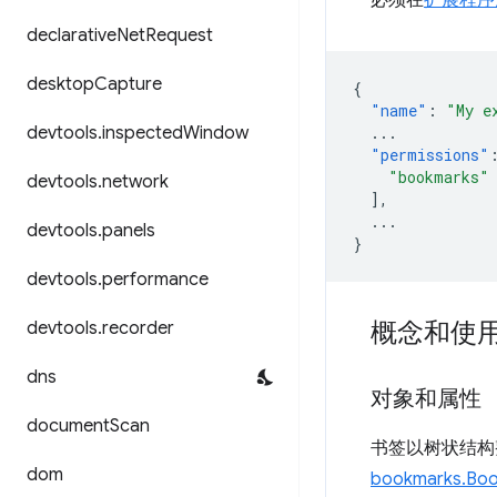
declarative
Net
Request
desktop
Capture
{
"name"
:
"My e
...
devtools
.
inspected
Window
"permissions"
"bookmarks"
devtools
.
network
],
...
devtools
.
panels
}
devtools
.
performance
概念和使
devtools
.
recorder
dns
对象和属性
document
Scan
书签以树状结构
dom
bookmarks.Bo