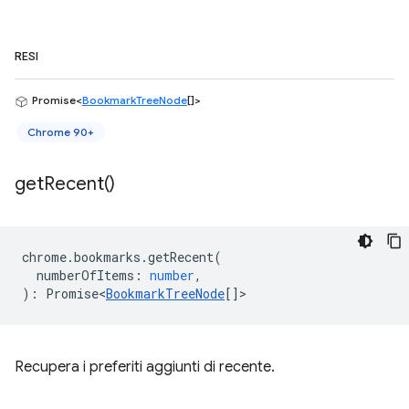
RESI
Promise<
BookmarkTreeNode
[]>
Chrome 90+
get
Recent(
)
chrome
.
bookmarks
.
getRecent
(
numberOfItems
:
number
,
)
:
Promise<
BookmarkTreeNode
[]
>
Recupera i preferiti aggiunti di recente.