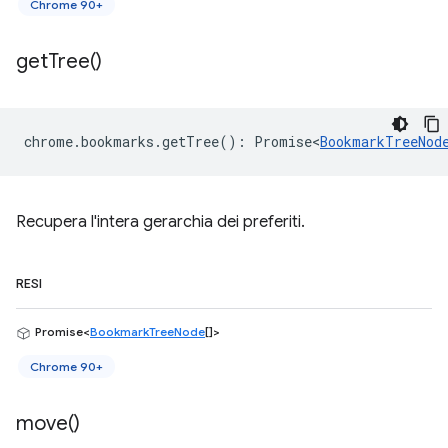
Chrome 90+
get
Tree(
)
chrome
.
bookmarks
.
getTree
()
:
Promise<
BookmarkTreeNod
Recupera l'intera gerarchia dei preferiti.
RESI
Promise<
BookmarkTreeNode
[]>
Chrome 90+
move(
)