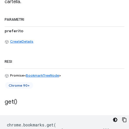
cartella.
PARAMETRI
preferito
CreateDetails
RESI
Promise<
BookmarkTreeNode
>
Chrome 90+
get(
)
chrome
.
bookmarks
.
get
(