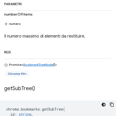
PARAMETRI
numberOfItems
numero
Il numero massimo di elementi da restituire.
RESI
Promise<
BookmarkTreeNode
[]>
Chrome 90+
get
Sub
Tree(
)
chrome
.
bookmarks
.
getSubTree
(
id
:
string
,