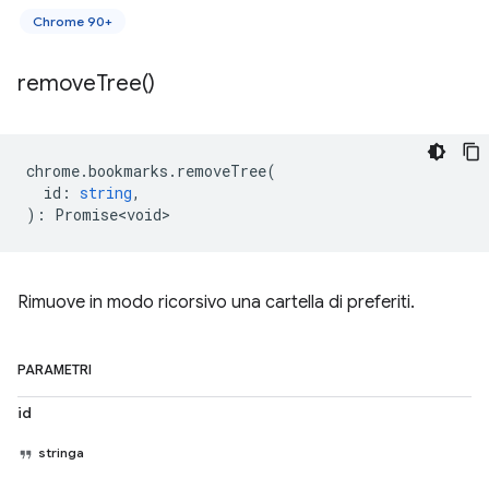
Chrome 90+
remove
Tree(
)
chrome
.
bookmarks
.
removeTree
(
id
:
string
,
)
:
Promise<void>
Rimuove in modo ricorsivo una cartella di preferiti.
PARAMETRI
id
stringa