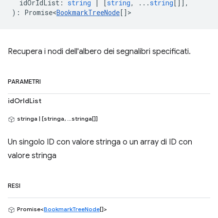
idOrIdList
:
string
|
[
string
, ...
string
[]],
)
:
Promise<
BookmarkTreeNode
[]
>
Recupera i nodi dell'albero dei segnalibri specificati.
PARAMETRI
idOrIdList
stringa | [stringa, ...stringa[]]
Un singolo ID con valore stringa o un array di ID con
valore stringa
RESI
Promise<
BookmarkTreeNode
[]>