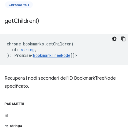
Chrome 90+
get
Children(
)
chrome
.
bookmarks
.
getChildren
(
id
:
string
,
)
:
Promise<
BookmarkTreeNode
[]
>
Recupera i nodi secondari dell'ID BookmarkTreeNode
specificato.
PARAMETRI
id
stringa