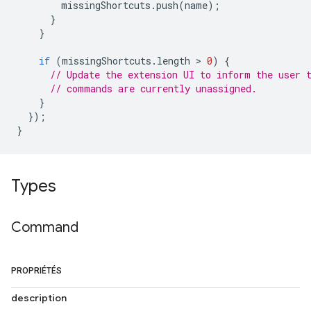
missingShortcuts
.
push
(
name
);
}
}
if
(
missingShortcuts
.
length
 > 
0
)
{
// Update the extension UI to inform the user 
// commands are currently unassigned.
}
});
}
Types
Command
PROPRIÉTÉS
description