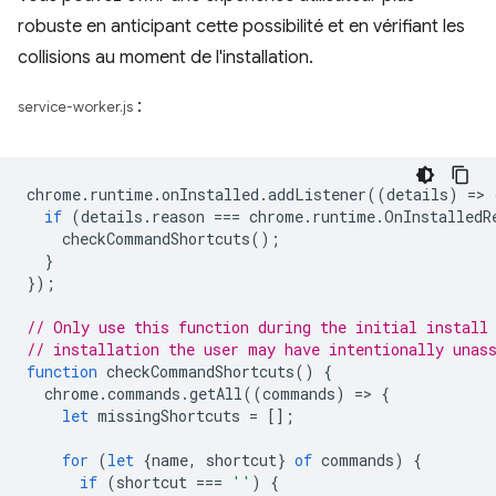
robuste en anticipant cette possibilité et en vérifiant les
collisions au moment de l'installation.
:
service-worker.js
chrome
.
runtime
.
onInstalled
.
addListener
((
details
)
=
>
if
(
details
.
reason
===
chrome
.
runtime
.
OnInstalledR
checkCommandShortcuts
();
}
});
// Only use this function during the initial install
// installation the user may have intentionally unas
function
checkCommandShortcuts
()
{
chrome
.
commands
.
getAll
((
commands
)
=
>
{
let
missingShortcuts
=
[];
for
(
let
{
name
,
shortcut
}
of
commands
)
{
if
(
shortcut
===
''
)
{