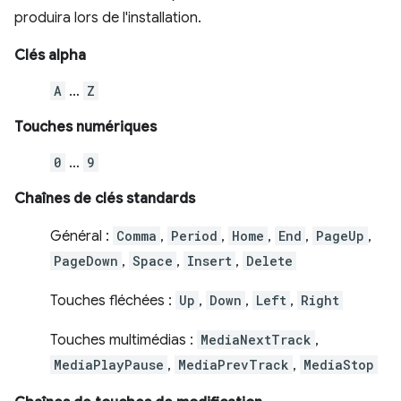
produira lors de l'installation.
Clés alpha
A
…
Z
Touches numériques
0
…
9
Chaînes de clés standards
Général :
Comma
,
Period
,
Home
,
End
,
PageUp
,
PageDown
,
Space
,
Insert
,
Delete
Touches fléchées :
Up
,
Down
,
Left
,
Right
Touches multimédias :
MediaNextTrack
,
MediaPlayPause
,
MediaPrevTrack
,
MediaStop