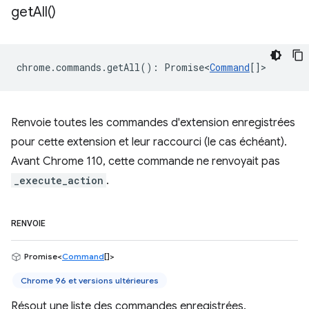
get
All(
)
chrome
.
commands
.
getAll
()
:
Promise<
Command
[]
>
Renvoie toutes les commandes d'extension enregistrées
pour cette extension et leur raccourci (le cas échéant).
Avant Chrome 110, cette commande ne renvoyait pas
_execute_action
.
RENVOIE
Promise<
Command
[]>
Chrome 96 et versions ultérieures
Résout une liste des commandes enregistrées.