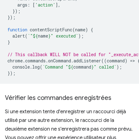
args
:
[
'action'
],
});
});
function
contentScriptFunc
(
name
)
{
alert
(
`"
${
name
}
" executed`
);
}
// This callback WILL NOT be called for "_execute_ac
chrome
.
commands
.
onCommand
.
addListener
((
command
)
=
>
console
.
log
(
`Command "
${
command
}
" called`
);
});
Vérifier les commandes enregistrées
Si une extension tente d'enregistrer un raccourci déjà
utilisé par une autre extension, le raccourci de la
deuxième extension ne s'enregistrera pas comme prévu.
Vous pouvez offrir une expérience utilisateur plus