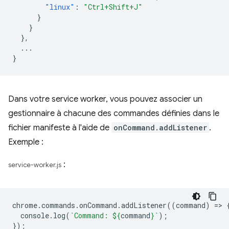
"linux"
:
"Ctrl+Shift+J"
}
}
},
...
}
Dans votre service worker, vous pouvez associer un
gestionnaire à chacune des commandes définies dans le
fichier manifeste à l'aide de
onCommand.addListener
.
Exemple :
:
service-worker.js
chrome
.
commands
.
onCommand
.
addListener
((
command
)
=
>
console
.
log
(
`Command: 
${
command
}
`
);
});