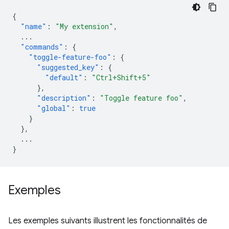
{
"name"
:
"My extension"
,
...
"commands"
:
{
"toggle-feature-foo"
:
{
"suggested_key"
:
{
"default"
:
"Ctrl+Shift+5"
},
"description"
:
"Toggle feature foo"
,
"global"
:
true
}
},
...
}
Exemples
Les exemples suivants illustrent les fonctionnalités de