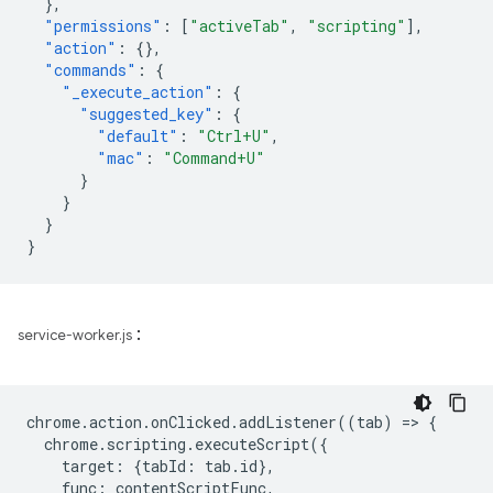
},
"permissions"
:
[
"activeTab"
,
"scripting"
],
"action"
:
{},
"commands"
:
{
"_execute_action"
:
{
"suggested_key"
:
{
"default"
:
"Ctrl+U"
,
"mac"
:
"Command+U"
}
}
}
}
:
service-worker.js
chrome
.
action
.
onClicked
.
addListener
((
tab
)
=
>
{
chrome
.
scripting
.
executeScript
({
target
:
{
tabId
:
tab
.
id
},
func
:
contentScriptFunc
,