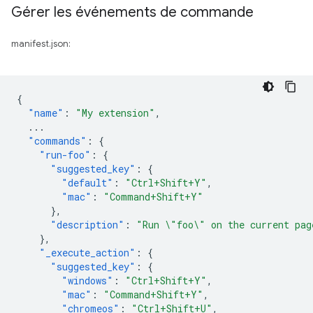
Gérer les événements de commande
manifest.json:
{
"name"
:
"My extension"
,
...
"commands"
:
{
"run-foo"
:
{
"suggested_key"
:
{
"default"
:
"Ctrl+Shift+Y"
,
"mac"
:
"Command+Shift+Y"
},
"description"
:
"Run \"foo\" on the current pag
},
"_execute_action"
:
{
"suggested_key"
:
{
"windows"
:
"Ctrl+Shift+Y"
,
"mac"
:
"Command+Shift+Y"
,
"chromeos"
:
"Ctrl+Shift+U"
,