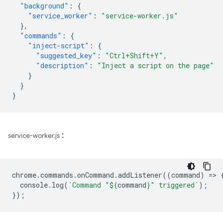
"background"
:
{
"service_worker"
:
"service-worker.js"
},
"commands"
:
{
"inject-script"
:
{
"suggested_key"
:
"Ctrl+Shift+Y"
,
"description"
:
"Inject a script on the page"
}
}
}
:
service-worker.js
chrome
.
commands
.
onCommand
.
addListener
((
command
)
=
>
console
.
log
(
`Command "
${
command
}
" triggered`
);
});