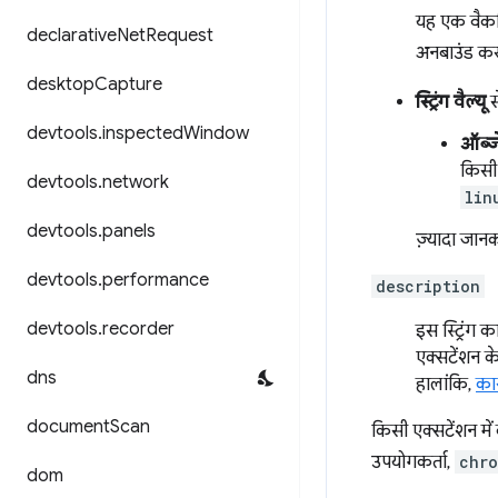
यह एक वैकल्प
declarative
Net
Request
अनबाउंड कर द
desktop
Capture
स्ट्रिंग वैल्यू
स
devtools
.
inspected
Window
ऑब्जे
किसी 
devtools
.
network
lin
devtools
.
panels
ज़्यादा जान
devtools
.
performance
description
devtools
.
recorder
इस स्ट्रिंग 
एक्सटेंशन के 
dns
हालांकि,
कार
document
Scan
किसी एक्सटेंशन में
उपयोगकर्ता,
chro
dom