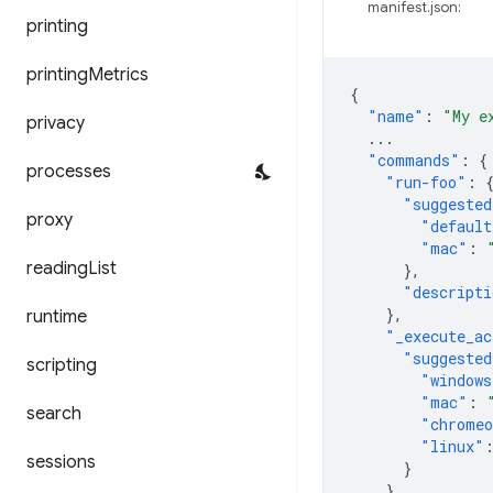
manifest.json:
printing
printing
Metrics
{
"name"
:
"My e
privacy
...
"commands"
:
{
processes
"run-foo"
:
"suggested
proxy
"default
"mac"
:
reading
List
},
"descripti
},
runtime
"_execute_ac
"suggested
scripting
"windows
"mac"
:
search
"chrome
"linux"
sessions
}
}