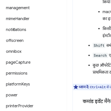
किया
management
macO
mime
Handler
का इस
किसी 
notifications
इंस्ट
offscreen
Shift
सभी
omnibox
Search
ए
page
Capture
कुछ ऑपरेटिं
प्राथमिकता द
permissions
platform
Keys
ध्यान दें:
से ज
Ctrl+Alt
power
कमांड इवेंट मै
printer
Provider