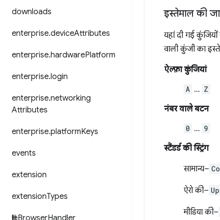
downloads
इस्तेमाल की जा
enterprise
.
device
Attributes
यहां दी गई कुंजियो
वाली कुंजी का इस्त
enterprise
.
hardware
Platform
ऐल्फ़ा कुंजियां
enterprise
.
login
A
…
Z
enterprise
.
networking
नंबर वाले बटन
Attributes
0
…
9
enterprise
.
platform
Keys
स्टैंडर्ड की स्ट्रिंग
events
सामान्य–
Co
extension
ऐरो की–
Up
extension
Types
मीडिया की–
file
Browser
Handler