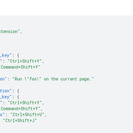
xtension"
,
{
_key"
:
{
"
:
"Ctrl+Shift+Y"
,
"Command+Shift+Y"
on"
:
"Run \"foo\" on the current page."
tion"
:
{
_key"
:
{
"
:
"Ctrl+Shift+Y"
,
"Command+Shift+Y"
,
os"
:
"Ctrl+Shift+U"
,
:
"Ctrl+Shift+J"