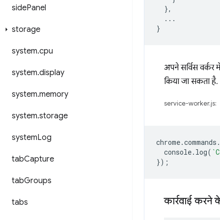
side
Panel
},
...
}
storage
system
.
cpu
अपने सर्विस वर्कर म
system
.
display
किया जा सकता है.
system
.
memory
service-worker.js:
system
.
storage
system
Log
chrome
.
commands
console
.
log
(
`C
tab
Capture
});
tab
Groups
कार्रवाई करने क
tabs