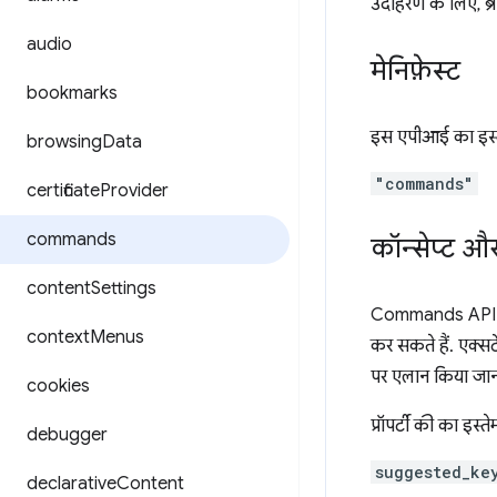
उदाहरण के लिए, ब्र
audio
मेनिफ़ेस्ट
bookmarks
इस एपीआई का इस्त
browsing
Data
"commands"
certificate
Provider
commands
कॉन्सेप्ट औ
content
Settings
Commands API की म
context
Menus
कर सकते हैं. एक्स
पर एलान किया जान
cookies
प्रॉपर्टी की का इस्त
debugger
suggested_ke
declarative
Content