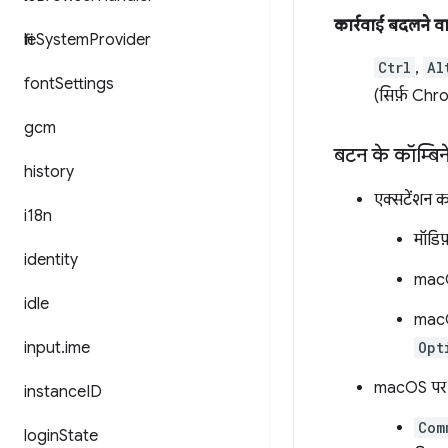
कार्रवाई बदलने वाली
file
System
Provider
Ctrl
,
Al
font
Settings
(सिर्फ़ Ch
gcm
बटन के कॉम्बिनेश
history
एक्सटेंशन कम
i18n
मॉडिफ
identity
macO
idle
mac
input
.
ime
Opt
macOS प
instance
ID
Com
login
State