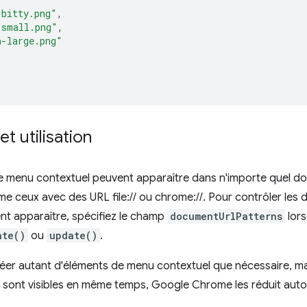
-bitty.png"
,
-small.png"
,
n-large.png"
t utilisation
e menu contextuel peuvent apparaître dans n'importe quel d
 ceux avec des URL file:// ou chrome://. Pour contrôler les
nt apparaître, spécifiez le champ
documentUrlPatterns
lors
ate()
ou
update()
.
er autant d'éléments de menu contextuel que nécessaire, mai
n sont visibles en même temps, Google Chrome les réduit au