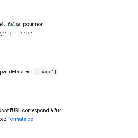
né,
false
pour non
n groupe donné.
 par défaut est
['page']
.
dont l'URL correspond à l'un
ltez
Formats de