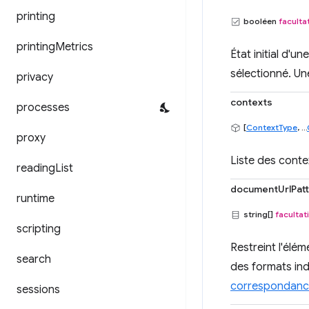
printing
booléen
facultat
printing
Metrics
État initial d'u
sélectionné. Un
privacy
contexts
processes
[
ContextType
, ...
proxy
Liste des conte
reading
List
documentUrlPat
runtime
string[]
facultati
scripting
Restreint l'élé
search
des formats ind
correspondan
sessions