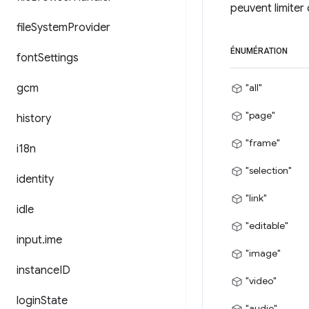
peuvent limiter
file
System
Provider
ÉNUMÉRATION
font
Settings
gcm
"all"
"page"
history
"frame"
i18n
"selection"
identity
"link"
idle
"editable"
input
.
ime
"image"
instance
ID
"video"
login
State
"audio"