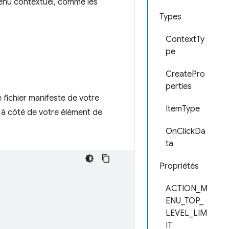
menu contextuel, comme les
Types
ContextTy
pe
CreatePro
perties
 fichier manifeste de votre
ItemType
r à côté de votre élément de
OnClickDa
ta
Propriétés
ACTION_M
ENU_TOP_
LEVEL_LIM
IT