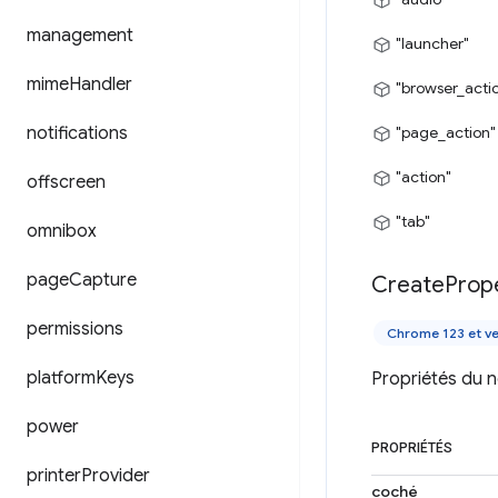
management
"launcher"
mime
Handler
"browser_acti
notifications
"page_action"
"action"
offscreen
"tab"
omnibox
page
Capture
Create
Prop
permissions
Chrome 123 et ve
platform
Keys
Propriétés du 
power
PROPRIÉTÉS
printer
Provider
coché