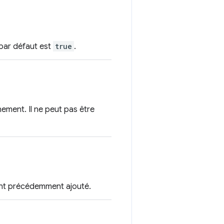
 par défaut est
true
.
nement. Il ne peut pas être
ment précédemment ajouté.