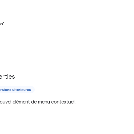
on"
erties
rsions ultérieures
nouvel élément de menu contextuel.