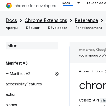
Docs
Études de 
Docs
Chrome Extensions
Reference
Aperçu
Débuter
Développer
Fonctionnement
votre langue préf
Manifest V3
Accueil
Docs
➡ Manifest V2
chro
accessibility
Features
action
Utilisez l'API
ch
alarms