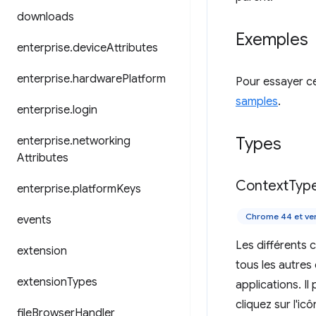
downloads
Exemples
enterprise
.
device
Attributes
enterprise
.
hardware
Platform
Pour essayer cet
samples
.
enterprise
.
login
Types
enterprise
.
networking
Attributes
Context
Typ
enterprise
.
platform
Keys
Chrome 44 et ver
events
Les différents 
extension
tous les autres
extension
Types
applications. I
cliquez sur l'ic
file
Browser
Handler