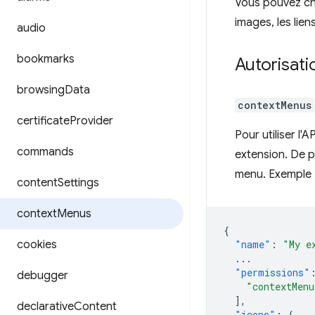
Vous pouvez cho
images, les lien
audio
bookmarks
Autorisati
browsing
Data
contextMenus
certificate
Provider
Pour utiliser l'
commands
extension. De p
menu. Exemple 
content
Settings
context
Menus
{
cookies
"name"
:
"My e
...
"permissions"
debugger
"contextMenu
],
declarative
Content
"icons"
:
{