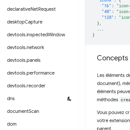
"16"
:
"icon
declarative
Net
Request
"48"
:
"icon
"128"
:
"ico
desktop
Capture
},
...
devtools
.
inspected
Window
}
devtools
.
network
Concepts e
devtools
.
panels
devtools
.
performance
Les éléments d
document), même
devtools
.
recorder
éléments peuve
dns
méthodes
cre
document
Scan
Vous pouvez cré
votre extensio
dom
parent.