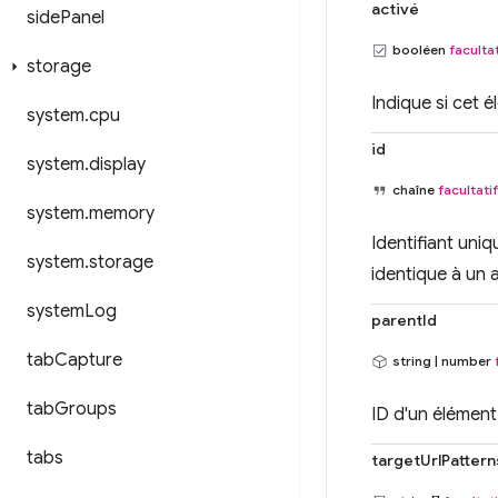
activé
side
Panel
booléen
facultat
storage
Indique si cet 
system
.
cpu
id
system
.
display
chaîne
facultatif
system
.
memory
Identifiant uni
system
.
storage
identique à un 
system
Log
parentId
tab
Capture
string | number
tab
Groups
ID d'un élément
tabs
targetUrlPattern