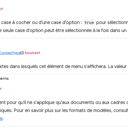
if
ne case à cocher ou d'une case d'option :
true
pour sélection
e seule case d'option peut être sélectionnée à la fois dans u
ContextType
[]]
facultatif
xtes dans lesquels cet élément de menu s'affichera. La valeur
terns
f
ment pour qu'il ne s'applique qu'aux documents ou aux cadres 
iqués. Pour en savoir plus sur les formats de modèles, consu
ce
.