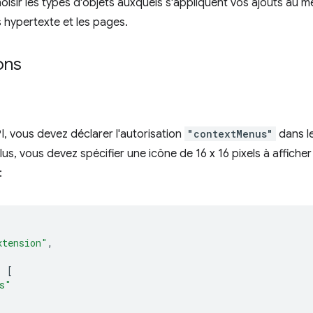
isir les types d'objets auxquels s'appliquent vos ajouts au 
s hypertexte et les pages.
ons
API, vous devez déclarer l'autorisation
"contextMenus"
dans le
lus, vous devez spécifier une icône de 16 x 16 pixels à affiche
:
xtension"
,
:
[
s"