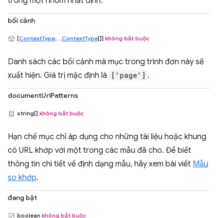
trong một nhóm nhất định.
bối cảnh
[
ContextType
, ...
ContextType
[]]
không bắt buộc
Danh sách các bối cảnh mà mục trong trình đơn này sẽ
xuất hiện. Giá trị mặc định là
['page']
.
documentUrlPatterns
string[]
không bắt buộc
Hạn chế mục chỉ áp dụng cho những tài liệu hoặc khung
có URL khớp với một trong các mẫu đã cho. Để biết
thông tin chi tiết về định dạng mẫu, hãy xem bài viết
Mẫu
so khớp
.
đang bật
boolean
không bắt buộc