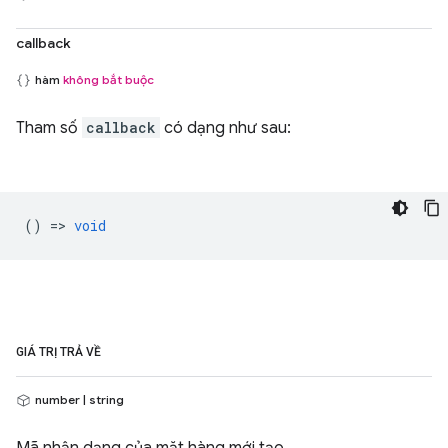
callback
hàm
không bắt buộc
Tham số
callback
có dạng như sau:
() =>
void
GIÁ TRỊ TRẢ VỀ
number | string