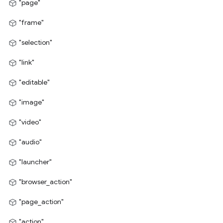
"page"
"frame"
"selection"
"link"
"editable"
"image"
"video"
"audio"
"launcher"
"browser_action"
"page_action"
"action"