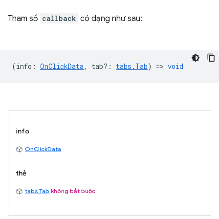
Tham số
callback
có dạng như sau:
(
info
:
OnClickData
,
tab?
:
tabs.Tab
) =>
void
info
OnClickData
thẻ
tabs.Tab
không bắt buộc