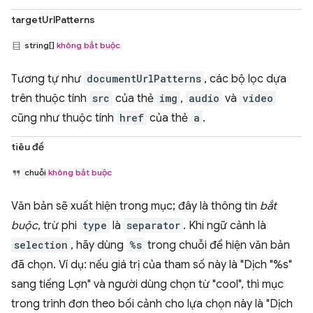
targetUrlPatterns
string[]
không bắt buộc
Tương tự như
documentUrlPatterns
, các bộ lọc dựa
trên thuộc tính
src
của thẻ
img
,
audio
và
video
cũng như thuộc tính
href
của thẻ
a
.
tiêu đề
chuỗi
không bắt buộc
Văn bản sẽ xuất hiện trong mục; đây là thông tin
bắt
buộc
, trừ phi
type
là
separator
. Khi ngữ cảnh là
selection
, hãy dùng
%s
trong chuỗi để hiện văn bản
đã chọn. Ví dụ: nếu giá trị của tham số này là "Dịch "%s"
sang tiếng Lợn" và người dùng chọn từ "cool", thì mục
trong trình đơn theo bối cảnh cho lựa chọn này là "Dịch