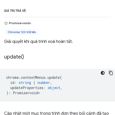
GIÁ TRỊ TRẢ VỀ
Promise<void>
Chrome 123 trở lên
Giải quyết khi quá trình xoá hoàn tất.
update(
)
chrome
.
contextMenus
.
update
(
id
:
string
|
number
,
updateProperties
:
object
,
)
:
Promise<void>
Cập nhật một mục trong trình đơn theo bối cảnh đã tạo