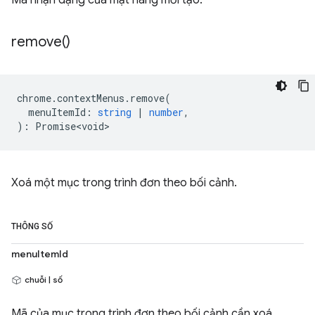
Mã nhận dạng của mặt hàng mới tạo.
remove(
)
chrome
.
contextMenus
.
remove
(
menuItemId
:
string
|
number
,
)
:
Promise<void>
Xoá một mục trong trình đơn theo bối cảnh.
THÔNG SỐ
menuItemId
chuỗi | số
Mã của mục trong trình đơn theo bối cảnh cần xoá.