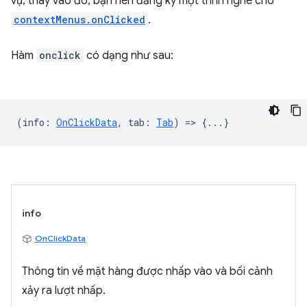
vụ; thay vào đó, bạn nên đăng ký một trình nghe cho
contextMenus.onClicked
.
Hàm
onclick
có dạng như sau:
(
info
:
OnClickData
,
tab
:
Tab
) => {...}
info
OnClickData
Thông tin về mặt hàng được nhấp vào và bối cảnh
xảy ra lượt nhấp.