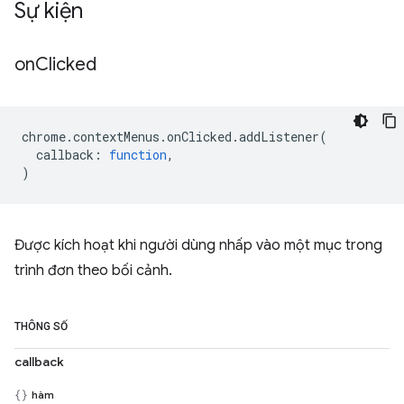
Sự kiện
on
Clicked
chrome
.
contextMenus
.
onClicked
.
addListener
(
callback
:
function
,
)
Được kích hoạt khi người dùng nhấp vào một mục trong
trình đơn theo bối cảnh.
THÔNG SỐ
callback
hàm