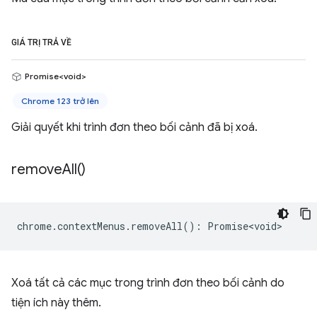
GIÁ TRỊ TRẢ VỀ
Promise<void>
Chrome 123 trở lên
Giải quyết khi trình đơn theo bối cảnh đã bị xoá.
remove
All(
)
chrome
.
contextMenus
.
removeAll
()
:
Promise<void>
Xoá tất cả các mục trong trình đơn theo bối cảnh do
tiện ích này thêm.