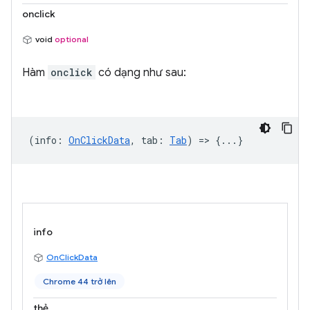
onclick
void
optional
Hàm
onclick
có dạng như sau:
(
info
:
OnClickData
,
tab
:
Tab
) => {...}
info
OnClickData
Chrome 44 trở lên
thẻ