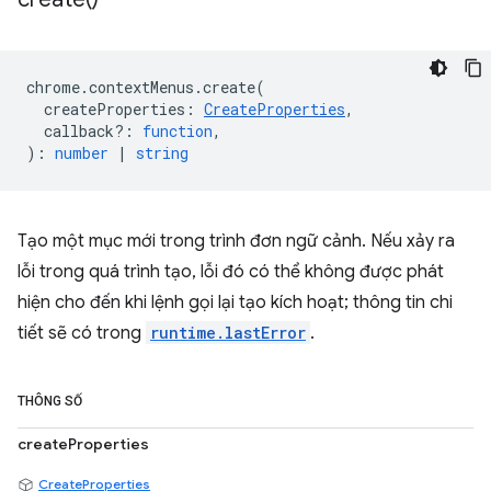
chrome
.
contextMenus
.
create
(
createProperties
:
CreateProperties
,
callback?
:
function
,
)
:
number
|
string
Tạo một mục mới trong trình đơn ngữ cảnh. Nếu xảy ra
lỗi trong quá trình tạo, lỗi đó có thể không được phát
hiện cho đến khi lệnh gọi lại tạo kích hoạt; thông tin chi
tiết sẽ có trong
runtime.lastError
.
THÔNG SỐ
createProperties
CreateProperties