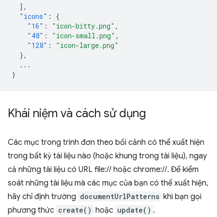
],
"icons"
:
{
"16"
:
"icon-bitty.png"
,
"48"
:
"icon-small.png"
,
"128"
:
"icon-large.png"
},
...
}
Khái niệm và cách sử dụng
Các mục trong trình đơn theo bối cảnh có thể xuất hiện
trong bất kỳ tài liệu nào (hoặc khung trong tài liệu), ngay
cả những tài liệu có URL file:// hoặc chrome://. Để kiểm
soát những tài liệu mà các mục của bạn có thể xuất hiện,
hãy chỉ định trường
documentUrlPatterns
khi bạn gọi
phương thức
create()
hoặc
update()
.