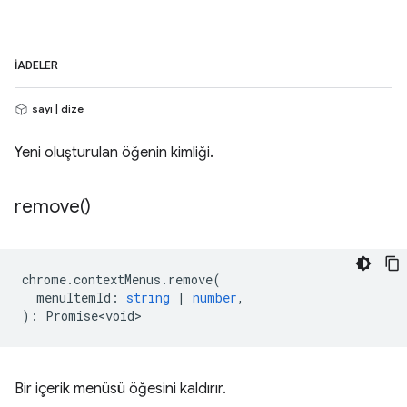
İADELER
sayı | dize
Yeni oluşturulan öğenin kimliği.
remove(
)
chrome
.
contextMenus
.
remove
(
menuItemId
:
string
|
number
,
)
:
Promise<void>
Bir içerik menüsü öğesini kaldırır.