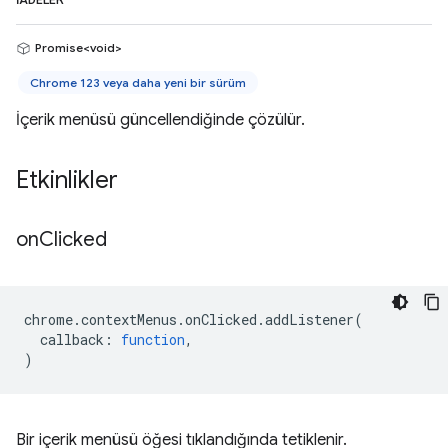
İADELER
Promise<void>
Chrome 123 veya daha yeni bir sürüm
İçerik menüsü güncellendiğinde çözülür.
Etkinlikler
on
Clicked
chrome
.
contextMenus
.
onClicked
.
addListener
(
callback
:
function
,
)
Bir içerik menüsü öğesi tıklandığında tetiklenir.