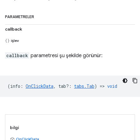
PARAMETRELER
callback
işlev
callback
parametresi şu şekilde görünür:
(
info
:
OnClickData
,
tab?
:
tabs.Tab
) =>
void
bilgi
OnClickData