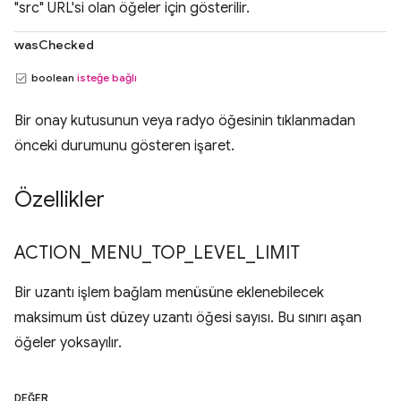
"src" URL'si olan öğeler için gösterilir.
wasChecked
boolean
isteğe bağlı
Bir onay kutusunun veya radyo öğesinin tıklanmadan
önceki durumunu gösteren işaret.
Özellikler
ACTION
_
MENU
_
TOP
_
LEVEL
_
LIMIT
Bir uzantı işlem bağlam menüsüne eklenebilecek
maksimum üst düzey uzantı öğesi sayısı. Bu sınırı aşan
öğeler yoksayılır.
DEĞER