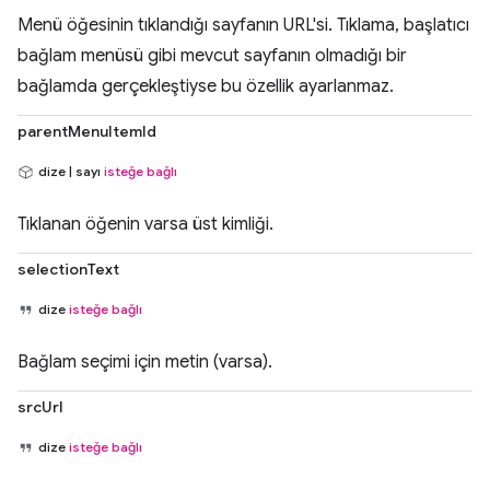
Menü öğesinin tıklandığı sayfanın URL'si. Tıklama, başlatıcı
bağlam menüsü gibi mevcut sayfanın olmadığı bir
bağlamda gerçekleştiyse bu özellik ayarlanmaz.
parentMenuItemId
dize | sayı
isteğe bağlı
Tıklanan öğenin varsa üst kimliği.
selectionText
dize
isteğe bağlı
Bağlam seçimi için metin (varsa).
srcUrl
dize
isteğe bağlı