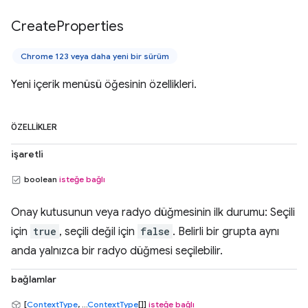
Create
Properties
Chrome 123 veya daha yeni bir sürüm
Yeni içerik menüsü öğesinin özellikleri.
ÖZELLIKLER
işaretli
boolean
isteğe bağlı
Onay kutusunun veya radyo düğmesinin ilk durumu: Seçili
için
true
, seçili değil için
false
. Belirli bir grupta aynı
anda yalnızca bir radyo düğmesi seçilebilir.
bağlamlar
[
ContextType
, ...
ContextType
[]]
isteğe bağlı