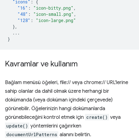
"icons"
:
{
"16"
:
"icon-bitty.png"
,
"48"
:
"icon-small.png"
,
"128"
:
"icon-large.png"
},
...
}
Kavramlar ve kullanım
Bağlam menüsü öğeleri, file:// veya chrome:// URL'lerine
sahip olanlar da dahil olmak üzere herhangi bir
dokümanda (veya doküman içindeki çerçevede)
görünebilir. Öğelerinizin hangi dokümanlarda
görünebileceğini kontrol etmek için
create()
veya
update()
yöntemlerini çağırırken
documentUrlPatterns
alanını belirtin.