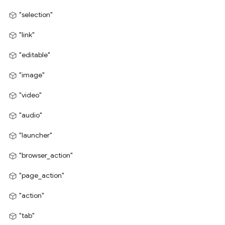
"selection"
"link"
"editable"
"image"
"video"
"audio"
"launcher"
"browser_action"
"page_action"
"action"
"tab"