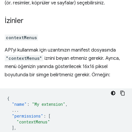
(ör. resimler, köprüler ve sayfalar) seçebilirsiniz.
İzinler
contextMenus
API'yi kullanmak için uzantınızın manifest dosyasında
"contextMenus"
iznini beyan etmeniz gerekir. Ayrıca,
menü öğenizin yanında gösterilecek 16x16 piksel
boyutunda bir simge belirtmeniz gerekir. Örneğin:
{
"name"
:
"My extension"
,
...
"permissions"
:
[
"contextMenus"
],