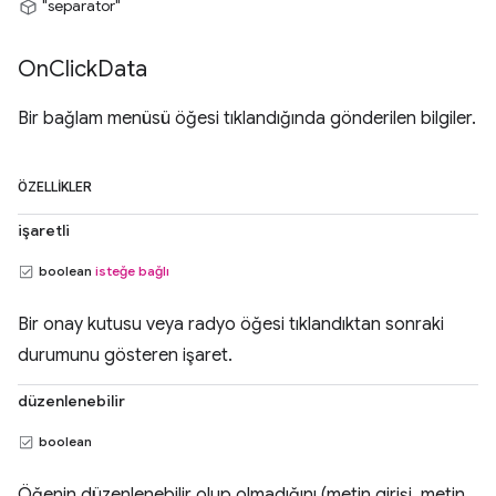
"separator"
On
Click
Data
Bir bağlam menüsü öğesi tıklandığında gönderilen bilgiler.
ÖZELLIKLER
işaretli
boolean
isteğe bağlı
Bir onay kutusu veya radyo öğesi tıklandıktan sonraki
durumunu gösteren işaret.
düzenlenebilir
boolean
Öğenin düzenlenebilir olup olmadığını (metin girişi, metin