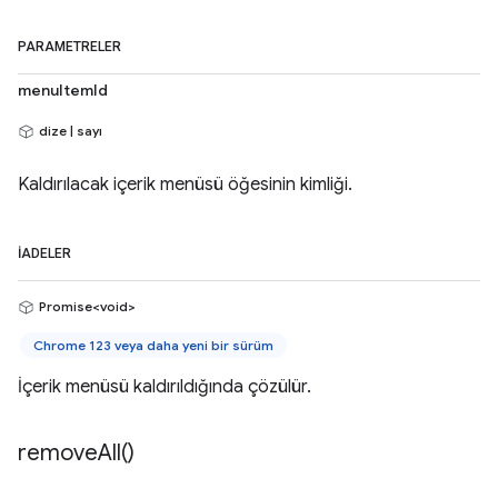
PARAMETRELER
menuItemId
dize | sayı
Kaldırılacak içerik menüsü öğesinin kimliği.
İADELER
Promise<void>
Chrome 123 veya daha yeni bir sürüm
İçerik menüsü kaldırıldığında çözülür.
remove
All(
)