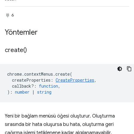
6
Yöntemler
create(
)
chrome
.
contextMenus
.
create
(
createProperties
:
CreateProperties
,
callback?
:
function
,
)
:
number
|
string
Yeni bir bağlam menüsü öğesi oluşturur. Oluşturma
sırasında bir hata oluşursa bu hata, oluşturma geri
çağırma işlemi tetiklenene kadar algılanamayabilir.