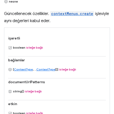
nesne
Güncellenecek özellikler.
contextMenus.create
işleviyle
aynı değerleri kabul eder.
işaretli
boolean
isteğe bağlı
bağlamlar
[
ContextType
, ...
ContextType
[]]
isteğe bağlı
documentUrlPatterns
string[]
isteğe bağlı
etkin
boolean
isteğe bağlı