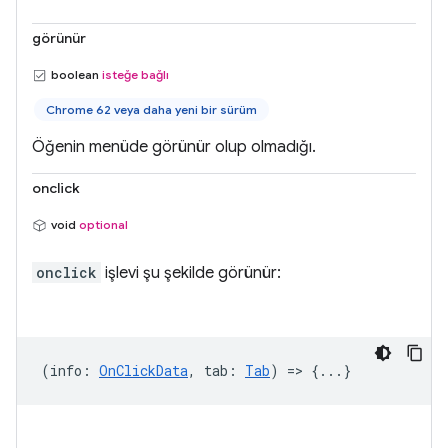
görünür
boolean
isteğe bağlı
Chrome 62 veya daha yeni bir sürüm
Öğenin menüde görünür olup olmadığı.
onclick
void
optional
onclick
işlevi şu şekilde görünür:
(
info
:
OnClickData
,
tab
:
Tab
) => {...}