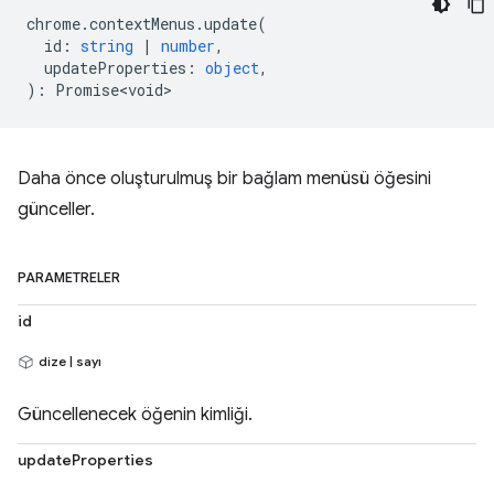
chrome
.
contextMenus
.
update
(
id
:
string
|
number
,
updateProperties
:
object
,
)
:
Promise<void>
Daha önce oluşturulmuş bir bağlam menüsü öğesini
günceller.
PARAMETRELER
id
dize | sayı
Güncellenecek öğenin kimliği.
updateProperties