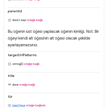
parentId
dize | sayı
isteğe bağlı
Bu öğenin üst öğesi yapılacak öğenin kimliği. Not: Bir
öğeyi kendi alt öğesinin alt öğesi olacak şekilde
ayarlayamazsınız.
targetUrlPatterns
string[]
isteğe bağlı
title
dize
isteğe bağlı
tür
ItemType
isteğe bağlıdır
.