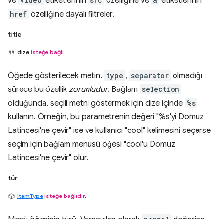
ve
video
etiketlerinin
src
özelliğine ve
a
etiketlerinin
href
özelliğine dayalı filtreler.
title
dize
isteğe bağlı
Öğede gösterilecek metin.
type
,
separator
olmadığı
sürece bu özellik
zorunludur
. Bağlam
selection
olduğunda, seçili metni göstermek için dize içinde
%s
kullanın. Örneğin, bu parametrenin değeri "%s'yi Domuz
Latincesi'ne çevir" ise ve kullanıcı "cool" kelimesini seçerse
seçim için bağlam menüsü öğesi "cool'u Domuz
Latincesi'ne çevir" olur.
tür
ItemType
isteğe bağlıdır
.