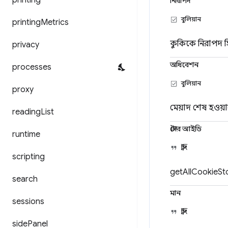
printing
নিরাপদ
বুলিয়ান
printing
Metrics
কুকিকে নিরাপদ হি
privacy
অধিবেশন
processes
বুলিয়ান
proxy
মেয়াদ শেষ হওয়
reading
List
স্টোর আইডি
runtime
স্ট্রিং
scripting
getAllCookieStor
search
মান
sessions
স্ট্রিং
side
Panel