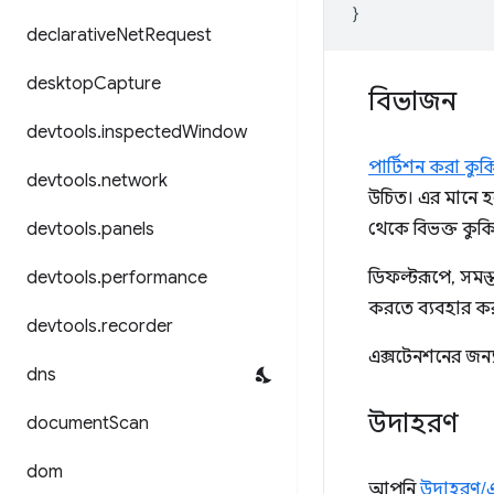
}
declarative
Net
Request
desktop
Capture
বিভাজন
devtools
.
inspected
Window
পার্টিশন করা কুক
devtools
.
network
উচিত। এর মানে হ
devtools
.
panels
থেকে বিভক্ত কু
devtools
.
performance
ডিফল্টরূপে, সমস
করতে ব্যবহার কর
devtools
.
recorder
এক্সটেনশনের জন্য
dns
উদাহরণ
document
Scan
dom
আপনি
উদাহরণ/