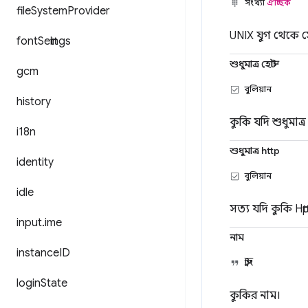
সংখ্যা
ঐচ্ছিক
file
System
Provider
UNIX যুগ থেকে সে
font
Settings
শুধুমাত্র হোস্ট
gcm
বুলিয়ান
history
কুকি যদি শুধুমাত
i18n
শুধুমাত্র http
identity
বুলিয়ান
idle
সত্য যদি কুকি Http
input
.
ime
নাম
instance
ID
স্ট্রিং
login
State
কুকির নাম।