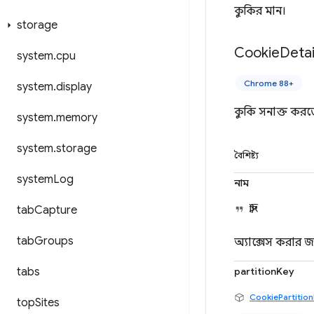
কুকির মান।
storage
Cookie
Detai
system
.
cpu
Chrome 88+
system
.
display
কুকি সনাক্ত করত
system
.
memory
system
.
storage
বৈশিষ্ট্য
system
Log
নাম
tab
Capture
স্ট্রিং
tab
Groups
অ্যাক্সেস করার জ
tabs
partitionKey
CookiePartitio
top
Sites