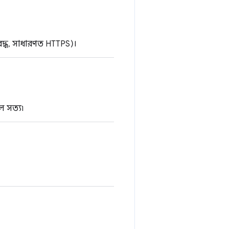
াবদ্ধ, সাধারণত HTTPS)।
ে সত্য৷