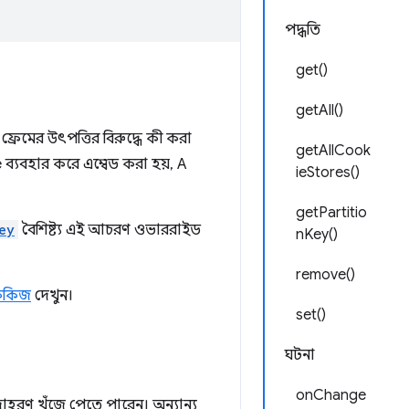
পদ্ধতি
get()
getAll()
 ফ্রেমের উৎপত্তির বিরুদ্ধে কী করা
getAllCook
ব্যবহার করে এম্বেড করা হয়, A
ieStores()
getPartitio
ey
বৈশিষ্ট্য এই আচরণ ওভাররাইড
nKey()
remove()
কুকিজ
দেখুন।
set()
ঘটনা
onChange
হরণ খুঁজে পেতে পারেন। অন্যান্য