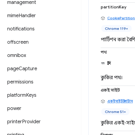
management
partitionKey
mime
Handler
CookiePartitio
notifications
Chrome 119+
পার্টিশন করা বৈশি
offscreen
পথ
omnibox
স্ট্রিং
page
Capture
কুকির পথ।
permissions
একই সাইট
platform
Keys
একইসাইট স্ট্যাটাস
power
Chrome 51+
printer
Provider
কুকির একই-সাইটে