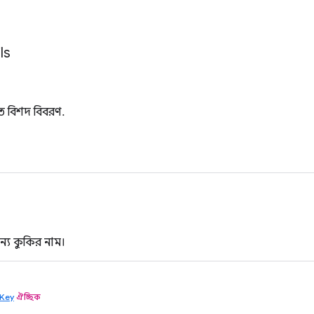
ls
ে বিশদ বিবরণ.
ন্য কুকির নাম।
nKey
ঐচ্ছিক