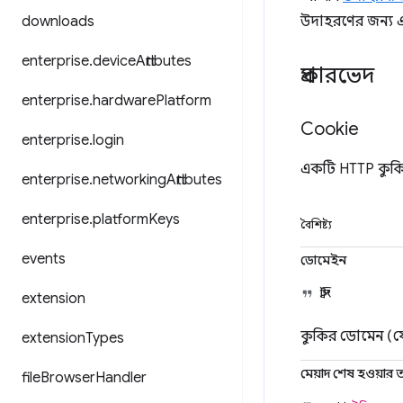
downloads
উদাহরণের জন্য 
enterprise
.
device
Attributes
প্রকারভেদ
enterprise
.
hardware
Platform
Cookie
enterprise
.
login
একটি HTTP কুকি 
enterprise
.
networking
Attributes
enterprise
.
platform
Keys
বৈশিষ্ট্য
events
ডোমেইন
স্ট্রিং
extension
কুকির ডোমেন (য
extension
Types
মেয়াদ শেষ হওয়ার 
file
Browser
Handler