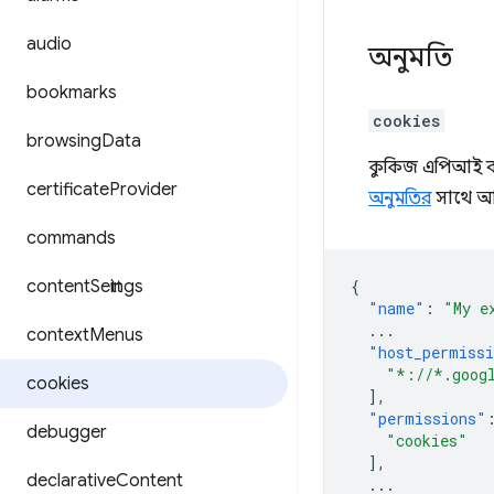
audio
অনুমতি
bookmarks
cookies
browsing
Data
কুকিজ এপিআই ব্য
certificate
Provider
অনুমতির
সাথে আপ
commands
content
Settings
{
"name"
:
"My e
...
context
Menus
"host_permiss
"*://*.goog
cookies
],
"permissions"
debugger
"cookies"
],
declarative
Content
...