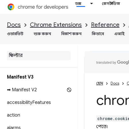
ডক্স
কেস স্টাডিজ
Docs
Chrome Extensions
Reference
ওভারভিউ
শুরু করুন
বিকাশ করুন
কিভাবে
এআই
Manifest V3
হোম
Docs
C
➡ Manifest V2
chro
accessibility
Features
action
chrome.cooki
পেতে৷
alarms