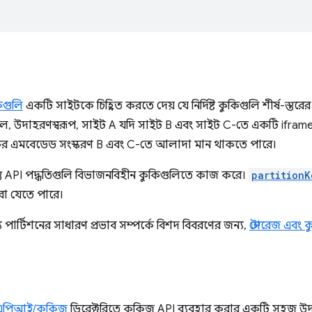
িগুলি
একটি সাইটকে চিহ্নিত করতে দেয় যে নির্দিষ্ট কুকিগুলি শীর্ষ-স্তরের
ল, উদাহরণস্বরূপ, সাইট A যদি সাইট B এবং সাইট C-তে একটি iframe 
কির এমবেডেড সংস্করণ B এবং C-তে আলাদা মান থাকতে পারে।
্ত API পদ্ধতিগুলি বিভাজনবিহীন কুকিগুলিতে কাজ করে।
partitionK
া যেতে পারে।
 পার্টিশনের সাধারণ প্রভাব সম্পর্কে বিশদ বিবরণের জন্য,
স্টোরেজ এবং 
এপিআই/কুকিজ
ডিরেক্টরিতে কুকিজ API ব্যবহার করার একটি সহজ উদা