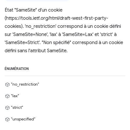
État "SameSite" d'un cookie
(https://tools.ietf.org/html/draft-west-first-party-
cookies). 'no_restriction' correspond à un cookie défini
sur 'SameSite=None', 'lax' à 'SameSite=Lax' et 'strict' à
'SameSite=Strict'. "Non spécifié" correspond à un cookie
défini sans l'attribut SameSite.
ÉNUMÉRATION
"no_restriction"
"lax"
"strict"
"unspecified"