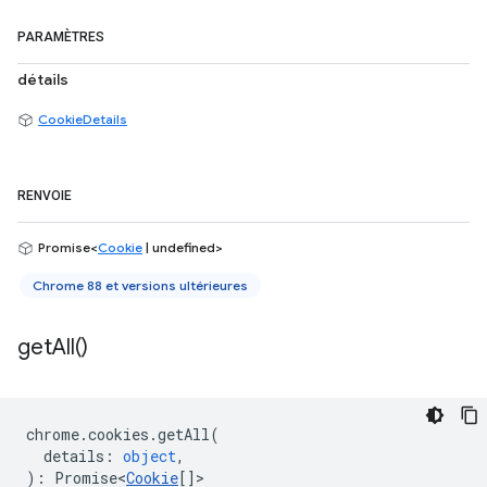
PARAMÈTRES
détails
CookieDetails
RENVOIE
Promise<
Cookie
| undefined>
Chrome 88 et versions ultérieures
get
All(
)
chrome
.
cookies
.
getAll
(
details
:
object
,
)
:
Promise<
Cookie
[]
>