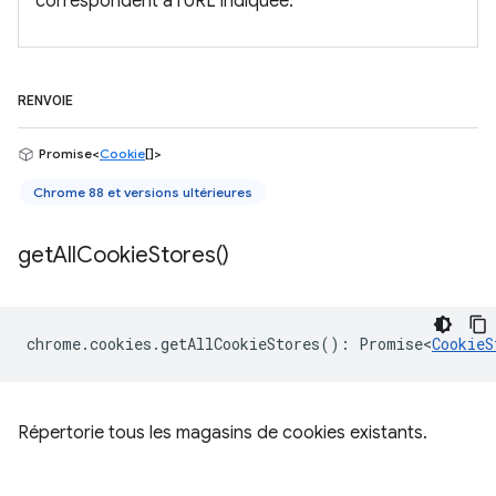
correspondent à l'URL indiquée.
RENVOIE
Promise<
Cookie
[]>
Chrome 88 et versions ultérieures
get
All
Cookie
Stores(
)
chrome
.
cookies
.
getAllCookieStores
()
:
Promise<
CookieS
Répertorie tous les magasins de cookies existants.