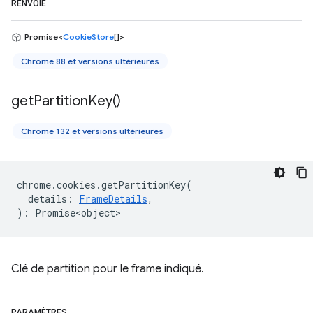
RENVOIE
Promise<
CookieStore
[]>
Chrome 88 et versions ultérieures
get
Partition
Key(
)
Chrome 132 et versions ultérieures
chrome
.
cookies
.
getPartitionKey
(
details
:
FrameDetails
,
)
:
Promise<object>
Clé de partition pour le frame indiqué.
PARAMÈTRES