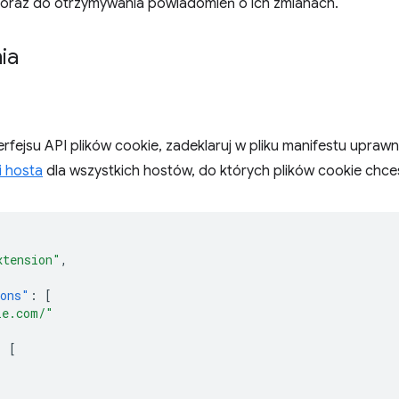
oraz do otrzymywania powiadomień o ich zmianach.
ia
rfejsu API plików cookie, zadeklaruj w pliku manifestu upraw
i hosta
dla wszystkich hostów, do których plików cookie chce
xtension"
,
ions"
:
[
le.com/"
:
[