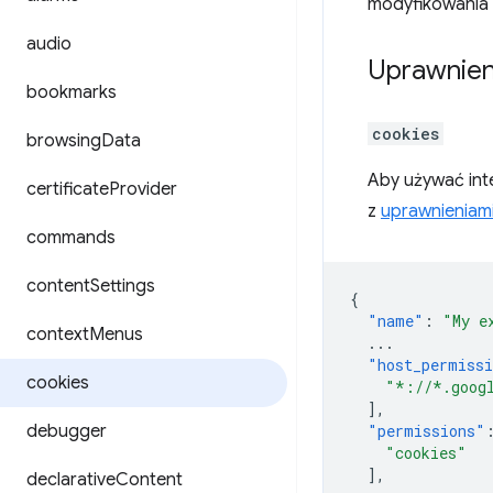
modyfikowania 
audio
Uprawnien
bookmarks
cookies
browsing
Data
Aby używać inte
certificate
Provider
z
uprawnieniam
commands
content
Settings
{
"name"
:
"My e
context
Menus
...
"host_permiss
cookies
"*://*.goog
],
debugger
"permissions"
"cookies"
],
declarative
Content