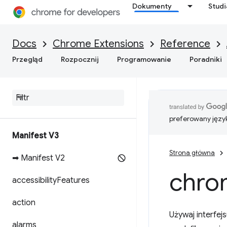
Dokumenty
Stud
Docs
Chrome Extensions
Reference
Przegląd
Rozpocznij
Programowanie
Poradniki
preferowany języ
Manifest V3
Strona główna
➡ Manifest V2
chro
accessibility
Features
action
Używaj interfej
alarms