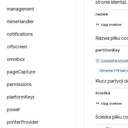
stronie klienta).
management
nazwa
mime
Handler
ciąg znaków
notifications
Nazwa pliku coo
offscreen
partitionKey
omnibox
CookiePartition
Chrome 119 lub 
page
Capture
Klucz partycji 
permissions
ścieżka
platform
Keys
ciąg znaków
power
Ścieżka pliku co
printer
Provider