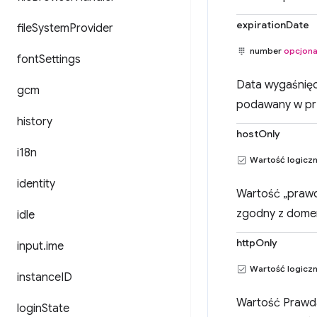
expirationDate
file
System
Provider
number
opcjona
font
Settings
Data wygaśnięci
gcm
podawany w prz
history
hostOnly
i18n
Wartość logicz
identity
Wartość „prawda”
zgodny z domen
idle
httpOnly
input
.
ime
Wartość logicz
instance
ID
Wartość Prawda,
login
State