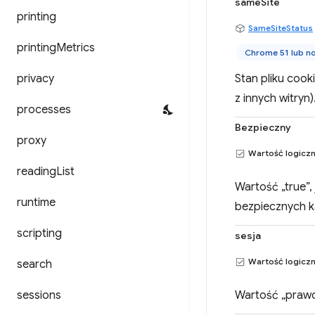
sameSite
printing
SameSiteStatus
printing
Metrics
Chrome 51 lub n
privacy
Stan pliku cook
z innych witryn)
processes
Bezpieczny
proxy
Wartość logicz
reading
List
Wartość „true”,
runtime
bezpiecznych k
scripting
sesja
Wartość logicz
search
sessions
Wartość „prawda”