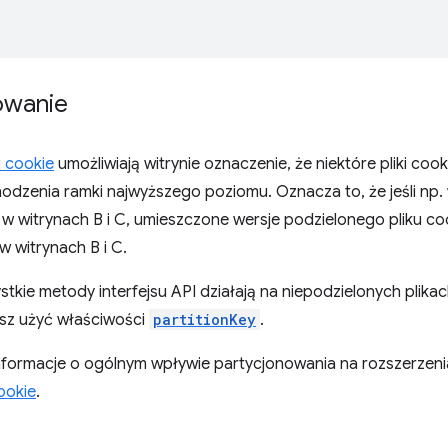
owanie
i cookie
umożliwiają witrynie oznaczenie, że niektóre pliki co
dzenia ramki najwyższego poziomu. Oznacza to, że jeśli np. 
w witrynach B i C, umieszczone wersje podzielonego pliku co
w witrynach B i C.
tkie metody interfejsu API działają na niepodzielonych plikac
esz użyć właściwości
partitionKey
.
formacje o ogólnym wpływie partycjonowania na rozszerzenia
cookie
.