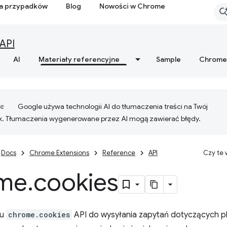
ia przypadków
Blog
Nowości w Chrome
API
AI
Materiały referencyjne
Sample
Chrome
Google używa technologii AI do tłumaczenia treści na Twój
k. Tłumaczenia wygenerowane przez AI mogą zawierać błędy.
Docs
Chrome Extensions
Reference
API
Czy te
me
.
cookies
su
chrome.cookies
API do wysyłania zapytań dotyczących pli