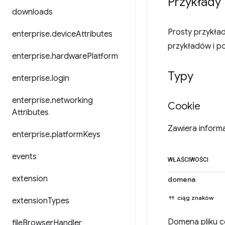
Przykłady
downloads
Prosty przykład
enterprise
.
device
Attributes
przykładów i p
enterprise
.
hardware
Platform
Typy
enterprise
.
login
enterprise
.
networking
Cookie
Attributes
Zawiera informa
enterprise
.
platform
Keys
events
WŁAŚCIWOŚCI
extension
domena
ciąg znaków
extension
Types
Domena pliku c
file
Browser
Handler