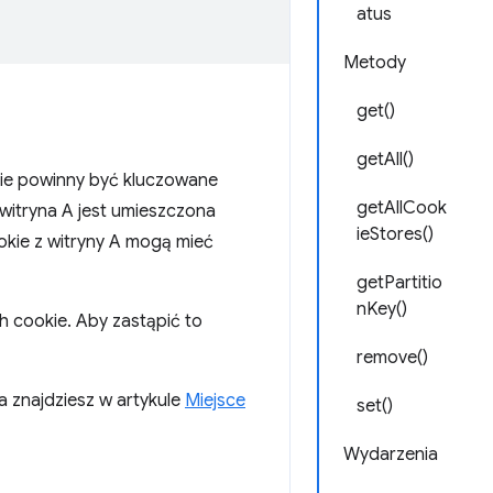
atus
Metody
get()
getAll()
okie powinny być kluczowane
getAllCook
witryna A jest umieszczona
ieStores()
okie z witryny A mogą mieć
getPartitio
nKey()
h cookie. Aby zastąpić to
remove()
 znajdziesz w artykule
Miejsce
set()
Wydarzenia