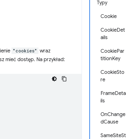
Typy
Cookie
CookieDet
ails
nienie
"cookies"
wraz
CookiePar
titionKey
sz mieć dostęp. Na przykład:
CookieSto
re
FrameDeta
ils
OnChange
dCause
SameSiteSt