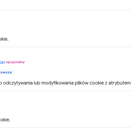
kie.
Key
opcjonalny
nowsza
do odczytywania lub modyfikowania plików cookie z atrybutem 
okie.