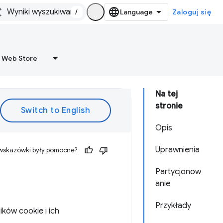
/
Zaloguj się
 Web Store
Na tej
stronie
Opis
Uprawnienia
 wskazówki były pomocne?
Partycjonow
anie
Przykłady
ków cookie i ich