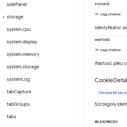
storeId
side
Panel
ciąg znaków
storage
Identyfikator s
system
.
cpu
wartość
system
.
display
ciąg znaków
system
.
memory
Wartość pliku c
system
.
storage
system
Log
Cookie
Detai
tab
Capture
Chrome 88 lub 
tab
Groups
Szczegóły ident
tabs
WŁAŚCIWOŚCI