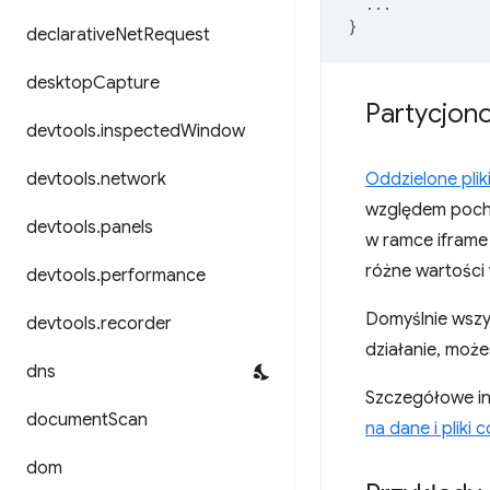
...
}
declarative
Net
Request
desktop
Capture
Partycjon
devtools
.
inspected
Window
devtools
.
network
Oddzielone plik
względem pocho
devtools
.
panels
w ramce iframe 
różne wartości 
devtools
.
performance
Domyślnie wszys
devtools
.
recorder
działanie, moż
dns
Szczegółowe in
document
Scan
na dane i pliki 
dom