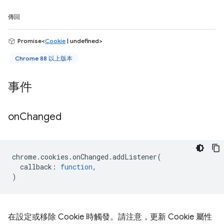
傳回
Promise<
Cookie
| undefined>
Chrome 88 以上版本
事件
on
Changed
chrome
.
cookies
.
onChanged
.
addListener
(
callback
:
function
,
)
在設定或移除 Cookie 時觸發。請注意，更新 Cookie 屬性