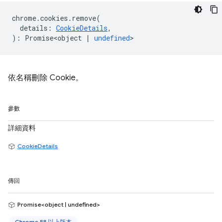
chrome
.
cookies
.
remove
(
details
:
CookieDetails
,
)
:
Promise<object
|
undefined
>
依名稱刪除 Cookie。
參數
詳細資料
CookieDetails
傳回
Promise<object | undefined>
Chrome 88 以上版本