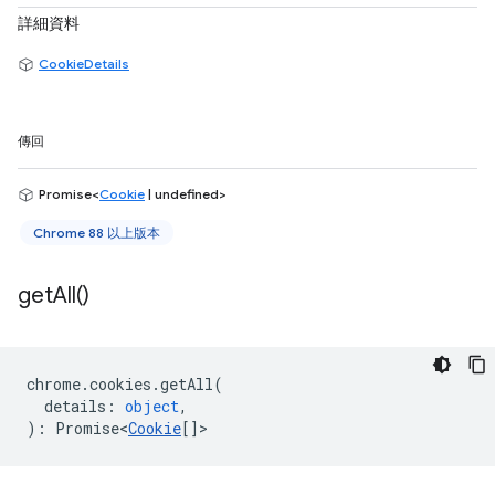
詳細資料
CookieDetails
傳回
Promise<
Cookie
| undefined>
Chrome 88 以上版本
get
All(
)
chrome
.
cookies
.
getAll
(
details
:
object
,
)
:
Promise<
Cookie
[]
>