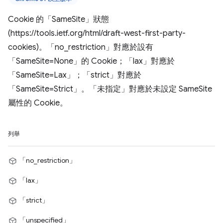
Cookie 的「SameSite」狀態
(https://tools.ietf.org/html/draft-west-first-party-
cookies)。「no_restriction」對應於設有
「SameSite=None」的 Cookie；「lax」對應於
「SameSite=Lax」；「strict」對應於
「SameSite=Strict」。「未指定」對應於未設定 SameSite
屬性的 Cookie。
列舉
「no_restriction」
「lax」
「strict」
「unspecified」