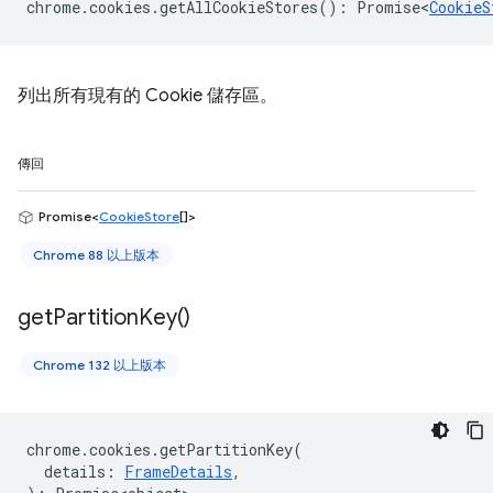
chrome
.
cookies
.
getAllCookieStores
()
:
Promise<
CookieS
列出所有現有的 Cookie 儲存區。
傳回
Promise<
CookieStore
[]>
Chrome 88 以上版本
get
Partition
Key(
)
Chrome 132 以上版本
chrome
.
cookies
.
getPartitionKey
(
details
:
FrameDetails
,