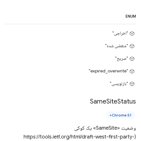
ENUM
"اخراجی"
"منقضی شده"
"صریح"
"expired_overwrite"
"بازنویسی"
Same
Site
Status
Chrome 51+
وضعیت «SameSite» یک کوکی
(https://tools.ietf.org/html/draft-west-first-party-