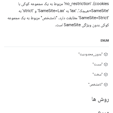
cookies). 'no_restriction' مربوط به یک مجموعه کوکی با
'SameSite=هیچک'، 'lax' به 'SameSite=Lax' و 'strict' به
'SameSite=Strict' مطابقت دارد. "نامشخص" مربوط به یک مجموعه
کوکی بدون ویژگی SameSite است.
ENUM
"بدون_محدودیت"
"سست"
"سخت"
"نامشخص"
روش ها