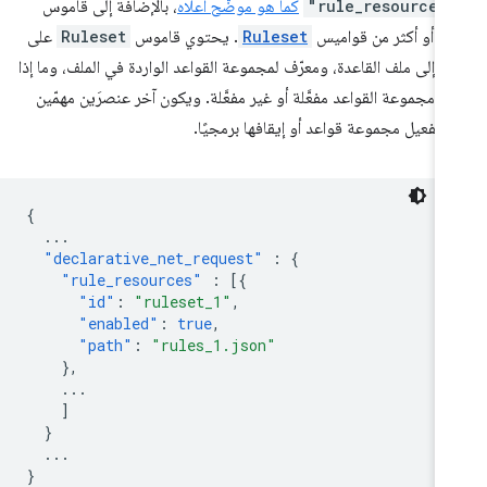
"rule_resources
كما هو موضّح أعلاه
، بالإضافة إلى قاموس
د أو أكثر من قواميس
Ruleset
. يحتوي قاموس
Ruleset
على
ر إلى ملف القاعدة، ومعرّف لمجموعة القواعد الواردة في الملف، وما إذا
ت مجموعة القواعد مفعَّلة أو غير مفعَّلة. ويكون آخر عنصرَين مهمّين
 تفعيل مجموعة قواعد أو إيقافها برمجيًا.
{
...
"declarative_net_request"
:
{
"rule_resources"
:
[{
"id"
:
"ruleset_1"
,
"enabled"
:
true
,
"path"
:
"rules_1.json"
},
...
]
}
...
}