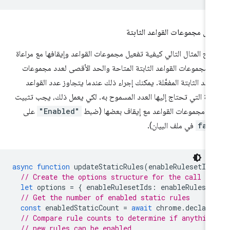
يل مجموعات القواعد الثابتة
ّح المثال التالي كيفية تفعيل مجموعات القواعد وإيقافها مع مراعاة
 مجموعات القواعد الثابتة المتاحة والحد الأقصى لعدد مجموعات
واعد الثابتة المفعَّلة. يمكنك إجراء ذلك عندما يتجاوز عدد القواعد
ابتة التي تحتاج إليها العدد المسموح به. لكي يعمل ذلك، يجب تثبيت
ض مجموعات القواعد مع إيقاف بعضها (ضبط
"Enabled"
على
fal
في ملف البيان).
async
function
updateStaticRules
(
enableRulesetIds
// Create the options structure for the call to
let
options
=
{
enableRulesetIds
:
enableRuleset
// Get the number of enabled static rules
const
enabledStaticCount
=
await
chrome
.
declara
// Compare rule counts to determine if anything
// new rules can be enabled