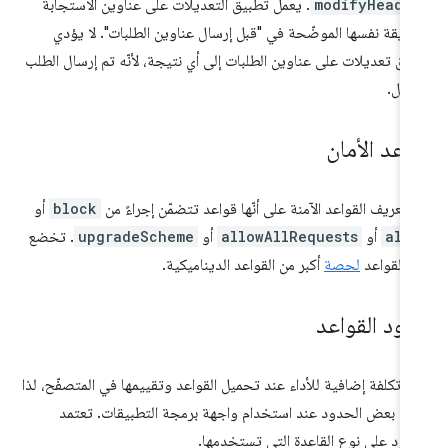
modifyHeade
. يعمل تطبيق التعديلات على عناوين الاستجابة
طريقة نفسها الموضّحة في "قبل إرسال عناوين الطلبات". لا يؤدي
يق تعديلات على عناوين الطلبات إلى أي نتيجة، لأنّه تم إرسال الطلب
قبل.
اعد الأمان
 تعريف القواعد الآمنة على أنّها قواعد تتضمّن إجراءً من
block
أو
all
أو
allowAllRequests
أو
upgradeScheme
. تخضع
 القواعد
لحصة
أكبر من القواعد الديناميكية.
ود القواعد
ك تكلفة إضافية للأداء عند تحميل القواعد وتقييمها في المتصفّح، لذا
ي بعض الحدود عند استخدام واجهة برمجة التطبيقات. تعتمد
دود على نوع القاعدة التي تستخدمها.