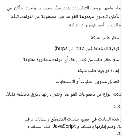
تخدام واجهة برمجة التطبيقات هذه، حدِّد مجموعة واحدة أو أكثر من
عد الأمان. تحتوي مجموعة القواعد على مصفوفة من القواعد. تنفّذ
اعدة الفردية أحد الإجراءات التالية:
حظر طلب شبكة
ترقية المخطط (من http إلى https)
منع حظر طلب من خلال إلغاء أي قواعد محظورة مطابقة
إعادة توجيه طلب شبكة
تعديل عناوين الطلبات أو الاستجابات
ك ثلاثة أنواع من مجموعات القواعد، وتتم إدارتها بطرق مختلفة قليلاً.
اميكية
مر هذه البيانات في جميع جلسات المتصفّح وعمليات ترقية
الإضافة، وتتم إدارتها باستخدام JavaScript أثناء استخدام
ضافة.