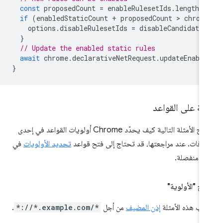
const
proposedCount
=
enableRulesetIds
.
length
;
if
(
enabledStaticCount
+
proposedCount
 > 
chrom
options
.
disableRulesetIds
=
disableCandidateI
}
// Update the enabled static rules
await
chrome
.
declarativeNetRequest
.
updateEnable
}
ثلة على القواعد
توضّح الأمثلة التالية كيف يحدّد Chrome أولويات القواعد في إحدى
ضافات. عند مراجعتها، قد تحتاج إلى فتح قواعد
تحديد الأولويات
في
ذة منفصلة.
اح "الأولوية"
لّب هذه الأمثلة
إذن المضيف
من أجل
*://*.example.com/*
.