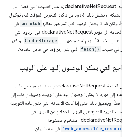
لا ينطبق declarativeNetRequest إلا على الطلبات التي تصل إلى
ة الشبكة. ويشمل ذلك الردود من ذاكرة التخزين المؤقت لبروتوكول
يشمل الردود التي تمر عبر معالج
onfetch
في
عامل الخدمة. لن تؤثر declarativeNetRequest في الردود التي
ئها عامل الخدمة أو يتم استرجاعها من
CacheStorage
، ولكنها
ؤثر في طلبات
fetch()
التي يتم إجراؤها في عامل الخدمة.
مراجع التي يمكن الوصول إليها على الويب
لا يمكن لقاعدة declarativeNetRequest إعادة التوجيه من طلب
د عام إلى مورد لا يمكن الوصول إليه على الويب. وسيؤدي ذلك إلى
ر خطأ. وينطبق ذلك حتى إذا كانت الإضافة التي تتم إعادة التوجيه
ا تملك المورد المتاح على الويب. للإعلان عن الموارد في
declarativeNetReq، استخدِم مصفوفة
"web_accessible_resource
في ملف البيان.