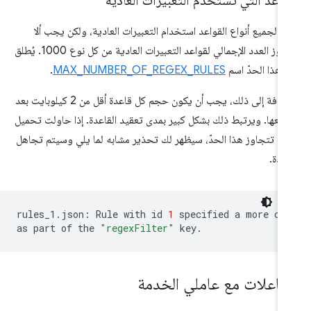
قواعد التي تستخدم التعبيرات العادية
ن لجميع أنواع القواعد استخدام التعبيرات العادية، ولكن يجب ألا
يتجاوز العدد الإجمالي لقواعد التعبيرات العادية من كل نوع 1000. يُطلق
 هذا الحدّ اسم
MAX_NUMBER_OF_REGEX_RULES
.
بالإضافة إلى ذلك، يجب أن يكون حجم كل قاعدة أقل من 2 كيلوبايت بعد
يعها. ويرتبط ذلك بشكل كبير بمدى تعقيد القاعدة. إذا حاولت تحميل
دة تتجاوز هذا الحدّ، سيظهر لك تحذير مشابه لما يلي وسيتم تجاهل
اعدة.
rules_1.json:
Rule
with
id
1
specified
a
more
co
as
part
of
the
"regexFilter"
تفاعلات مع عاملي الخدمة