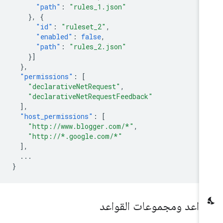
"path"
:
"rules_1.json"
},
{
"id"
:
"ruleset_2"
,
"enabled"
:
false
,
"path"
:
"rules_2.json"
}]
},
"permissions"
:
[
"declarativeNetRequest"
,
"declarativeNetRequestFeedback"
],
"host_permissions"
:
[
"http://www.blogger.com/*"
,
"http://*.google.com/*"
],
...
}
قواعد ومجموعات القواعد