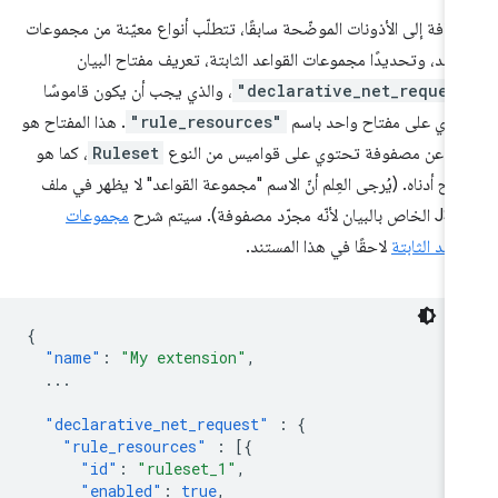
إضافة إلى الأذونات الموضّحة سابقًا، تتطلّب أنواع معيّنة من مجموعات
واعد، وتحديدًا مجموعات القواعد الثابتة، تعريف مفتاح البيان
"declarative_net_reques
، والذي يجب أن يكون قاموسًا
وي على مفتاح واحد باسم
"rule_resources"
. هذا المفتاح هو
رة عن مصفوفة تحتوي على قواميس من النوع
Ruleset
، كما هو
ّح أدناه. (يُرجى العِلم أنّ الاسم "مجموعة القواعد" لا يظهر في ملف
ن لأنّه مجرّد مصفوفة). سيتم شرح
مجموعات
واعد الثابتة
لاحقًا في هذا المستند.
{
"name"
:
"My extension"
,
...
"declarative_net_request"
:
{
"rule_resources"
:
[{
"id"
:
"ruleset_1"
,
"enabled"
:
true
,