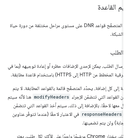
ييم القاعدة
يطبّق المتصفّح قواعد DNR على مستوى مراحل مختلفة من دورة حياة
 الشبكة.
ل الطلب
 إرسال الطلب، يمكن لإحدى الإضافات حظره أو إعادة توجيهه (بما في
ية المخطط من HTTP إلى HTTPS) باستخدام قاعدة مطابقة.
نسبة إلى كل إضافة، يحدّد المتصفّح قائمة بالقواعد المطابقة. لا يتم
ين القواعد التي تتضمّن الإجراء
modifyHeaders
هنا لأنّه سيتم
عامل معها لاحقًا. بالإضافة إلى ذلك، سيتم أخذ القواعد التي تتضمّن
ط
responseHeaders
في الاعتبار لاحقًا (عندما تتوفّر عناوين
ستجابة) ولن يتم تضمينها.
بعد ذلك، يختار Chrome مرشحًا واحدًا على الأكثر لكل طلب. يعثر