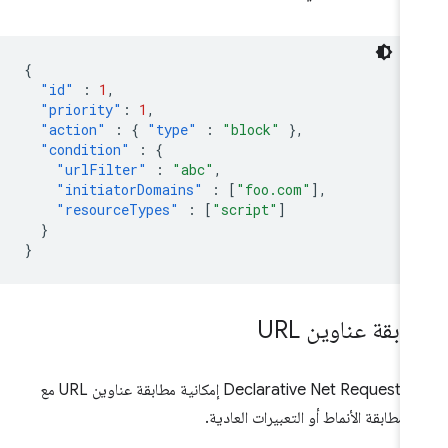
{
"id"
:
1
,
"priority"
:
1
,
"action"
:
{
"type"
:
"block"
},
"condition"
:
{
"urlFilter"
:
"abc"
,
"initiatorDomains"
:
[
"foo.com"
],
"resourceTypes"
:
[
"script"
]
}
}
ابقة عناوين URL
توفّر Declarative Net Request إمكانية مطابقة عناوين URL مع
ة مطابقة الأنماط أو التعبيرات العادية.