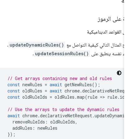
ثلة
ثلة على الرموز
يل القواعد الديناميكية
ّح المثال التالي كيفية التواصل مع
updateDynamicRules()
.
جراء نفسه ينطبق على
updateSessionRules()
.
// Get arrays containing new and old rules
const
newRules
=
await
getNewRules
();
const
oldRules
=
await
chrome
.
declarativeNetReque
const
oldRuleIds
=
oldRules
.
map
(
rule
=
>
rule
.
id
)
// Use the arrays to update the dynamic rules
await
chrome
.
declarativeNetRequest
.
updateDynamicR
removeRuleIds
:
oldRuleIds
,
addRules
:
newRules
});