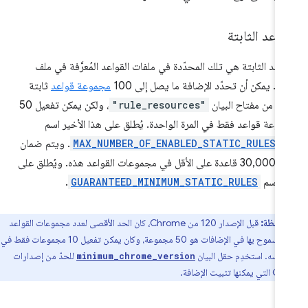
واعد الثابتة
واعد الثابتة هي تلك المحدّدة في ملفات القواعد المُعرَّفة في ملف
يان. يمكن أن تحدّد الإضافة ما يصل إلى 100
مجموعة قواعد
ثابتة
ء من مفتاح البيان
"rule_resources"
، ولكن يمكن تفعيل 50
وعة قواعد فقط في المرة الواحدة. يُطلق على هذا الأخير اسم
MAX_NUMBER_OF_ENABLED_STATIC_RULESE
. ويتم ضمان
توفّر 30,000 قاعدة على الأقل في مجموعات القواعد هذه. ويُطلق على
ك اسم
GUARANTEED_MINIMUM_STATIC_RULES
.
لاحظة:
قبل الإصدار 120 من Chrome، كان الحد الأقصى لعدد مجموعات القواعد
الثابتة المسموح بها في الإضافات هو 50 مجموعة، وكان يمكن تفعيل 10 مجموعات فقط في
نفسه. استخدِم حقل البيان
للحدّ من إصدارات
minimum_chrome_version
ثبيت الإضافة.