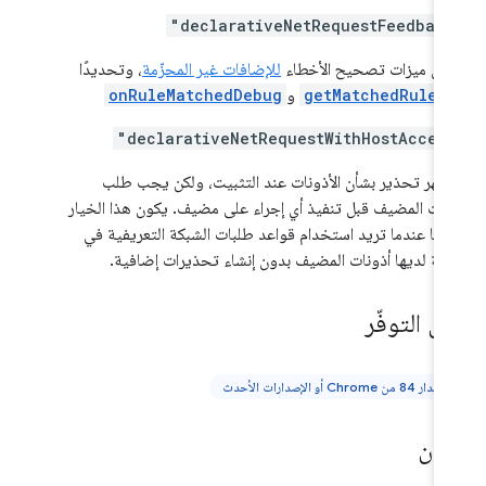
"declarativeNetRequestFeedbac
يل ميزات تصحيح الأخطاء
للإضافات غير المحزّمة
، وتحديدًا
getMatchedRules
و
onRuleMatchedDebug
"declarativeNetRequestWithHostAcces
يظهر تحذير بشأن الأذونات عند التثبيت، ولكن يجب طلب
نات المضيف قبل تنفيذ أي إجراء على مضيف. يكون هذا الخيار
سبًا عندما تريد استخدام قواعد طلبات الشبكة التعريفية في
فة لديها أذونات المضيف بدون إنشاء تحذيرات إضافية.
ى التوفّر
الإصدار 84 من Chrome أو الإصدارات الأحدث
بيان