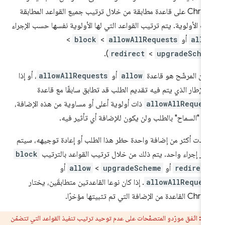
Chrome على قاعدة مطابقة من خلال ترتيب جميع القواعد المطابقة
 الأولوية. يتم ترتيب القواعد التي لها الأولوية نفسها حسب الإجراء
allo
أو
allowAllRequests
>
block
>
).
redirect
>
upgradeSche
 كان المرشّح هو قاعدة
allow
أو
allowAllRequests
، أو إذا
 الإطار الذي يتم فيه تقديم الطلب قد تطابق سابقًا مع قاعدة
allowAllReques
ذات أولوية أعلى أو مساوية من هذه الإضافة،
م "السماح" بالطلب ولن يكون للإضافة أي تأثير فيه.
 أرادت أكثر من إضافة واحدة حظر هذا الطلب أو إعادة توجيهه، سيتم
يار إجراء واحد. يتم ذلك من خلال ترتيب القواعد بالترتيب
block
redirect
أو
upgradeScheme
>
allow
أو
allowAllReques
. إذا كان نوعا القاعدتين متطابقَين، يختار
دة من الإضافة التي تم تثبيتها مؤخرًا.
بيه:
اتّفق مورّدو المتصفّحات على عدم توحيد ترتيب تنفيذ القواعد التي تتضمّن