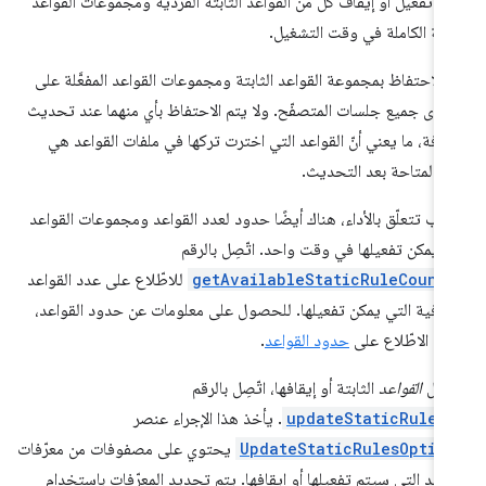
ن تفعيل أو إيقاف كلّ من القواعد الثابتة الفردية ومجموعات القواعد
ابتة الكاملة في وقت التشغيل.
 الاحتفاظ بمجموعة القواعد الثابتة ومجموعات القواعد المفعَّلة على
وى جميع جلسات المتصفّح. ولا يتم الاحتفاظ بأي منهما عند تحديث
ضافة، ما يعني أنّ القواعد التي اخترت تركها في ملفات القواعد هي
 المتاحة بعد التحديث.
باب تتعلّق بالأداء، هناك أيضًا حدود لعدد القواعد ومجموعات القواعد
ي يمكن تفعيلها في وقت واحد. اتّصِل بالرقم
getAvailableStaticRuleCount
للاطّلاع على عدد القواعد
ضافية التي يمكن تفعيلها. للحصول على معلومات عن حدود القواعد،
جى الاطّلاع على
حدود القواعد
.
فعيل
القواعد
الثابتة أو إيقافها، اتّصِل بالرقم
updateStaticRules
. يأخذ هذا الإجراء عنصر
UpdateStaticRulesOptio
يحتوي على مصفوفات من معرّفات
واعد التي سيتم تفعيلها أو إيقافها. يتم تحديد المعرّفات باستخدام