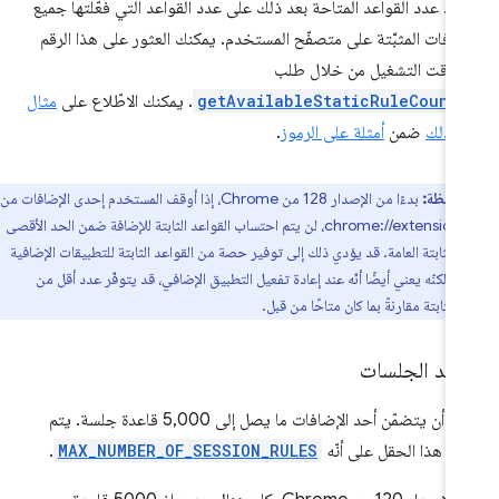
مد عدد القواعد المتاحة بعد ذلك على عدد القواعد التي فعّلتها جميع
ضافات المثبَّتة على متصفّح المستخدم. يمكنك العثور على هذا الرقم
 وقت التشغيل من خلال طلب
getAvailableStaticRuleCount
. يمكنك الاطّلاع على
مثال
ى ذلك
ضمن
أمثلة على الرموز
.
لاحظة:
بدءًا من الإصدار 128 من Chrome، إذا أوقف المستخدم إحدى الإضافات من
خلال chrome://extensions، لن يتم احتساب القواعد الثابتة للإضافة ضمن الحد الأقصى
د الثابتة العامة. قد يؤدي ذلك إلى توفير حصة من القواعد الثابتة للتطبيقات الإضافية
 ولكنّه يعني أيضًا أنّه عند إعادة تفعيل التطبيق الإضافي، قد يتوفّر عدد أقل من
 الثابتة مقارنةً بما كان متاحًا من قبل.
اعد الجلسات
يمكن أن يتضمّن أحد الإضافات ما يصل إلى 5,000 قاعدة جلسة. يتم
 هذا الحقل على أنّه
MAX_NUMBER_OF_SESSION_RULES
.