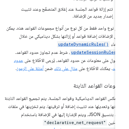
تتم إزالة قواعد الجلسة عند إغلاق المتصفّح وعند تثبيت
إصدار جديد من الإضافة.
فّر نوع واحد فقط من كل نوع من أنواع مجموعات القواعد هذه. يمكن
دى الإضافات إضافة قواعد أو إزالتها بشكل ديناميكي من خلال
تدعاء
updateDynamicRules()
updateSessionRules(
، شرط عدم تجاوز حدود القواعد.
صول على معلومات عن حدود القواعد، يُرجى الاطّلاع على
حدود
واعد
. يمكنك الاطّلاع على
مثال على ذلك
ضمن
أمثلة على الرموز
.
موعات القواعد الثابتة
 عكس القواعد الديناميكية وقواعد الجلسة، يتم تجميع القواعد الثابتة
بيتها وتعديلها عند تثبيت إضافة أو ترقيتها. يتم تخزينها في ملفات
قواعد بتنسيق JSON، ويتم الإشارة إليها في الإضافة باستخدام
فتاحَين
"declarative_net_request"