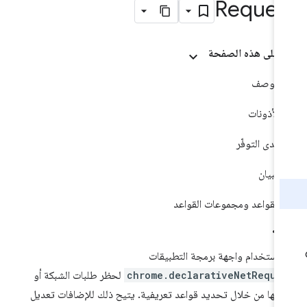
Reques
على هذه الصفحة
الوصف
الأذونات
مدى التوفّر
البيان
القواعد ومجموعات القواعد
 استخدام واجهة برمجة التطبيقات
chrome.declarativeNetReque
لحظر طلبات الشبكة أو
يلها من خلال تحديد قواعد تعريفية. يتيح ذلك للإضافات تعديل