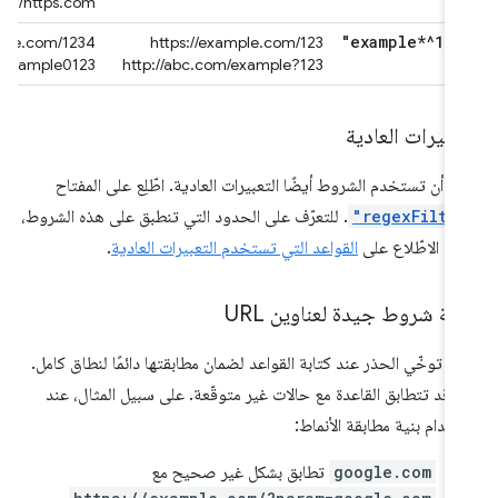
http://https.com
"example*^123
/example.com/1234
https://example.com/123
c.com/example0123
http://abc.com/example?123
تعبيرات العادية
ن أن تستخدم الشروط أيضًا التعبيرات العادية. اطّلِع على المفتاح
"regexFilte
. للتعرّف على الحدود التي تنطبق على هذه الشروط،
جى الاطّلاع على
القواعد التي تستخدم التعبيرات العادية
.
ابة شروط جيدة لعناوين URL
 توخّي الحذر عند كتابة القواعد لضمان مطابقتها دائمًا لنطاق كامل.
ا، قد تتطابق القاعدة مع حالات غير متوقّعة. على سبيل المثال، عند
خدام بنية مطابقة الأنماط:
google.com
تطابق بشكل غير صحيح مع