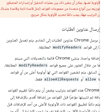
ء والأولوية نفسها. يمكن أن يتغير ذلك بين عمليات التشغيل أو إصدارات المتصفّح،
د توزيعه بين أنواع متعددة من مجموعات القواعد (مثل قاعدة ثابتة وقاعدة جلسة).
يكون الترتيب مهمًا، يجب دائمًا تحديد الأولوية بشكل صريح.
ل إرسال عناوين الطلبات
قبل أن يرسل Chrome عناوين الطلبات إلى الخادم، يتم تعديل العناوين
نادًا إلى قواعد
modifyHeaders
المطابقة.
ضمن إضافة واحدة، ينشئ Chrome قائمة بالتعديلات التي سيتم
اؤها من خلال العثور على جميع قواعد
modifyHeaders
المطابقة.
 في السابق، يتم تضمين القواعد التي لها أولوية أعلى من أي قواعد
ابقة
allow
أو
allowAllRequests
فقط.
يطبّق Chrome هذه القواعد بترتيب يضمن أن يتم دائمًا تقييم القواعد
إضافة تم تثبيتها مؤخرًا قبل القواعد من إضافة أقدم. بالإضافة إلى
، يتم دائمًا تطبيق القواعد ذات الأولوية الأعلى من أحد الإضافات قبل
واعد ذات الأولوية الأقل من الإضافة نفسها. تجدر الإشارة إلى أنّه حتى