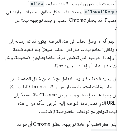
اعد أصبحت غير ضرورية بسبب قاعدة مطابقة
allow
أو
allowAllReques
(يحدث ذلك بشكل مطابق للخطوات الواردة في
"قبل الطلب")، قد يحظر Chrome الطلب أو يعيد توجيهه نيابةً عن
فة.
جى العِلم أنّه إذا وصل الطلب إلى هذه المرحلة، يكون قد تم إرساله إلى
ادم وتلقّى الخادم بيانات مثل نص الطلب. سيظلّ يتم تنفيذ قاعدة
ظر أو إعادة التوجيه التي تتضمّن شرطًا خاصًا بعناوين الاستجابة، ولكن
يمكنها حظر الطلب أو إعادة توجيهه فعليًا.
حال وجود قاعدة حظر، يتم التعامل مع ذلك من خلال الصفحة التي
أرسلت الطلب وتلقّت استجابة محظورة، ويوقف Chrome الطلب مبكرًا.
في حال وجود قاعدة إعادة توجيه، يرسل Chrome طلبًا جديدًا إلى
عنوان URL الذي تمت إعادة التوجيه إليه. يُرجى التأكّد من أنّ هذه
لوكيات تتوافق مع توقعات الخصوصية لإضافتك.
لم يتم حظر الطلب أو إعادة توجيهه، يطبِّق Chrome أي قواعد