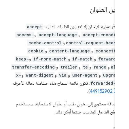
ديل العنوان
تتوفّر عملية الإلحاق إلا لعناوين الطلبات التالية:
accept
accept-encodin
و
accept-language
و
access-
control-request-heade
و
cache-control
connectio
و
content-language
و
cookie
forwarde
و
if-match
و
if-none-match
و
keep-
ali
و
range
و
te
و
trailer
و
transfer-encoding
upgrad
و
user-agent
و
via
و
want-digest
و
x-
forwarded-f
. تكون قائمة السماح هذه حسّاسة لحالة الأحرف
أ 449152902
).
 إضافة محتوى إلى عنوان طلب أو عنوان الاستجابة، سيستخدم
تصفّح الفاصل المناسب حيثما أمكن ذلك.