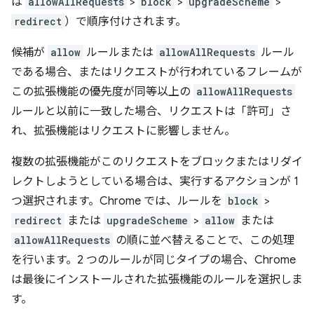
は
allowAllRequests
>
block
>
upgradeScheme
>
redirect
）で順序付けされます。
候補が
allow
ルールまたは
allowAllRequests
ルール
である場合、またはリクエストが行われているフレームが
この拡張機能の優先度が同等以上の
allowAllRequests
ルールと以前に一致した場合、リクエストは「許可」さ
れ、拡張機能はリクエストに影響しません。
複数の拡張機能がこのリクエストをブロックまたはリダイ
レクトしようとしている場合は、実行するアクションが 1
つ選択されます。Chrome では、ルールを
block
>
redirect
または
upgradeScheme
>
allow
または
allowAllRequests
の順に並べ替えることで、この処理
を行います。2 つのルールが同じタイプの場合、Chrome
は最後にインストールされた拡張機能のルールを選択しま
す。