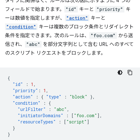
タイプに関係なく、ルールは次の図に示すように 4 つの
フィールドで始まります。
"id"
キーと
"priority"
キ
ーは数値を指定しますが、
"action"
キーと
"condition"
キーは複数のブロック条件とリダイレクト
条件を指定できます。次のルールは、
"foo.com"
から送
信され、
"abc"
を部分文字列として含む URL へのすべて
のスクリプト リクエストをブロックします。
{
"id"
:
1
,
"priority"
:
1
,
"action"
:
{
"type"
:
"block"
},
"condition"
:
{
"urlFilter"
:
"abc"
,
"initiatorDomains"
:
[
"foo.com"
],
"resourceTypes"
:
[
"script"
]
}
}