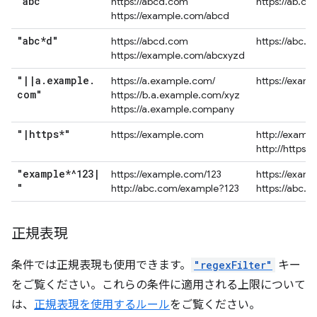
"abc"
https://abcd.com
https://ab.co
https://example.com/abcd
"abc*d"
https://abcd.com
https://abc.
https://example.com/abcxyzd
"
|
|
a
.
example
.
https://a.example.com/
https://exam
com"
https://b.a.example.com/xyz
https://a.example.company
"
|
https*"
https://example.com
http://examp
http://https.
"example*^123
|
https://example.com/123
https://exam
"
http://abc.com/example?123
https://abc.
正規表現
条件では正規表現も使用できます。
"regexFilter"
キー
をご覧ください。これらの条件に適用される上限について
は、
正規表現を使用するルール
をご覧ください。