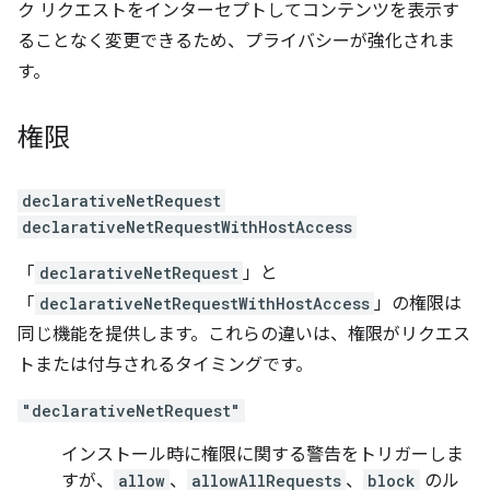
ク リクエストをインターセプトしてコンテンツを表示す
ることなく変更できるため、プライバシーが強化されま
す。
権限
declarativeNetRequest
declarativeNetRequestWithHostAccess
「
declarativeNetRequest
」と
「
declarativeNetRequestWithHostAccess
」の権限は
同じ機能を提供します。これらの違いは、権限がリクエス
トまたは付与されるタイミングです。
"declarativeNetRequest"
インストール時に権限に関する警告をトリガーしま
すが、
allow
、
allowAllRequests
、
block
のル