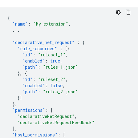
{
"name"
:
"My extension"
,
...
"declarative_net_request"
:
{
"rule_resources"
:
[{
"id"
:
"ruleset_1"
,
"enabled"
:
true
,
"path"
:
"rules_1.json"
},
{
"id"
:
"ruleset_2"
,
"enabled"
:
false
,
"path"
:
"rules_2.json"
}]
},
"permissions"
:
[
"declarativeNetRequest"
,
"declarativeNetRequestFeedback"
],
"host_permissions"
:
[