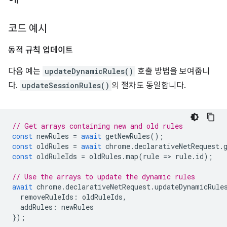
코드 예시
동적 규칙 업데이트
다음 예는
updateDynamicRules()
호출 방법을 보여줍니
다.
updateSessionRules()
의 절차도 동일합니다.
// Get arrays containing new and old rules
const
newRules
=
await
getNewRules
();
const
oldRules
=
await
chrome
.
declarativeNetRequest
.
const
oldRuleIds
=
oldRules
.
map
(
rule
=
>
rule
.
id
);
// Use the arrays to update the dynamic rules
await
chrome
.
declarativeNetRequest
.
updateDynamicRule
removeRuleIds
:
oldRuleIds
,
addRules
:
newRules
});