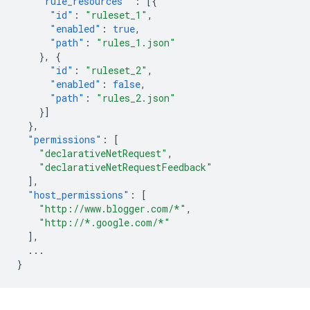
"rule_resources"
:
[{
"id"
:
"ruleset_1"
,
"enabled"
:
true
,
"path"
:
"rules_1.json"
},
{
"id"
:
"ruleset_2"
,
"enabled"
:
false
,
"path"
:
"rules_2.json"
}]
},
"permissions"
:
[
"declarativeNetRequest"
,
"declarativeNetRequestFeedback"
],
"host_permissions"
:
[
"http://www.blogger.com/*"
,
"http://*.google.com/*"
],
...
}