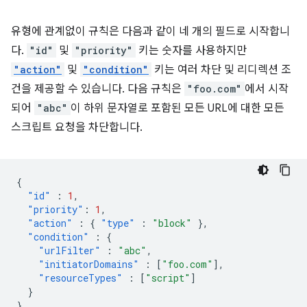
유형에 관계없이 규칙은 다음과 같이 네 개의 필드로 시작합니
다.
"id"
및
"priority"
키는 숫자를 사용하지만
"action"
및
"condition"
키는 여러 차단 및 리디렉션 조
건을 제공할 수 있습니다. 다음 규칙은
"foo.com"
에서 시작
되어
"abc"
이 하위 문자열로 포함된 모든 URL에 대한 모든
스크립트 요청을 차단합니다.
{
"id"
:
1
,
"priority"
:
1
,
"action"
:
{
"type"
:
"block"
},
"condition"
:
{
"urlFilter"
:
"abc"
,
"initiatorDomains"
:
[
"foo.com"
],
"resourceTypes"
:
[
"script"
]
}
}