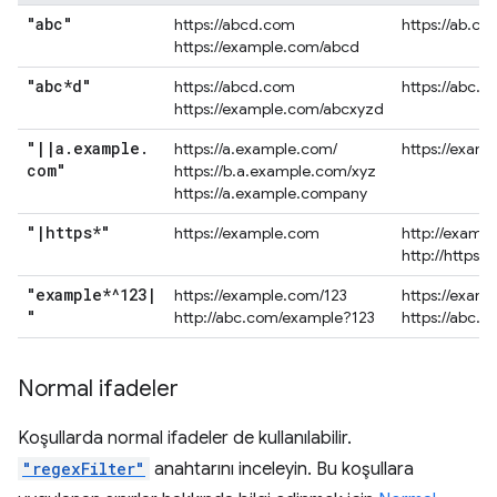
"abc"
https://abcd.com
https://ab.co
https://example.com/abcd
"abc*d"
https://abcd.com
https://abc.
https://example.com/abcxyzd
"
|
|
a
.
example
.
https://a.example.com/
https://exam
com"
https://b.a.example.com/xyz
https://a.example.company
"
|
https*"
https://example.com
http://examp
http://https.
"example*^123
|
https://example.com/123
https://exam
"
http://abc.com/example?123
https://abc.
Normal ifadeler
Koşullarda normal ifadeler de kullanılabilir.
"regexFilter"
anahtarını inceleyin. Bu koşullara