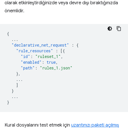
olarak etkinleştirdiğinizde veya devre dışı bıraktığınızda
önemlidir.
{
...
"declarative_net_request"
:
{
"rule_resources"
:
[{
"id"
:
"ruleset_1"
,
"enabled"
:
true
,
"path"
:
"rules_1.json"
},
...
]
}
...
}
Kural dosyalarını test etmek için
uzantınızı paketi açılmış