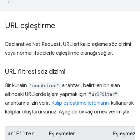
}
URL eşleştirme
Declarative Net Request, URL'leri kalıp eşleme söz dizimi
veya normal ifadelerle eşleştirme olanağı sağlar.
URL filtresi söz dizimi
Bir kuralın
"condition"
anahtarı, belirtilen bir alan
altındaki URL'lerde işlem yapmak için
"urlFilter"
anahtarına izin verir.
Kalıp eşleştirme jetonlarını
kullanarak
kalıplar oluşturursunuz. Aşağıda birkaç örnek verilmiştir.
url
Filter
Eşleşmeler
Eşleşmez