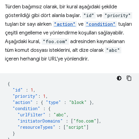
Türden bağımsız olarak, bir kural aşağıdaki şekilde
gösterildiği gibi dört alanla başlar.
"id"
ve
"priority"
tuşları bir sayı alırken
"action"
ve
"condition"
tuşları
çeşitli engelleme ve yönlendirme koşulları sağlayabilir.
Aşağıdaki kural,
"foo.com"
adresinden kaynaklanan
tüm komut dosyası isteklerini, alt dize olarak
"abc"
içeren herhangi bir URL'ye yönlendirir.
{
"id"
:
1
,
"priority"
:
1
,
"action"
:
{
"type"
:
"block"
},
"condition"
:
{
"urlFilter"
:
"abc"
,
"initiatorDomains"
:
[
"foo.com"
],
"resourceTypes"
:
[
"script"
]
}