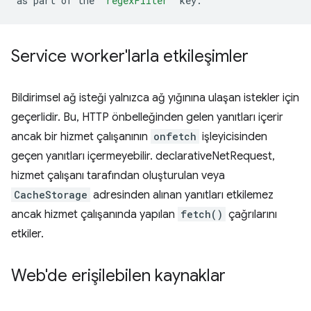
as
part
of
the
"regexFilter"
Service worker'larla etkileşimler
Bildirimsel ağ isteği yalnızca ağ yığınına ulaşan istekler için
geçerlidir. Bu, HTTP önbelleğinden gelen yanıtları içerir
ancak bir hizmet çalışanının
onfetch
işleyicisinden
geçen yanıtları içermeyebilir. declarativeNetRequest,
hizmet çalışanı tarafından oluşturulan veya
CacheStorage
adresinden alınan yanıtları etkilemez
ancak hizmet çalışanında yapılan
fetch()
çağrılarını
etkiler.
Web'de erişilebilen kaynaklar