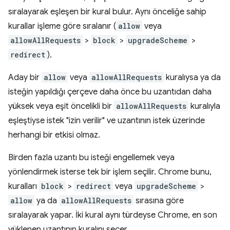
sıralayarak eşleşen bir kural bulur. Aynı önceliğe sahip
kurallar işleme göre sıralanır (
allow
veya
allowAllRequests
>
block
>
upgradeScheme
>
redirect
).
Aday bir
allow
veya
allowAllRequests
kuralıysa ya da
isteğin yapıldığı çerçeve daha önce bu uzantıdan daha
yüksek veya eşit öncelikli bir
allowAllRequests
kuralıyla
eşleştiyse istek "izin verilir" ve uzantının istek üzerinde
herhangi bir etkisi olmaz.
Birden fazla uzantı bu isteği engellemek veya
yönlendirmek isterse tek bir işlem seçilir. Chrome bunu,
kuralları
block
>
redirect
veya
upgradeScheme
>
allow
ya da
allowAllRequests
sırasına göre
sıralayarak yapar. İki kural aynı türdeyse Chrome, en son
yüklenen uzantının kuralını seçer.