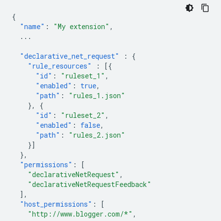
{
"name"
:
"My extension"
,
...
"declarative_net_request"
:
{
"rule_resources"
:
[{
"id"
:
"ruleset_1"
,
"enabled"
:
true
,
"path"
:
"rules_1.json"
},
{
"id"
:
"ruleset_2"
,
"enabled"
:
false
,
"path"
:
"rules_2.json"
}]
},
"permissions"
:
[
"declarativeNetRequest"
,
"declarativeNetRequestFeedback"
],
"host_permissions"
:
[
"http://www.blogger.com/*"
,