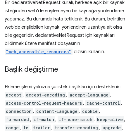
Bir declarativeNetRequest kuralı, herkese açık bir kaynak
isteğinden web'de erişilemeyen bir kaynağa yönlendirme
yapamaz. Bu durumda hata tetiklenir. Bu durum, belirtilen
web'de erişilebilen kaynak, yönlendiren uzantıya ait olsa
bile geçerlidir. declarativeNetRequest için kaynakları
bildirmek üzere manifest dosyasının
"web_accessible_resources"
dizisini kullanın.
Başlık değiştirme
Ekleme işlemi yalnızca şu istek başlıkları için desteklenir:
accept
,
accept-encoding
,
accept-language
,
access-control-request-headers
,
cache-control
,
connection
,
content-language
,
cookie
,
forwarded
,
if-match
,
if-none-match
,
keep-alive
,
range
,
te
,
trailer
,
transfer-encoding
,
upgrade
,