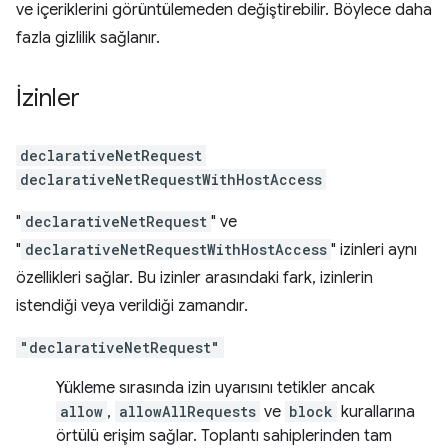
ve içeriklerini görüntülemeden değiştirebilir. Böylece daha
fazla gizlilik sağlanır.
İzinler
declarativeNetRequest
declarativeNetRequestWithHostAccess
"
declarativeNetRequest
" ve
"
declarativeNetRequestWithHostAccess
" izinleri aynı
özellikleri sağlar. Bu izinler arasındaki fark, izinlerin
istendiği veya verildiği zamandır.
"declarativeNetRequest"
Yükleme sırasında izin uyarısını tetikler ancak
allow
,
allowAllRequests
ve
block
kurallarına
örtülü erişim sağlar. Toplantı sahiplerinden tam