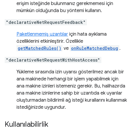
erişim isteğinde bulunmanız gerekmemesi için
mümkün olduğunda bu yöntemi kullanın.
"declarativeNetRequestFeedback"
Paketlenmemiş uzantılar
için hata ayıklama
özelliklerini etkinleştirir. Özellikle
getMatchedRules()
ve
onRuleMatchedDebug
.
"declarativeNetRequestWithHostAccess"
Yükleme sırasında izin uyarısı gösterilmez ancak bir
ana makinede herhangi bir işlem yapabilmek için
ana makine izinleri istemeniz gerekir. Bu, halihazırda
ana makine izinlerine sahip bir uzantıda ek uyarılar
oluşturmadan bildirimli ağ isteği kurallarını kullanmak
istediğinizde uygundur.
Kullanılabilirlik