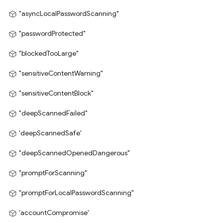
"asyncLocalPasswordScanning"
"passwordProtected"
"blockedTooLarge"
"sensitiveContentWarning"
"sensitiveContentBlock"
"deepScannedFailed"
'deepScannedSafe'
"deepScannedOpenedDangerous"
"promptForScanning"
"promptForLocalPasswordScanning"
'accountCompromise'