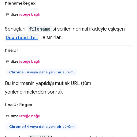
filenameRegex
dize
isteğe bağlı
Sonuçları,
filename
'si verilen normal ifadeyle eşleşen
DownloadItem
ile sınırlar.
finalUrl
dize
isteğe bağlı
Chrome 54 veya daha yeni bir sürüm
Bu indirmenin yapıldığı mutlak URL (tüm
yönlendirmelerden sonra).
finalUrlRegex
dize
isteğe bağlı
Chrome 54 veya daha yeni bir sürüm