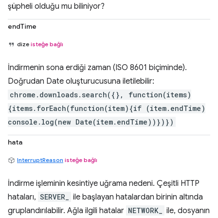
şüpheli olduğu mu biliniyor?
endTime
dize
isteğe bağlı
İndirmenin sona erdiği zaman (ISO 8601 biçiminde).
Doğrudan Date oluşturucusuna iletilebilir:
chrome.downloads.search({}, function(items)
{items.forEach(function(item){if (item.endTime)
console.log(new Date(item.endTime))})})
hata
InterruptReason
isteğe bağlı
İndirme işleminin kesintiye uğrama nedeni. Çeşitli HTTP
hataları,
SERVER_
ile başlayan hatalardan birinin altında
gruplandırılabilir. Ağla ilgili hatalar
NETWORK_
ile, dosyanın