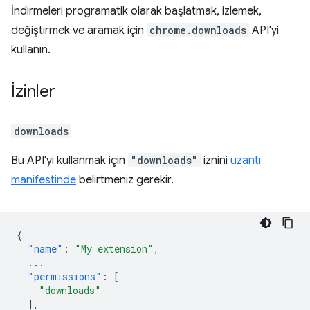
İndirmeleri programatik olarak başlatmak, izlemek,
değiştirmek ve aramak için
chrome.downloads
API'yi
kullanın.
İzinler
downloads
Bu API'yi kullanmak için
"downloads"
iznini
uzantı
manifestinde
belirtmeniz gerekir.
{
"name"
:
"My extension"
,
...
"permissions"
:
[
"downloads"
],