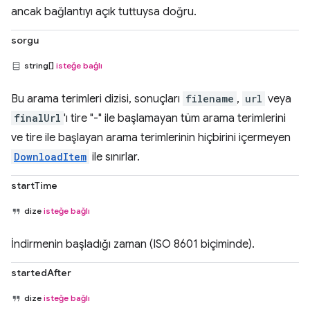
ancak bağlantıyı açık tuttuysa doğru.
sorgu
string[]
isteğe bağlı
Bu arama terimleri dizisi, sonuçları
filename
,
url
veya
finalUrl
'ı tire "-" ile başlamayan tüm arama terimlerini
ve tire ile başlayan arama terimlerinin hiçbirini içermeyen
DownloadItem
ile sınırlar.
startTime
dize
isteğe bağlı
İndirmenin başladığı zaman (ISO 8601 biçiminde).
startedAfter
dize
isteğe bağlı