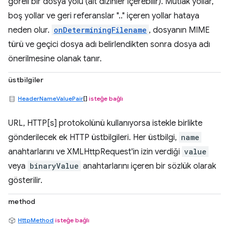
göreli bir dosya yolu (alt dizinler içerebilir). Mutlak yollar,
boş yollar ve geri referanslar ".." içeren yollar hataya
neden olur.
onDeterminingFilename
, dosyanın MIME
türü ve geçici dosya adı belirlendikten sonra dosya adı
önerilmesine olanak tanır.
üstbilgiler
HeaderNameValuePair
[]
isteğe bağlı
URL, HTTP[s] protokolünü kullanıyorsa istekle birlikte
gönderilecek ek HTTP üstbilgileri. Her üstbilgi,
name
anahtarlarını ve XMLHttpRequest'in izin verdiği
value
veya
binaryValue
anahtarlarını içeren bir sözlük olarak
gösterilir.
method
HttpMethod
isteğe bağlı