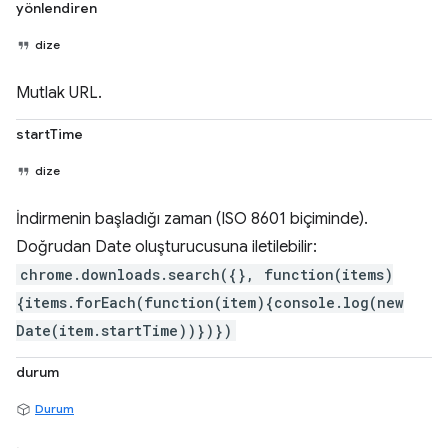
yönlendiren
dize
Mutlak URL.
startTime
dize
İndirmenin başladığı zaman (ISO 8601 biçiminde).
Doğrudan Date oluşturucusuna iletilebilir:
chrome.downloads.search({}, function(items)
{items.forEach(function(item){console.log(new
Date(item.startTime))})})
durum
Durum