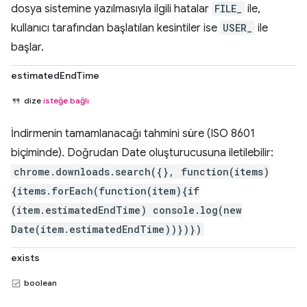
dosya sistemine yazılmasıyla ilgili hatalar
FILE_
ile,
kullanıcı tarafından başlatılan kesintiler ise
USER_
ile
başlar.
estimatedEndTime
dize
isteğe bağlı
İndirmenin tamamlanacağı tahmini süre (ISO 8601
biçiminde). Doğrudan Date oluşturucusuna iletilebilir:
chrome.downloads.search({}, function(items)
{items.forEach(function(item){if
(item.estimatedEndTime) console.log(new
Date(item.estimatedEndTime))})})
exists
boolean