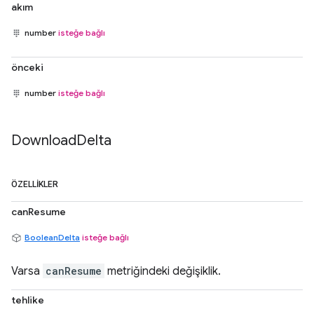
akım
number
isteğe bağlı
önceki
number
isteğe bağlı
Download
Delta
ÖZELLIKLER
canResume
BooleanDelta
isteğe bağlı
Varsa
canResume
metriğindeki değişiklik.
tehlike