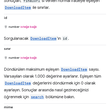
Sonuçları,
finalUrl
'si verilen normal ifadeyle eşleşen
DownloadItem
ile sınırlar.
id
number
isteğe bağlı
Sorgulanacak
DownloadItem
'ın
id
.
sınır
number
isteğe bağlı
Döndürülen maksimum eşleşen
DownloadItem
sayısı.
Varsayılan olarak 1.000 değerine ayarlanır. Eşleşen tüm
DownloadItem
değerlerini döndürmek için 0 olarak
ayarlayın. Sonuçlar arasında nasıl gezineceğinizi
öğrenmek için
search
bölümüne bakın.
mime