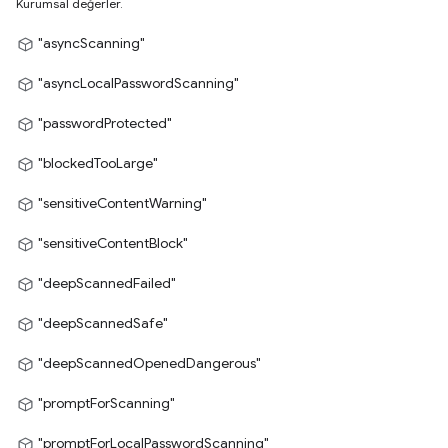
Kurumsal değerler.
"asyncScanning"
"asyncLocalPasswordScanning"
"passwordProtected"
"blockedTooLarge"
"sensitiveContentWarning"
"sensitiveContentBlock"
"deepScannedFailed"
"deepScannedSafe"
"deepScannedOpenedDangerous"
"promptForScanning"
"promptForLocalPasswordScanning"