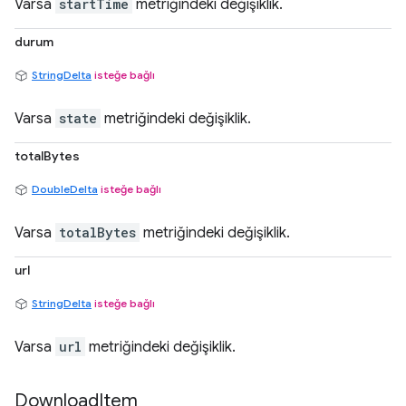
Varsa
startTime
metriğindeki değişiklik.
durum
StringDelta
isteğe bağlı
Varsa
state
metriğindeki değişiklik.
totalBytes
DoubleDelta
isteğe bağlı
Varsa
totalBytes
metriğindeki değişiklik.
url
StringDelta
isteğe bağlı
Varsa
url
metriğindeki değişiklik.
Download
Item