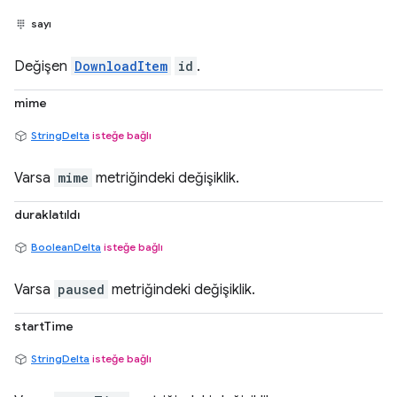
sayı
Değişen
DownloadItem
id
.
mime
StringDelta
isteğe bağlı
Varsa
mime
metriğindeki değişiklik.
duraklatıldı
BooleanDelta
isteğe bağlı
Varsa
paused
metriğindeki değişiklik.
startTime
StringDelta
isteğe bağlı