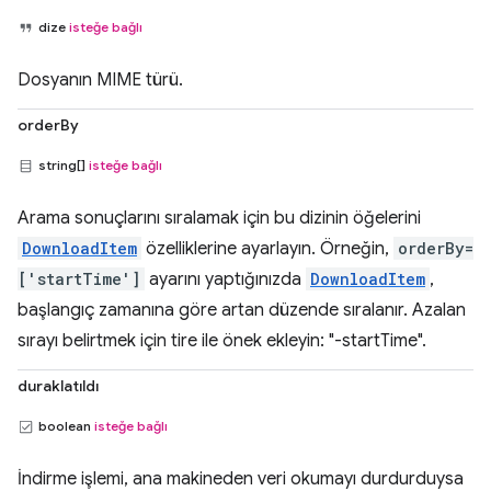
dize
isteğe bağlı
Dosyanın MIME türü.
orderBy
string[]
isteğe bağlı
Arama sonuçlarını sıralamak için bu dizinin öğelerini
DownloadItem
özelliklerine ayarlayın. Örneğin,
orderBy=
['startTime']
ayarını yaptığınızda
DownloadItem
,
başlangıç zamanına göre artan düzende sıralanır. Azalan
sırayı belirtmek için tire ile önek ekleyin: "-startTime".
duraklatıldı
boolean
isteğe bağlı
İndirme işlemi, ana makineden veri okumayı durdurduysa