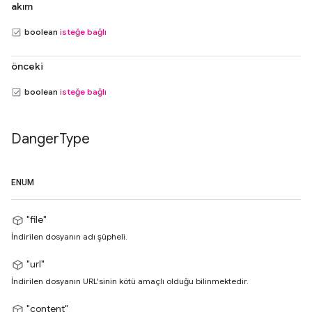
akım
boolean
isteğe bağlı
önceki
boolean
isteğe bağlı
Danger
Type
ENUM
"file"
İndirilen dosyanın adı şüpheli.
"url"
İndirilen dosyanın URL'sinin kötü amaçlı olduğu bilinmektedir.
"content"