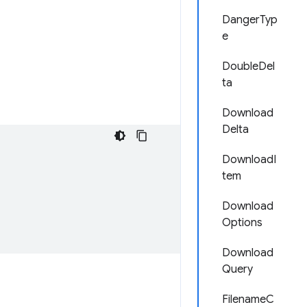
DangerTyp
e
DoubleDel
ta
Download
Delta
DownloadI
tem
Download
Options
Download
Query
FilenameC