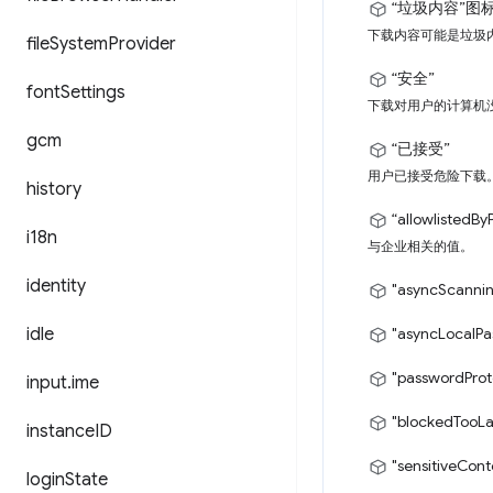
“垃圾内容”
图
下载内容可能是垃圾
file
System
Provider
“安全”
font
Settings
下载对用户的计算机
gcm
“已接受”
用户已接受危险下载
history
“allowlistedBy
i18n
与企业相关的值。
identity
"asyncScanni
idle
"asyncLocalP
"passwordProt
input
.
ime
"blockedTooLa
instance
ID
"sensitiveCon
login
State