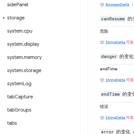
side
Panel
BooleanDelta
（
storage
canResume
的
system
.
cpu
危险
StringDelta
可选
system
.
display
danger
的变化
system
.
memory
endTime
system
.
storage
StringDelta
可选
system
Log
endTime
的变
tab
Capture
错误
tab
Groups
StringDelta
可选
tabs
error
的变化