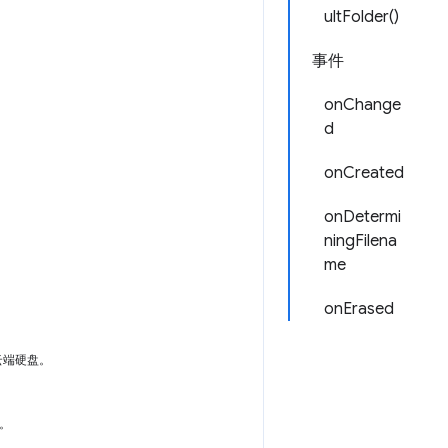
ultFolder()
事件
onChange
d
onCreated
onDetermi
ningFilena
me
onErased
云端硬盘。
e。