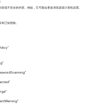
标
内容或不安全的内容。例如，它可能会更改浏览器或计算机设置。
没有已知危险。
。
Policy”
ng"
asswordScanning"
ected"
rge"
tentWarning"