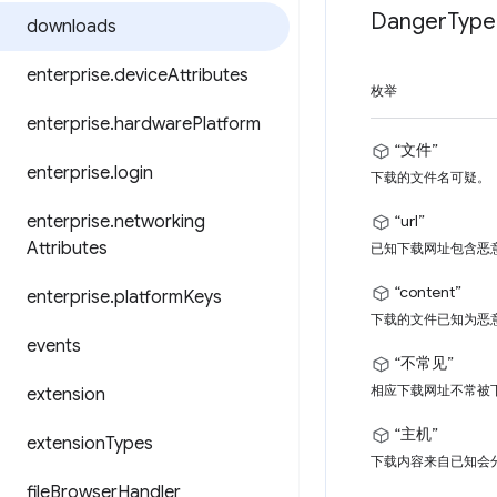
Danger
Type
downloads
enterprise
.
device
Attributes
枚举
enterprise
.
hardware
Platform
“文件”
enterprise
.
login
下载的文件名可疑。
enterprise
.
networking
“url”
Attributes
已知下载网址包含恶
“content”
enterprise
.
platform
Keys
下载的文件已知为恶
events
“不常见”
相应下载网址不常被
extension
“主机”
extension
Types
下载内容来自已知会
file
Browser
Handler