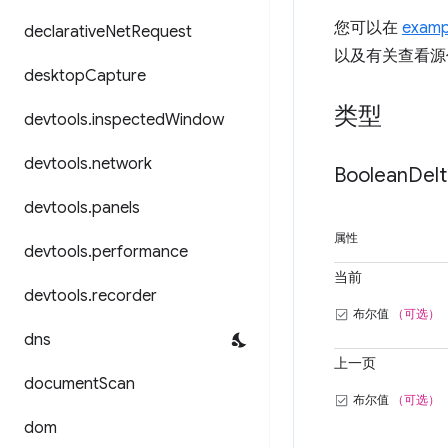
您可以在
examp
declarative
Net
Request
以及有关查看源
desktop
Capture
类型
devtools
.
inspected
Window
devtools
.
network
Boolean
Delt
devtools
.
panels
属性
devtools
.
performance
当前
devtools
.
recorder
布尔值
（可选）
dns
上一页
document
Scan
布尔值
（可选）
dom