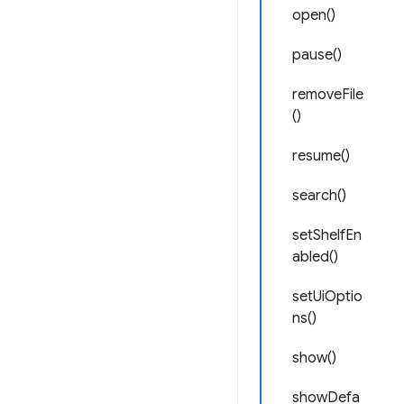
open()
pause()
removeFile
()
resume()
search()
setShelfEn
abled()
setUiOptio
ns()
show()
showDefa