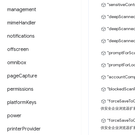
"sensitiveCont
management
"deepScanned
mime
Handler
"deepScanned
notifications
"deepScanne
offscreen
"promptForSc
omnibox
"promptForLo
page
Capture
"accountComp
permissions
"blockedScanF
“forceSaveTo
platform
Keys
供安全企业浏览器扩展
power
“forceSaveTo
供安全企业浏览器扩展
printer
Provider