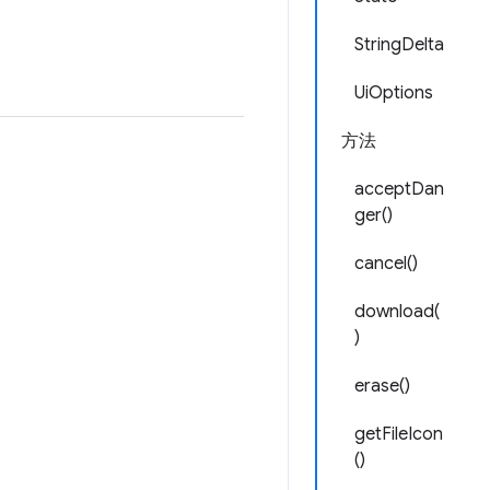
StringDelta
UiOptions
方法
acceptDan
ger()
cancel()
download(
)
erase()
getFileIcon
()