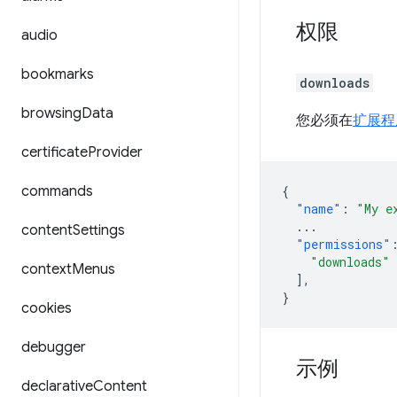
权限
audio
bookmarks
downloads
browsing
Data
您必须在
扩展程
certificate
Provider
commands
{
"name"
:
"My e
...
content
Settings
"permissions"
"downloads"
context
Menus
],
}
cookies
debugger
示例
declarative
Content