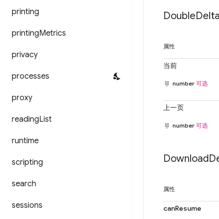
printing
Double
Delt
printing
Metrics
属性
privacy
当前
processes
number
可选
proxy
上一页
reading
List
number
可选
runtime
Download
De
scripting
search
属性
sessions
canResume