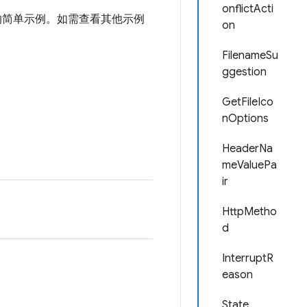
onflictActi
 的简单示例。如需查看其他示例
on
FilenameSu
ggestion
GetFileIco
nOptions
HeaderNa
meValuePa
ir
HttpMetho
d
InterruptR
eason
State