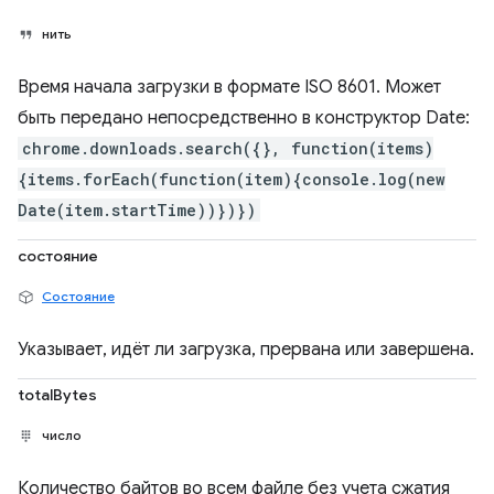
нить
Время начала загрузки в формате ISO 8601. Может
быть передано непосредственно в конструктор Date:
chrome.downloads.search({}, function(items)
{items.forEach(function(item){console.log(new
Date(item.startTime))})})
состояние
Состояние
Указывает, идёт ли загрузка, прервана или завершена.
totalBytes
число
Количество байтов во всем файле без учета сжатия