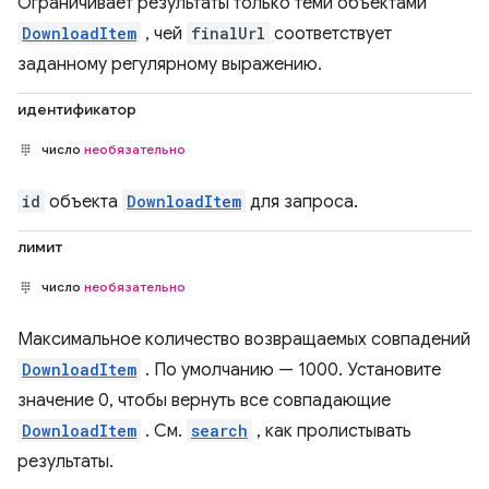
Ограничивает результаты только теми объектами
DownloadItem
, чей
finalUrl
соответствует
заданному регулярному выражению.
идентификатор
число
необязательно
id
объекта
DownloadItem
для запроса.
лимит
число
необязательно
Максимальное количество возвращаемых совпадений
DownloadItem
. По умолчанию — 1000. Установите
значение 0, чтобы вернуть все совпадающие
DownloadItem
. См.
search
, как пролистывать
результаты.