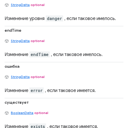
StringDelta
optional
Изменение уровня
danger
, если таковое имелось.
endTime
StringDelta
optional
Изменение
endTime
, если таковое имелось.
ошибка
StringDelta
optional
Изменение
error
, если таковое имеется.
существует
BooleanDelta
optional
Изменение
exists
, если таковое имеется.