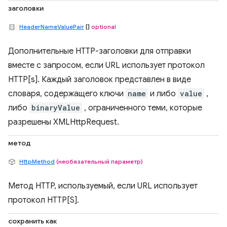
заголовки
HeaderNameValuePair
[]
optional
Дополнительные HTTP-заголовки для отправки
вместе с запросом, если URL использует протокол
HTTP[s]. Каждый заголовок представлен в виде
словаря, содержащего ключи
name
и либо
value
,
либо
binaryValue
, ограниченного теми, которые
разрешены XMLHttpRequest.
метод
HttpMethod
(необязательный параметр)
Метод HTTP, используемый, если URL использует
протокол HTTP[S].
сохранить как