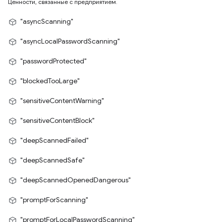
Ценности, связанные с предприятием.
"asyncScanning"
"asyncLocalPasswordScanning"
"passwordProtected"
"blockedTooLarge"
"sensitiveContentWarning"
"sensitiveContentBlock"
"deepScannedFailed"
"deepScannedSafe"
"deepScannedOpenedDangerous"
"promptForScanning"
"promptForLocalPasswordScanning"