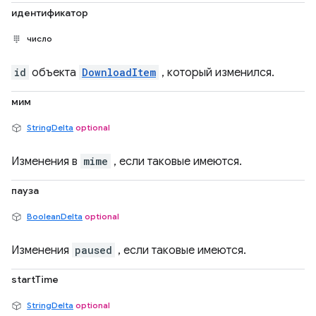
идентификатор
число
id
объекта
DownloadItem
, который изменился.
мим
StringDelta
optional
Изменения в
mime
, если таковые имеются.
пауза
BooleanDelta
optional
Изменения
paused
, если таковые имеются.
startTime
StringDelta
optional