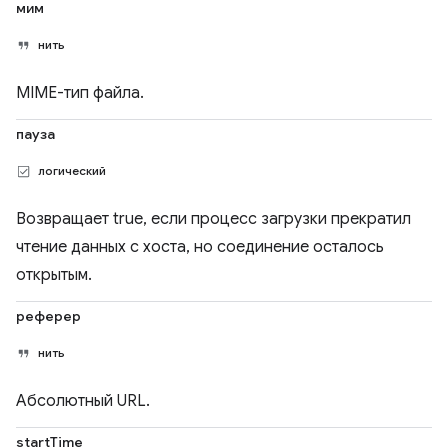
мим
нить
MIME-тип файла.
пауза
логический
Возвращает true, если процесс загрузки прекратил
чтение данных с хоста, но соединение осталось
открытым.
реферер
нить
Абсолютный URL.
startTime