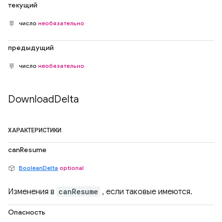
текущий
число
необязательно
предыдущий
число
необязательно
Download
Delta
ХАРАКТЕРИСТИКИ
canResume
BooleanDelta
optional
Изменения в
canResume
, если таковые имеются.
Опасность