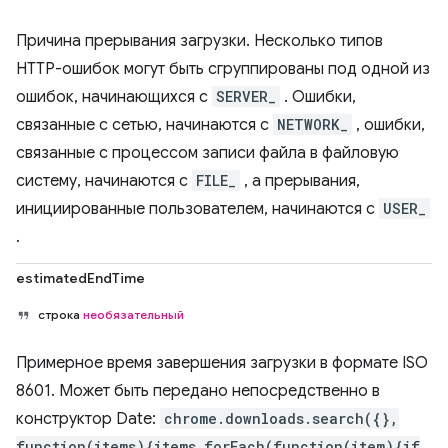
Причина прерывания загрузки. Несколько типов
HTTP-ошибок могут быть сгруппированы под одной из
ошибок, начинающихся с
SERVER_
. Ошибки,
связанные с сетью, начинаются с
NETWORK_
, ошибки,
связанные с процессом записи файла в файловую
систему, начинаются с
FILE_
, а прерывания,
инициированные пользователем, начинаются с
USER_
.
estimatedEndTime
строка
необязательный
Примерное время завершения загрузки в формате ISO
8601. Может быть передано непосредственно в
конструктор Date:
chrome.downloads.search({},
function(items){items.forEach(function(item){if