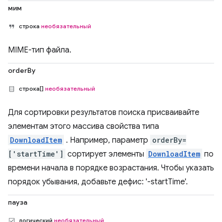
мим
строка
необязательный
MIME-тип файла.
orderBy
строка[]
необязательный
Для сортировки результатов поиска присваивайте
элементам этого массива свойства типа
DownloadItem
. Например, параметр
orderBy=
['startTime']
сортирует элементы
DownloadItem
по
времени начала в порядке возрастания. Чтобы указать
порядок убывания, добавьте дефис: '-startTime'.
пауза
логический
необязательный