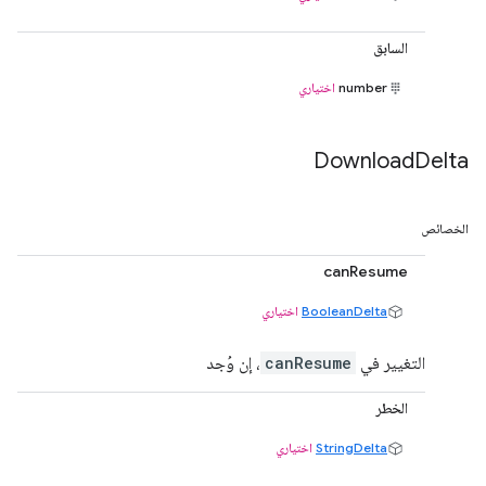
السابق
number
اختياري
Download
Delta
الخصائص
canResume
BooleanDelta
اختياري
التغيير في
canResume
، إن وُجد
الخطر
StringDelta
اختياري