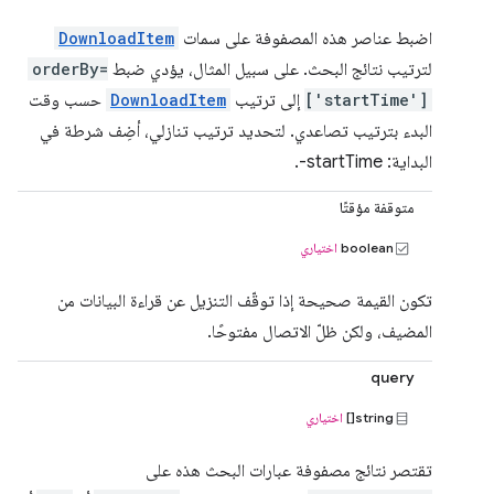
اضبط عناصر هذه المصفوفة على سمات
DownloadItem
لترتيب نتائج البحث. على سبيل المثال، يؤدي ضبط
orderBy=
['startTime']
إلى ترتيب
DownloadItem
حسب وقت
البدء بترتيب تصاعدي. لتحديد ترتيب تنازلي، أضِف شرطة في
البداية: ‎-startTime.
متوقفة مؤقتًا
boolean
اختياري
تكون القيمة صحيحة إذا توقّف التنزيل عن قراءة البيانات من
المضيف، ولكن ظلّ الاتصال مفتوحًا.
query
string[]
اختياري
تقتصر نتائج مصفوفة عبارات البحث هذه على