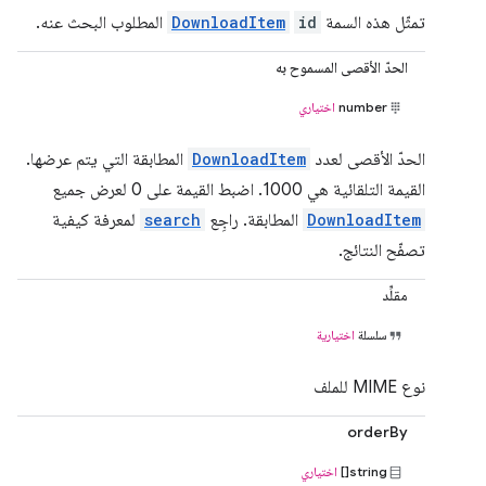
تمثّل هذه السمة
id
DownloadItem
المطلوب البحث عنه.
الحدّ الأقصى المسموح به
number
اختياري
الحدّ الأقصى لعدد
DownloadItem
المطابقة التي يتم عرضها.
القيمة التلقائية هي 1000. اضبط القيمة على 0 لعرض جميع
DownloadItem
المطابقة. راجِع
search
لمعرفة كيفية
تصفّح النتائج.
مقلِّد
سلسلة
اختيارية
نوع MIME للملف
orderBy
string[]
اختياري