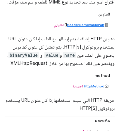
اقتراح اسم ملف بعد تحديد نوع MIME للملف واسم ملف مؤقت.
العناوين
HeaderNameValuePair
[]
اختياري
عناوين HTTP إضافية يتم إرسالها مع الطلب إذا كان عنوان URL
يستخدم بروتوكول HTTP[s]. يتم تمثيل كل عنوان كقاموس
يحتوي على المفتاحين
name
و
value
أو
binaryValue
،
ويقتصر على تلك المسموح بها من خلال XMLHttpRequest.
method
HttpMethod
اختيارية
طريقة HTTP التي سيتم استخدامها إذا كان عنوان URL يستخدم
بروتوكول HTTP[S].
saveAs