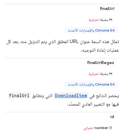
finalUrl
سلسلة
اختيارية
Chrome 54 والإصدارات الأحدث
تمثّل هذه السمة عنوان URL المطلق الذي يتم التنزيل منه، بعد كل
عمليات إعادة التوجيه.
finalUrlRegex
سلسلة
اختيارية
Chrome 54 والإصدارات الأحدث
يحصر النتائج في
DownloadItem
التي يتطابق
finalUrl
فيها مع التعبير العادي المحدّد.
id
number
اختياري