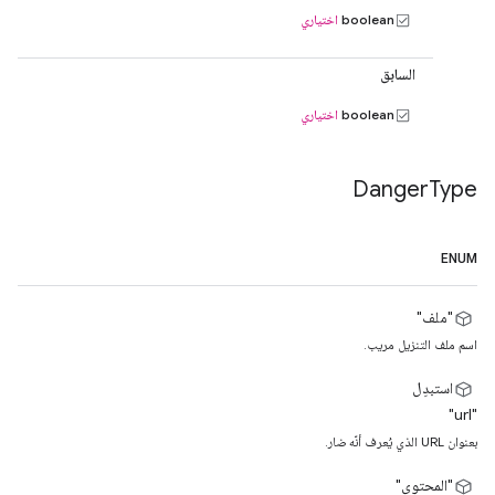
boolean
اختياري
السابق
boolean
اختياري
Danger
Type
ENUM
"ملف"
اسم ملف التنزيل مريب.
استبدِل
"url"
بعنوان URL الذي يُعرف أنّه ضار.
"المحتوى"