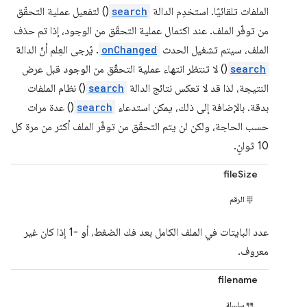
الملفات تلقائيًا. استخدِم الدالة
search
() لتفعيل عملية التحقّق
من توفّر الملف. عند اكتمال عملية التحقّق من الوجود، إذا تم حذف
الملف، سيتم تشغيل الحدث
onChanged
. يُرجى العِلم أنّ الدالة
search
() لا تنتظر انتهاء عملية التحقّق من الوجود قبل عرض
النتيجة، لذا قد لا تعكس نتائج الدالة
search
() نظام الملفات
بدقة. بالإضافة إلى ذلك، يمكن استدعاء
search
() عدة مرات
حسب الحاجة، ولكن لن يتم التحقّق من توفّر الملف أكثر من مرة كل
10 ثوانٍ.
fileSize
الرقم
عدد البايتات في الملف الكامل بعد فك الضغط، أو -1 إذا كان غير
معروف.
filename
سلسلة