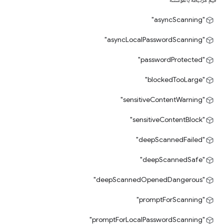
"asyncScanning"
"asyncLocalPasswordScanning"
"passwordProtected"
"blockedTooLarge"
"sensitiveContentWarning"
"sensitiveContentBlock"
"deepScannedFailed"
"deepScannedSafe"
"deepScannedOpenedDangerous"
"promptForScanning"
"promptForLocalPasswordScanning"