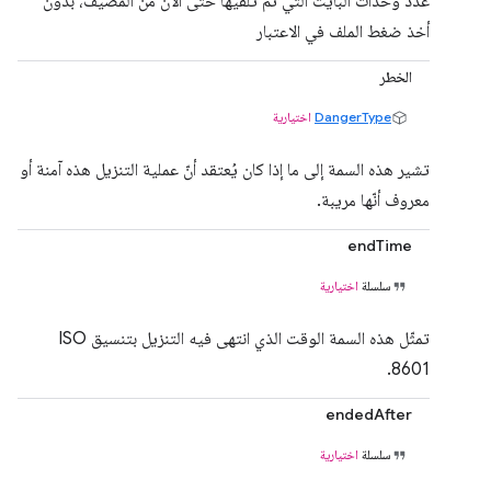
عدد وحدات البايت التي تم تلقّيها حتى الآن من المضيف، بدون
أخذ ضغط الملف في الاعتبار
الخطر
DangerType
اختيارية
تشير هذه السمة إلى ما إذا كان يُعتقد أنّ عملية التنزيل هذه آمنة أو
معروف أنّها مريبة.
endTime
سلسلة
اختيارية
تمثّل هذه السمة الوقت الذي انتهى فيه التنزيل بتنسيق ISO
8601.
endedAfter
سلسلة
اختيارية