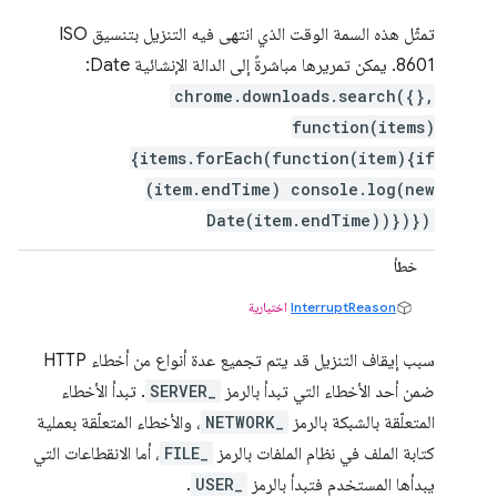
تمثّل هذه السمة الوقت الذي انتهى فيه التنزيل بتنسيق ISO
8601. يمكن تمريرها مباشرةً إلى الدالة الإنشائية Date:
chrome.downloads.search({},
function(items)
{items.forEach(function(item){if
(item.endTime) console.log(new
Date(item.endTime))})})
خطأ
InterruptReason
اختيارية
سبب إيقاف التنزيل قد يتم تجميع عدة أنواع من أخطاء HTTP
ضمن أحد الأخطاء التي تبدأ بالرمز
SERVER_
. تبدأ الأخطاء
المتعلّقة بالشبكة بالرمز
NETWORK_
، والأخطاء المتعلّقة بعملية
كتابة الملف في نظام الملفات بالرمز
FILE_
، أما الانقطاعات التي
يبدأها المستخدم فتبدأ بالرمز
USER_
.