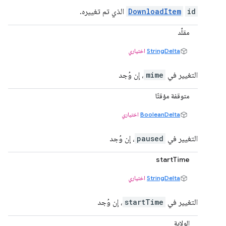
id
DownloadItem
الذي تم تغييره.
مقلِّد
StringDelta
اختياري
التغيير في
mime
، إن وُجد
متوقفة مؤقتًا
BooleanDelta
اختياري
التغيير في
paused
، إن وُجد
startTime
StringDelta
اختياري
التغيير في
startTime
، إن وُجد
الولاية