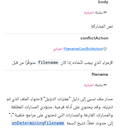
body
سلسلة
اختيارية
نص المشاركة
conflictAction
FilenameConflictAction
اختياري
الإجراء الذي يجب اتّخاذه إذا كان
filename
متوفّرًا من قبل
filename
سلسلة
اختيارية
مسار ملف نسبي إلى دليل "عمليات التنزيل" لاحتواء الملف الذي تم
تنزيله، وقد يحتوي على أدلة فرعية. ستؤدي المسارات المطلقة
والمسارات الفارغة والمسارات التي تحتوي على مراجع خلفية ".."
إلى حدوث خطأ. تتيح السمة
onDeterminingFilename