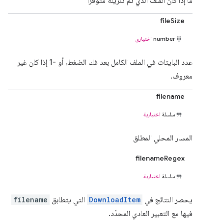
ما إذا كان الملف الذي تم تنزيله متوفّرًا
fileSize
number
اختياري
عدد البايتات في الملف الكامل بعد فك الضغط، أو -1 إذا كان غير
معروف.
filename
سلسلة
اختيارية
المسار المحلي المطلق
filenameRegex
سلسلة
اختيارية
يحصر النتائج في
DownloadItem
التي يتطابق
filename
فيها مع التعبير العادي المحدّد.