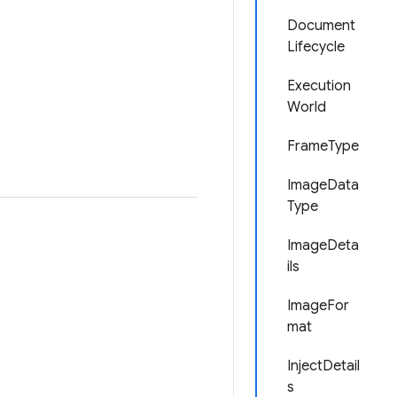
Document
Lifecycle
Execution
World
FrameType
ImageData
Type
ImageDeta
ils
ImageFor
mat
InjectDetail
s