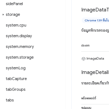
side
Panel
Image
Data
T
storage
Chrome 139 ขึ้นไ
system
.
cpu
ข้อมูลพิกเซลของ
system
.
display
ประเภท
system
.
memory
system
.
storage
ImageData
system
Log
Image
Detail
tab
Capture
รายละเอียดเกี่ยว
tab
Groups
พร็อพเพอร์ตี้
tabs
รูปแบบ