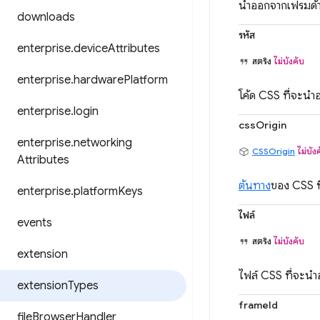
นำออกจากเฟรมด้าน
downloads
รหัส
enterprise
.
device
Attributes
สตริง
ไม่บังคับ
enterprise
.
hardware
Platform
โค้ด CSS ที่จะนำ
enterprise
.
login
cssOrigin
enterprise
.
networking
CSSOrigin
ไม่บัง
Attributes
ต้นทาง
ของ CSS ที
enterprise
.
platform
Keys
ไฟล์
events
สตริง
ไม่บังคับ
extension
ไฟล์ CSS ที่จะน
extension
Types
frameId
file
Browser
Handler