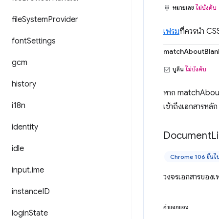
หมายเลข
ไม่บังคับ
file
System
Provider
เฟรม
ที่ควรนำ CSS
font
Settings
matchAboutBlan
gcm
บูลีน
ไม่บังคับ
history
หาก matchAboutB
i18n
เข้าถึงเอกสารหลัก
identity
Document
L
idle
Chrome 106 ขึ้นไ
input
.
ime
วงจรเอกสารของเ
instance
ID
ค่าแจกแจง
login
State