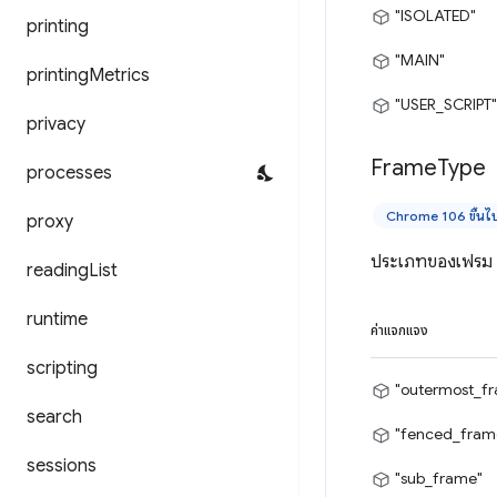
"ISOLATED"
printing
"MAIN"
printing
Metrics
"USER_SCRIPT"
privacy
Frame
Type
processes
Chrome 106 ขึ้นไ
proxy
ประเภทของเฟรม
reading
List
runtime
ค่าแจกแจง
scripting
"outermost_f
search
"fenced_fram
sessions
"sub_frame"