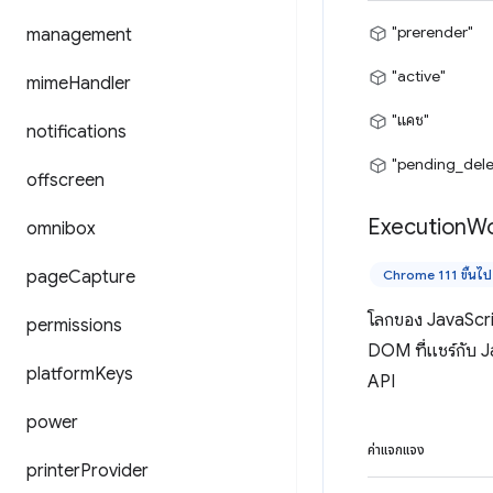
"prerender"
management
"active"
mime
Handler
"แคช"
notifications
"pending_dele
offscreen
Execution
Wo
omnibox
page
Capture
Chrome 111 ขึ้นไป
โลกของ JavaScrip
permissions
DOM ที่แชร์กับ Ja
platform
Keys
API
power
ค่าแจกแจง
printer
Provider