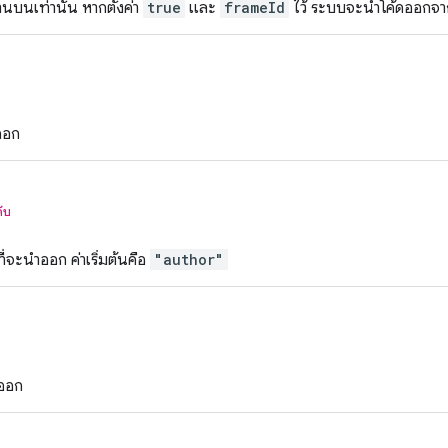
บนเท่านั้น หากตั้งค่า
true
และ
frameId
ไว้ ระบบจะนำโค้ดออกจา
ออก
คับ
่จะนำออก ค่าเริ่มต้นคือ
"author"
ำออก