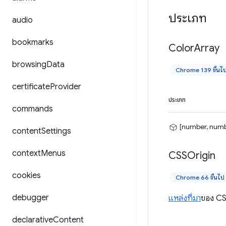
ประเภท
audio
bookmarks
Color
Array
browsing
Data
Chrome 139 ขึ้นไ
certificate
Provider
ประเภท
commands
[number, numb
content
Settings
context
Menus
CSSOrigin
cookies
Chrome 66 ขึ้นไป
debugger
แหล่งที่มา
ของ CS
declarative
Content