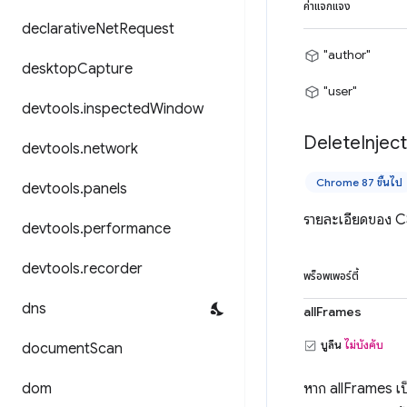
ค่าแจกแจง
declarative
Net
Request
"author"
desktop
Capture
"user"
devtools
.
inspected
Window
Delete
Injec
devtools
.
network
Chrome 87 ขึ้นไป
devtools
.
panels
รายละเอียดของ CSS 
devtools
.
performance
devtools
.
recorder
พร็อพเพอร์ตี้
dns
allFrames
บูลีน
ไม่บังคับ
document
Scan
dom
หาก allFrames เ