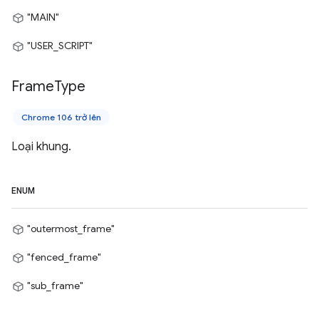
"MAIN"
"USER_SCRIPT"
Frame
Type
Chrome 106 trở lên
Loại khung.
ENUM
"outermost_frame"
"fenced_frame"
"sub_frame"