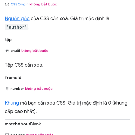
CSSOrigin
không bắt buộc
Nguồn gốc
của CSS cần xoá. Giá trị mặc định là
"author"
.
tệp
chuỗi
không bắt buộc
Tệp CSS cần xoá.
frameId
number
không bắt buộc
Khung
mà bạn cần xoá CSS. Giá trị mặc định là 0 (khung
cấp cao nhất).
matchAboutBlank
boolean
không bắt buộc