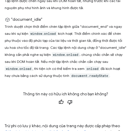
Tập lệnh được chèn ngay sau khi DOM hoàn tất, nhưng trước khi các tài
nguyên phụ như hình ảnh và khung hình được tải.
"document_idle"
Trình duyệt chọn thời điểm chèn tập lệnh giữa "document_end" và ngay
sau khi sự kiện
kích hoạt. Thời điểm chính xác để chèn
window.onload
phụ thuộc vào độ phức tạp của tài liệu và thời gian tải, đồng thời được tối
ưu hoá cho tốc độ tải trang. Các tập lệnh nội dung chạy ở "document_idle"
không cần phải nghe sự kiện
; chúng chắc chắn sẽ chạy
window.onload
sau khi DOM hoàn tất. Nếu một tập lệnh chắc chắn cần chạy sau
, thì tiện ích có thể kiểm tra xem
đã kích hoạt
window.onload
onload
hay chưa bằng cách sử dụng thuộc tính
.
document.readyState
Thông tin này có hữu ích không cho bạn không?
Trừ phi có lưu ý khác, nội dung của trang này được cấp phép theo