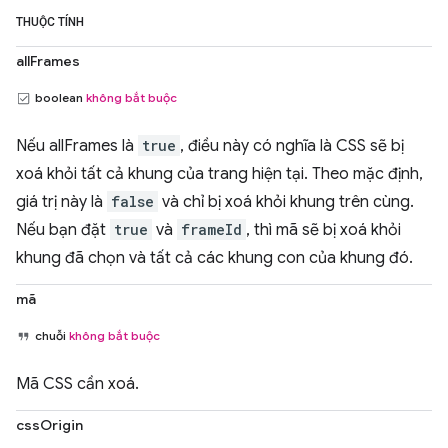
THUỘC TÍNH
allFrames
boolean
không bắt buộc
Nếu allFrames là
true
, điều này có nghĩa là CSS sẽ bị
xoá khỏi tất cả khung của trang hiện tại. Theo mặc định,
giá trị này là
false
và chỉ bị xoá khỏi khung trên cùng.
Nếu bạn đặt
true
và
frameId
, thì mã sẽ bị xoá khỏi
khung đã chọn và tất cả các khung con của khung đó.
mã
chuỗi
không bắt buộc
Mã CSS cần xoá.
cssOrigin