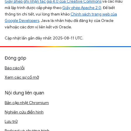
Giấy phép ghi nhận tác giả 4.0 của Creative Commons
và các mẫu
mã lập trình được cấp phép theo
Giấy phép Apache 2.0
. Để biết
thông tin chi tiết, vui lòng tham khảo
Chính sách trang web của
Google Developers
. Java là nhãn hiệu đã đăng ký của Oracle
và/hoặc các đơn vị liên kết với Oracle.
Cập nhật lần gần đây nhất: 2025-08-11 UTC.
Đóng góp
Báo cáo lỗi
Xem các sự cố mở
Nội dung liên quan
Bản cập nhật Chromium
Nghiên cứu điển hình
Lưu trữ
Podcast và chương trình