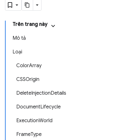
Trên trang này
Mô tả
Loại
ColorArray
CSSOrigin
DeleteInjectionDetails
DocumentLifecycle
ExecutionWorld
FrameType