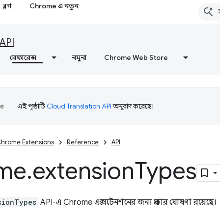
ব্লগ
Chrome এ নতুন
API
রেফারেন্স
নমুনা
Chrome Web Store
এই পৃষ্ঠাটি
Cloud Translation API
অনুবাদ করেছে।
hrome Extensions
Reference
API
me
.
extension
Types
sionTypes
API-এ Chrome এক্সটেনশনের জন্য প্রকার ঘোষণা রয়েছে।