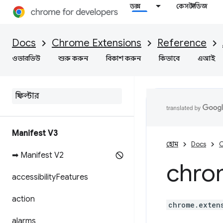
ডক্স
কেস স্টাডিজ
Docs
Chrome Extensions
Reference
ওভারভিউ
শুরু করুন
বিকাশ করুন
কিভাবে
এআই
Manifest V3
হোম
Docs
C
➡ Manifest V2
chro
accessibility
Features
action
chrome.exten
alarms