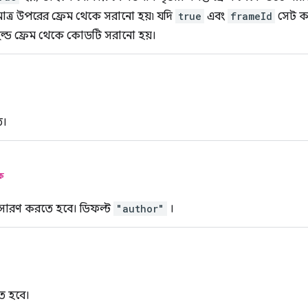
মাত্র উপরের ফ্রেম থেকে সরানো হয়৷ যদি
true
এবং
frameId
সেট কর
ইল্ড ফ্রেম থেকে কোডটি সরানো হয়।
ে।
িক
ারণ করতে হবে। ডিফল্ট
"author"
।
ে হবে।