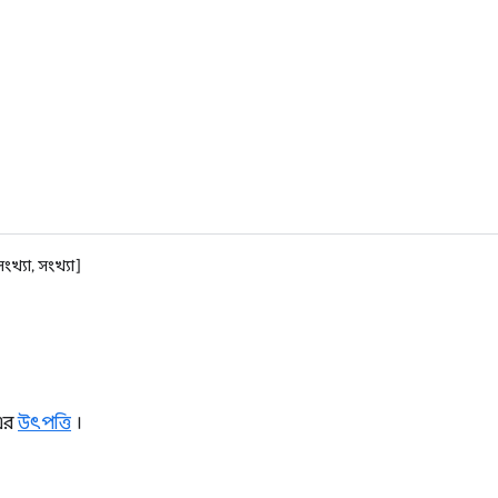
সংখ্যা, সংখ্যা]
এর
উৎপত্তি
।