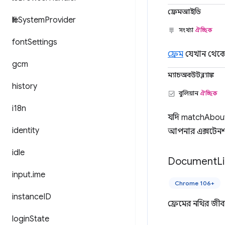
ফ্রেমআইডি
file
System
Provider
সংখ্যা
ঐচ্ছিক
font
Settings
ফ্রেম
যেখান থেকে 
gcm
ম্যাচঅবউটব্ল্যাঙ্ক
history
বুলিয়ান
ঐচ্ছিক
i18n
যদি matchAbout
identity
আপনার এক্সটেনশন
idle
Document
L
input
.
ime
Chrome 106+
instance
ID
ফ্রেমের নথির জীব
login
State