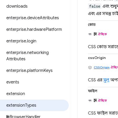
downloads
false
এবং শুধু
এবং এর সমস্ত চা
enterprise
.
device
Attributes
কোড
enterprise
.
hardware
Platform
স্ট্রিং
ঐচ্ছিক
enterprise
.
login
CSS কোড সরাত
enterprise
.
networking
cssOrigin
Attributes
CSSOrigin
ঐচ্ছ
enterprise
.
platform
Keys
CSS এর
মূল
অপস
events
ফাইল
extension
স্ট্রিং
ঐচ্ছিক
extension
Types
CSS ফাইল সরাত
file
Browser
Handler