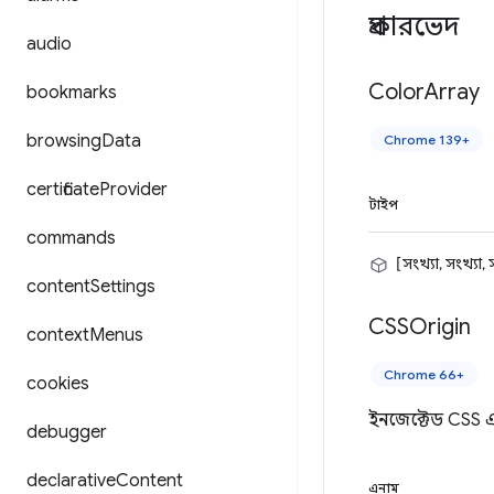
প্রকারভেদ
audio
Color
Array
bookmarks
browsing
Data
Chrome 139+
certificate
Provider
টাইপ
commands
[সংখ্যা, সংখ্যা, 
content
Settings
CSSOrigin
context
Menus
Chrome 66+
cookies
ইনজেক্টেড CSS 
debugger
declarative
Content
এনাম