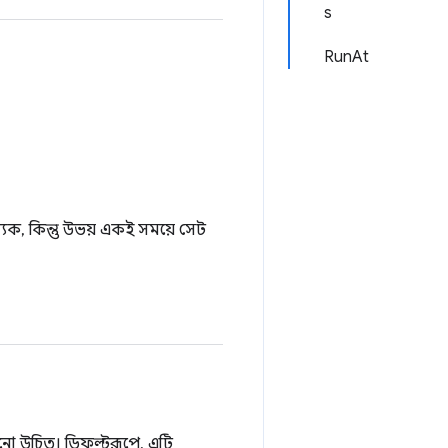
s
RunAt
ক, কিন্তু উভয় একই সময়ে সেট
ানো উচিত। ডিফল্টরূপে, এটি