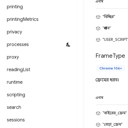
এনাম
printing
"বিচ্ছিন্ন"
printing
Metrics
"প্রধান"
privacy
"USER_SCRIPT
processes
Frame
Type
proxy
Chrome 106+
reading
List
ফ্রেমের ধরন।
runtime
scripting
এনাম
search
"বাইরের_ফ্রেম"
sessions
"বেড়া_ফ্রেম"