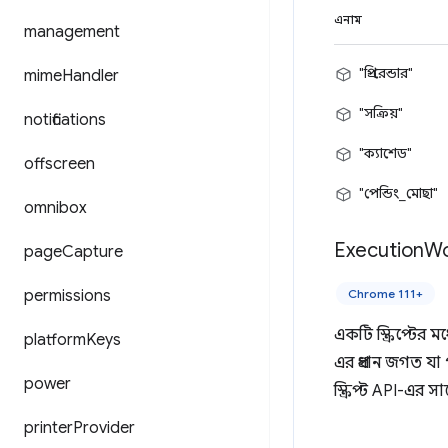
এনাম
management
"প্রি-রেন্ডার"
mime
Handler
"সক্রিয়"
notifications
"ক্যাশেড"
offscreen
"পেন্ডিং_মোছা"
omnibox
Execution
Wo
page
Capture
permissions
Chrome 111+
একটি স্ক্রিপ্টের 
platform
Keys
এর প্রধান জগত যা প
power
স্ক্রিপ্ট API-এর সা
printer
Provider