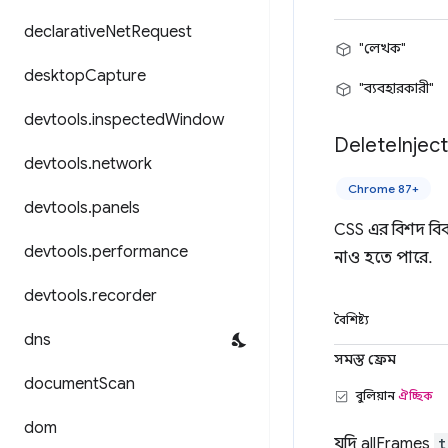
declarative
Net
Request
"লেখক"
desktop
Capture
"ব্যবহারকারী"
devtools
.
inspected
Window
Delete
Injec
devtools
.
network
Chrome 87+
devtools
.
panels
CSS এর বিশদ বি
devtools
.
performance
নাও হতে পারে.
devtools
.
recorder
বৈশিষ্ট্য
dns
সমস্ত ফ্রেম
document
Scan
বুলিয়ান
ঐচ্ছিক
dom
যদি allFrames
t