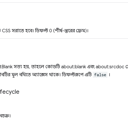
CSS সরাতে হবে। ডিফল্ট 0 (শীর্ষ-স্তরের ফ্রেম)।
Blank সত্য হয়, তাহলে কোডটি about:blank এবং about:srcdoc ফ
টির মূল নথিতে অ্যাক্সেস থাকে। ডিফল্টরূপে এটি
false
।
ifecycle
নচক্র।