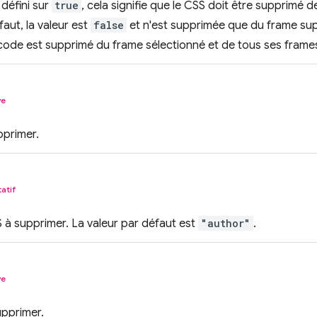
 défini sur
true
, cela signifie que le CSS doit être supprimé 
faut, la valeur est
false
et n'est supprimée que du frame sup
e code est supprimé du frame sélectionné et de tous ses frame
ve
primer.
tatif
à supprimer. La valeur par défaut est
"author"
.
ve
upprimer.