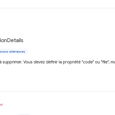
tion
Details
sions ultérieures
à supprimer. Vous devez définir la propriété "code" ou "file",
if