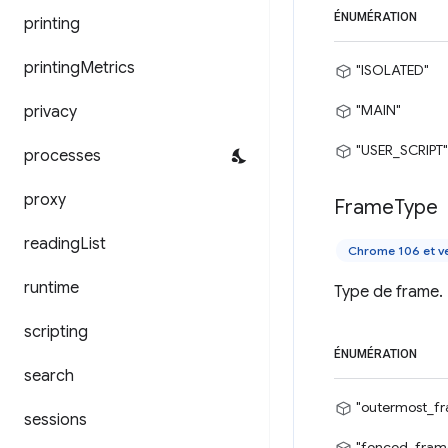
ÉNUMÉRATION
printing
printing
Metrics
"ISOLATED"
"MAIN"
privacy
"USER_SCRIPT"
processes
proxy
Frame
Type
reading
List
Chrome 106 et ve
runtime
Type de frame.
scripting
ÉNUMÉRATION
search
"outermost_f
sessions
"fenced_fram