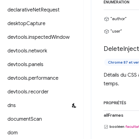
ÉNUMÉRATION
declarative
Net
Request
"author"
desktop
Capture
"user"
devtools
.
inspected
Window
Delete
Injec
devtools
.
network
Chrome 87 et ver
devtools
.
panels
Détails du CSS 
devtools
.
performance
temps.
devtools
.
recorder
PROPRIÉTÉS
dns
allFrames
document
Scan
booléen
facultat
dom