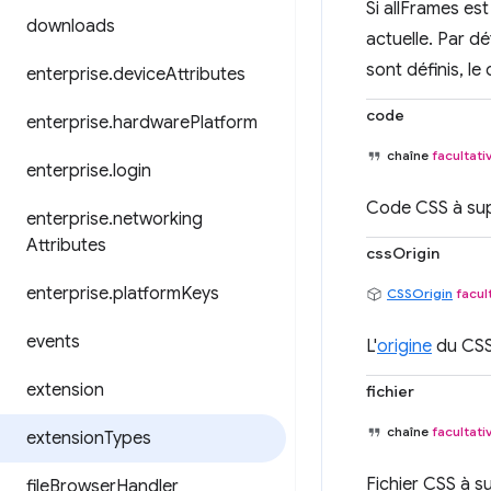
Si allFrames est
downloads
actuelle. Par dé
sont définis, l
enterprise
.
device
Attributes
code
enterprise
.
hardware
Platform
chaîne
facultati
enterprise
.
login
Code CSS à sup
enterprise
.
networking
Attributes
cssOrigin
enterprise
.
platform
Keys
CSSOrigin
facul
events
L'
origine
du CSS 
extension
fichier
chaîne
facultati
extension
Types
Fichier CSS à s
file
Browser
Handler