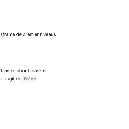
0 (frame de premier niveau).
s frames about:blank et
l s'agit de
false
.