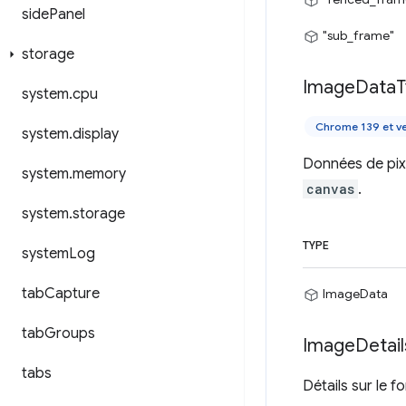
side
Panel
"sub_frame"
storage
Image
Data
T
system
.
cpu
Chrome 139 et ve
system
.
display
Données de pixe
system
.
memory
canvas
.
system
.
storage
TYPE
system
Log
tab
Capture
ImageData
tab
Groups
Image
Detail
tabs
Détails sur le f