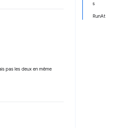
s
RunAt
 mais pas les deux en même