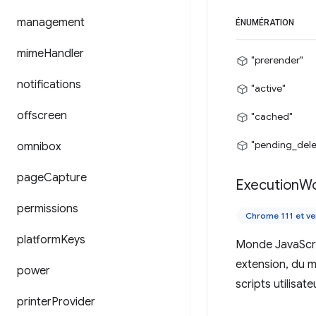
management
ÉNUMÉRATION
mime
Handler
"prerender"
notifications
"active"
offscreen
"cached"
"pending_dele
omnibox
page
Capture
Execution
Wo
permissions
Chrome 111 et ve
platform
Keys
Monde JavaScrip
extension, du 
power
scripts utilisat
printer
Provider