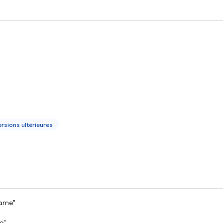
rsions ultérieures
rame"
e"