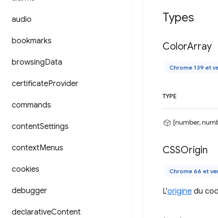
Types
audio
bookmarks
Color
Array
browsing
Data
Chrome 139 et ve
certificate
Provider
TYPE
commands
[number, numb
content
Settings
context
Menus
CSSOrigin
cookies
Chrome 66 et ver
debugger
L'
origine
du cod
declarative
Content