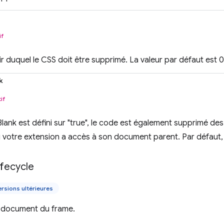
if
ir duquel le CSS doit être supprimé. La valeur par défaut est 
k
if
ank est défini sur "true", le code est également supprimé de
 votre extension a accès à son document parent. Par défaut, i
ifecycle
rsions ultérieures
u document du frame.