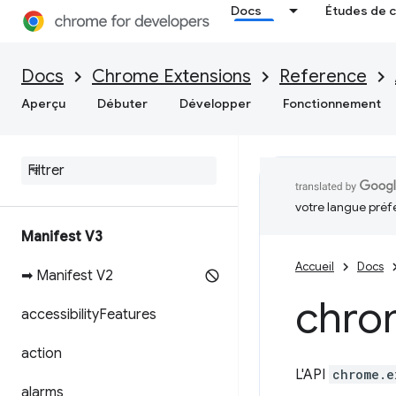
Docs
Études de 
Docs
Chrome Extensions
Reference
Aperçu
Débuter
Développer
Fonctionnement
votre langue préf
Manifest V3
Accueil
Docs
➡ Manifest V2
chro
accessibility
Features
action
L'API
chrome.e
alarms