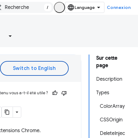
/
Connexion
Sur cette
page
Description
Types
enu vous a-t-il été utile ?
ColorArray
CSSOrigin
extensions Chrome.
DeleteInjec