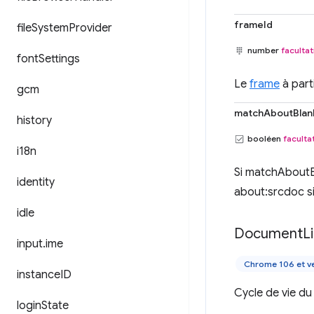
frameId
file
System
Provider
number
facultat
font
Settings
Le
frame
à part
gcm
matchAboutBlan
history
booléen
facultat
i18n
Si matchAboutBl
identity
about:srcdoc si
idle
Document
L
input
.
ime
Chrome 106 et ve
instance
ID
Cycle de vie d
login
State