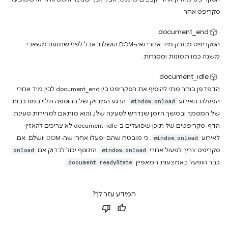
סקריפט אחר.
document_end
הסקריפט מוזרק מיד אחרי שה-DOM הושלם, אבל לפני שנטענו משאבי
משנה כמו תמונות ומסגרות.
document_idle
הדפדפן בוחר מתי להוסיף את הסקריפט בין document_end לבין מיד אחרי
הפעלת האירוע
. הרגע המדויק של ההוספה תלוי במורכבות
window.onload
של המסמך ובמשך הזמן שנדרש לטעינה שלו, והוא מותאם למהירות טעינת
הדף. סקריפטים של תוכן שפועלים ב-document_idle לא צריכים להאזין
לאירוע
, כי מובטח שהם יפעלו אחרי שה-DOM יושלם. אם
window.onload
סקריפט צריך לפעול אחרי
, התוסף יכול לבדוק אם
onload
window.onload
כבר הופעל באמצעות המאפיין
.
document.readyState
המידע עזר לך?