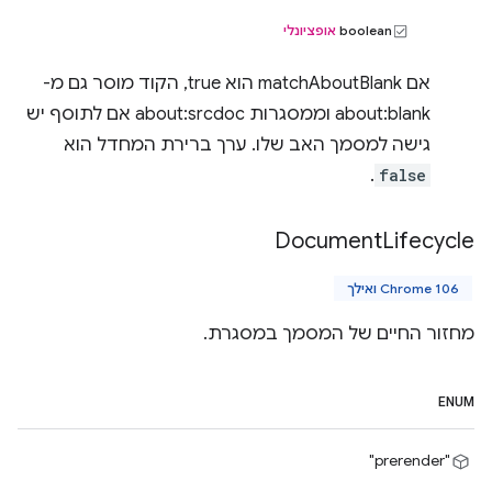
‫boolean
אופציונלי
אם matchAboutBlank הוא true, הקוד מוסר גם מ-
about:blank וממסגרות about:srcdoc אם לתוסף יש
גישה למסמך האב שלו. ערך ברירת המחדל הוא
.
false
Document
Lifecycle
Chrome 106 ואילך
מחזור החיים של המסמך במסגרת.
ENUM
"prerender"