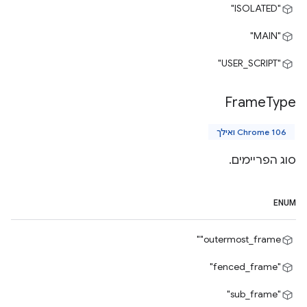
"ISOLATED"
"MAIN"
"USER_SCRIPT"
Frame
Type
Chrome 106 ואילך
סוג הפריימים.
ENUM
‎"outermost_frame"
"fenced_frame"
"sub_frame"