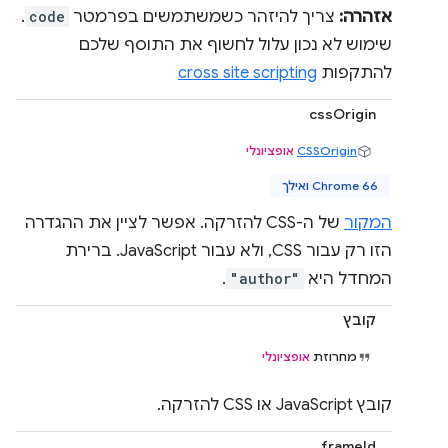
אזהרה:
צריך להיזהר כשמשתמשים בפרמטר
code
.
שימוש לא נכון עלול לחשוף את התוסף שלכם
להתקפות
cross site scripting
cssOrigin
CSSOrigin
אופציונלי
Chrome 66 ואילך
המקור
של ה-CSS להזרקה. אפשר לציין את ההגדרה
הזו רק עבור CSS, ולא עבור JavaScript. ברירת
המחדל היא
"author"
.
קובץ
מחרוזת
אופציונלי
קובץ JavaScript או CSS להזרקה.
frameId