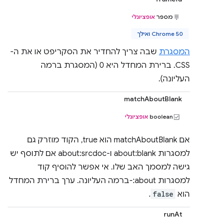
מספר
אופציונלי
Chrome 50 ואילך
המסגרת
שבה צריך להחדיר את הסקריפט או את ה-
CSS. ברירת המחדל היא 0 (המסגרת ברמה
העליונה).
matchAboutBlank
‫boolean
אופציונלי
אם matchAboutBlank הוא true, הקוד מוזרק גם
למסגרות about:blank ו-about:srcdoc אם לתוסף יש
גישה למסמך האב שלו. אי אפשר להוסיף קוד
למסגרות about:-ברמה העליונה. ערך ברירת המחדל
הוא
false
.
runAt