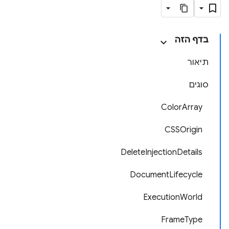
בדף הזה
תיאור
סוגים
ColorArray
CSSOrigin
DeleteInjectionDetails
DocumentLifecycle
ExecutionWorld
FrameType