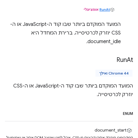
RunAt
אופציונלי
המועד המוקדם ביותר שבו קוד ה-JavaScript או ה-
CSS יוזרק לכרטיסייה. ברירת המחדל היא
document_idle.
Run
At
Chrome 44 ואילך
המועד המוקדם ביותר שבו קוד ה-JavaScript או ה-CSS
יוזרק לכרטיסייה.
ENUM
document_start
הסקריפט מוזרק אחרי קבצים מ-CSS, אבל לפני שנוצר DOM אחר או שמופעל