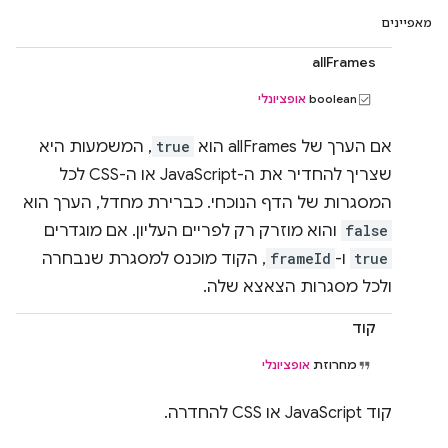
מאפיינים
allFrames
‫boolean
אופציונלי
אם הערך של allFrames הוא
true
, המשמעות היא
שצריך להחדיר את ה-JavaScript או ה-CSS לכל
המסגרות של הדף הנוכחי. כברירת מחדל, הערך הוא
false
והוא מוזרק רק לפריים העליון. אם מוגדרים
true
ו-
frameId
, הקוד מוכנס למסגרת שנבחרה
ולכל מסגרות הצאצא שלה.
קוד
מחרוזת
אופציונלי
קוד JavaScript או CSS להחדרה.