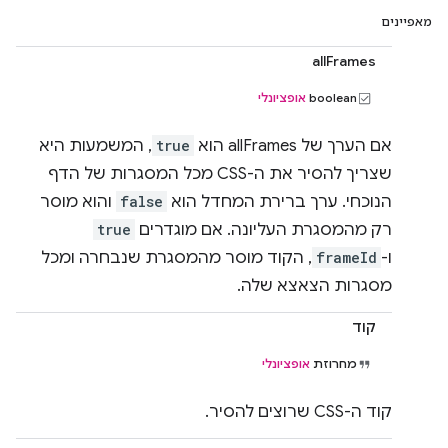
מאפיינים
allFrames
‫boolean
אופציונלי
אם הערך של allFrames הוא
true
, המשמעות היא
שצריך להסיר את ה-CSS מכל המסגרות של הדף
הנוכחי. ערך ברירת המחדל הוא
false
והוא מוסר
רק מהמסגרת העליונה. אם מוגדרים
true
ו-
frameId
, הקוד מוסר מהמסגרת שנבחרה ומכל
מסגרות הצאצא שלה.
קוד
מחרוזת
אופציונלי
קוד ה-CSS שרוצים להסיר.