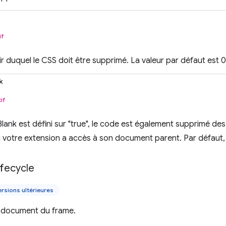
if
ir duquel le CSS doit être supprimé. La valeur par défaut est 
k
if
ank est défini sur "true", le code est également supprimé de
 votre extension a accès à son document parent. Par défaut, i
ifecycle
rsions ultérieures
u document du frame.