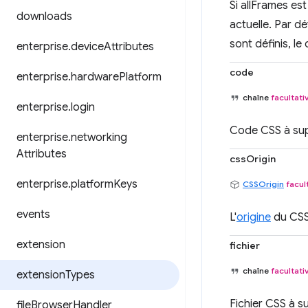
Si allFrames est
downloads
actuelle. Par dé
sont définis, l
enterprise
.
device
Attributes
code
enterprise
.
hardware
Platform
chaîne
facultati
enterprise
.
login
Code CSS à sup
enterprise
.
networking
Attributes
cssOrigin
enterprise
.
platform
Keys
CSSOrigin
facul
events
L'
origine
du CSS 
extension
fichier
chaîne
facultati
extension
Types
Fichier CSS à s
file
Browser
Handler