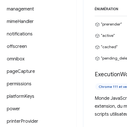
management
ÉNUMÉRATION
mime
Handler
"prerender"
notifications
"active"
offscreen
"cached"
"pending_dele
omnibox
page
Capture
Execution
Wo
permissions
Chrome 111 et ve
platform
Keys
Monde JavaScrip
extension, du 
power
scripts utilisat
printer
Provider