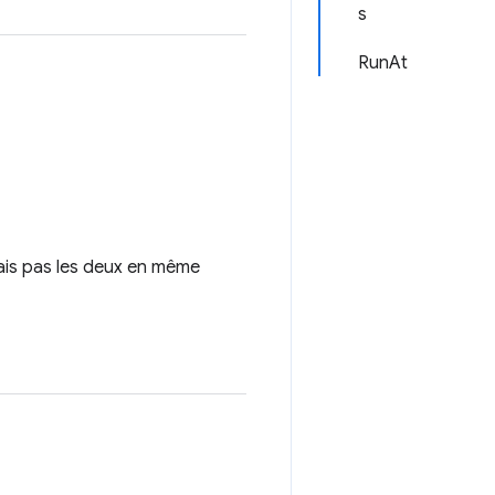
s
RunAt
 mais pas les deux en même