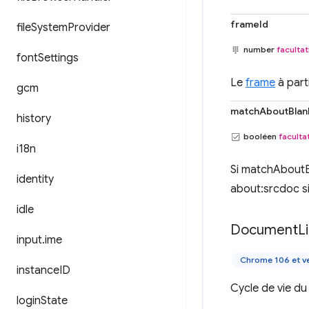
frameId
file
System
Provider
number
facultat
font
Settings
Le
frame
à part
gcm
matchAboutBlan
history
booléen
facultat
i18n
Si matchAboutBl
identity
about:srcdoc si
idle
Document
L
input
.
ime
Chrome 106 et ve
instance
ID
Cycle de vie d
login
State