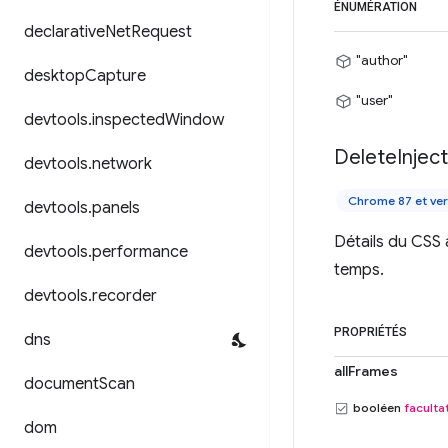
ÉNUMÉRATION
declarative
Net
Request
"author"
desktop
Capture
"user"
devtools
.
inspected
Window
Delete
Injec
devtools
.
network
Chrome 87 et ver
devtools
.
panels
Détails du CSS 
devtools
.
performance
temps.
devtools
.
recorder
PROPRIÉTÉS
dns
allFrames
document
Scan
booléen
facultat
dom