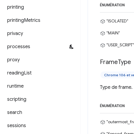
ÉNUMÉRATION
printing
printing
Metrics
"ISOLATED"
"MAIN"
privacy
"USER_SCRIPT"
processes
proxy
Frame
Type
reading
List
Chrome 106 et ve
runtime
Type de frame.
scripting
ÉNUMÉRATION
search
"outermost_f
sessions
"fenced_fram