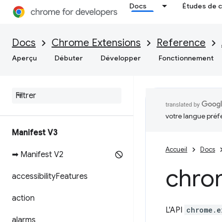
Docs
Études de 
Docs
Chrome Extensions
Reference
Aperçu
Débuter
Développer
Fonctionnement
votre langue préf
Manifest V3
Accueil
Docs
➡ Manifest V2
chro
accessibility
Features
action
L'API
chrome.e
alarms