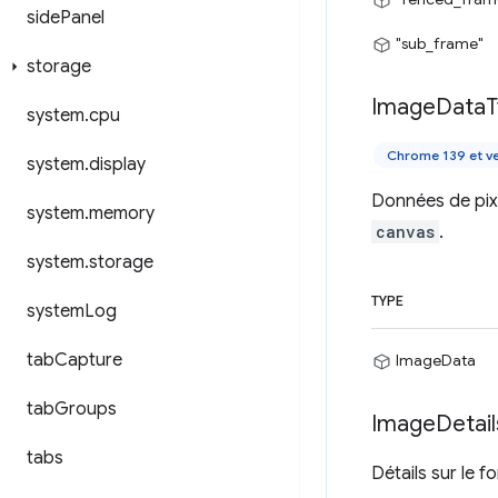
side
Panel
"sub_frame"
storage
Image
Data
T
system
.
cpu
Chrome 139 et ve
system
.
display
Données de pixe
system
.
memory
canvas
.
system
.
storage
TYPE
system
Log
tab
Capture
ImageData
tab
Groups
Image
Detail
tabs
Détails sur le f