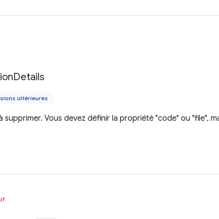
tion
Details
sions ultérieures
à supprimer. Vous devez définir la propriété "code" ou "file",
if