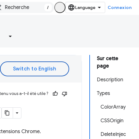
/
Connexion
Sur cette
page
Description
Types
enu vous a-t-il été utile ?
ColorArray
CSSOrigin
extensions Chrome.
DeleteInjec