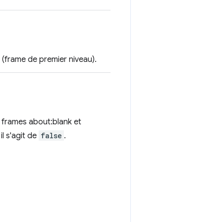
0 (frame de premier niveau).
s frames about:blank et
l s'agit de
false
.