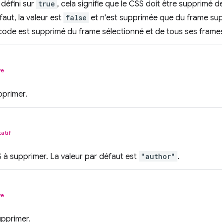
 défini sur
true
, cela signifie que le CSS doit être supprimé 
faut, la valeur est
false
et n'est supprimée que du frame sup
e code est supprimé du frame sélectionné et de tous ses frame
ve
primer.
tatif
à supprimer. La valeur par défaut est
"author"
.
ve
upprimer.