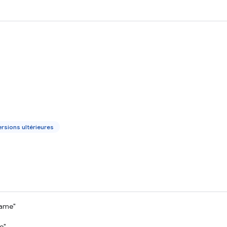
rsions ultérieures
rame"
e"