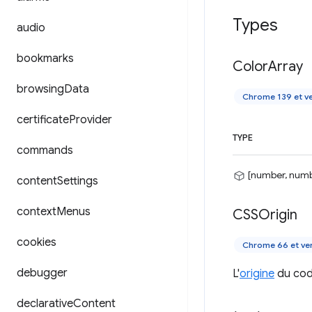
Types
audio
bookmarks
Color
Array
browsing
Data
Chrome 139 et ve
certificate
Provider
TYPE
commands
[number, numb
content
Settings
context
Menus
CSSOrigin
cookies
Chrome 66 et ver
debugger
L'
origine
du cod
declarative
Content