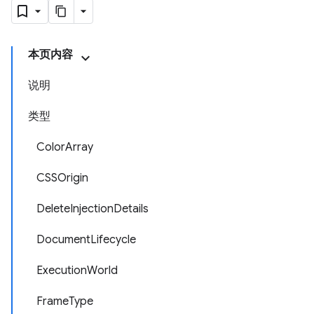
本页内容
说明
类型
ColorArray
CSSOrigin
DeleteInjectionDetails
DocumentLifecycle
ExecutionWorld
FrameType