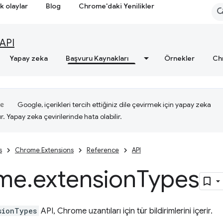
k olaylar
Blog
Chrome'daki Yenilikler
API
Yapay zeka
Başvuru Kaynakları
Örnekler
Ch
Google, içerikleri tercih ettiğiniz dile çevirmek için yapay zeka
ır. Yapay zeka çevirilerinde hata olabilir.
s
Chrome Extensions
Reference
API
me
.
extension
Types
sionTypes
API, Chrome uzantıları için tür bildirimlerini içerir.