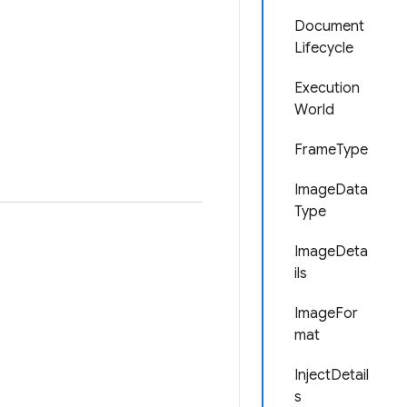
Document
Lifecycle
Execution
World
FrameType
ImageData
Type
ImageDeta
ils
ImageFor
mat
InjectDetail
s