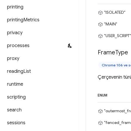
printing
"ISOLATED"
printing
Metrics
"MAIN"
privacy
"USER_SCRIPT"
processes
Frame
Type
proxy
Chrome 106 ve s
reading
List
Çerçevenin tür
runtime
ENUM
scripting
search
"outermost_f
sessions
"fenced_fram