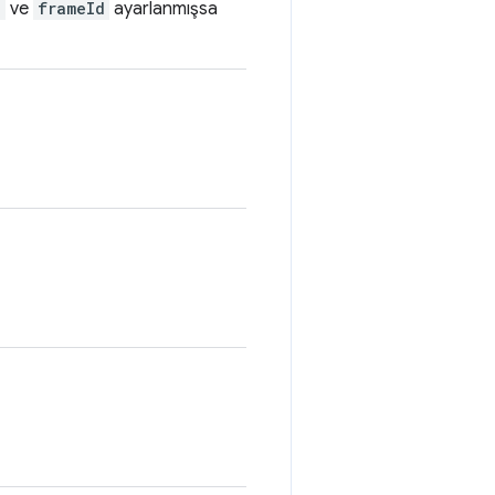
e
ve
frameId
ayarlanmışsa