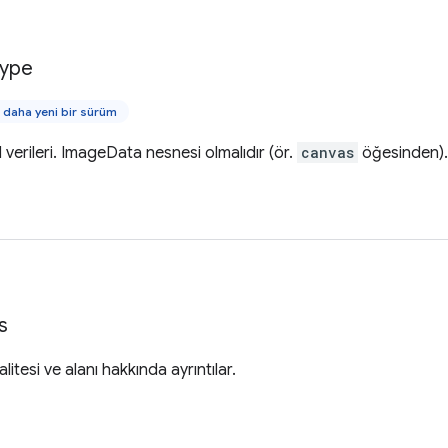
ype
daha yeni bir sürüm
l verileri. ImageData nesnesi olmalıdır (ör.
canvas
öğesinden).
s
litesi ve alanı hakkında ayrıntılar.