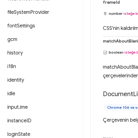
frameId
file
System
Provider
number
isteğe b
font
Settings
CSS'nin kaldırı
gcm
matchAboutBlan
history
boolean
isteğe 
i18n
matchAboutBlan
çerçevelerinden 
identity
Document
L
idle
input
.
ime
Chrome 106 ve s
Çerçevenin be
instance
ID
login
State