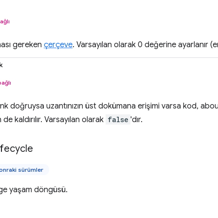
ağlı
lması gereken
çerçeve
. Varsayılan olarak 0 değerine ayarlanır (
k
bağlı
k doğruysa uzantınızın üst dokümana erişimi varsa kod, abou
de kaldırılır. Varsayılan olarak
false
'dır.
ifecycle
onraki sürümler
lge yaşam döngüsü.