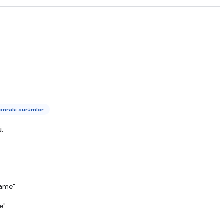
onraki sürümler
ü.
rame"
e"