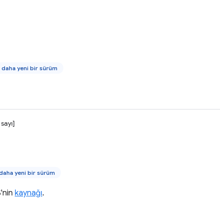
daha yeni bir sürüm
 sayı]
aha yeni bir sürüm
S'nin
kaynağı
.