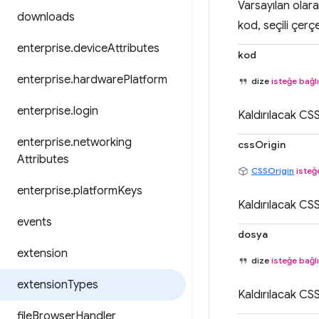
Varsayılan olar
downloads
kod, seçili çerç
enterprise
.
device
Attributes
kod
enterprise
.
hardware
Platform
dize
isteğe bağlı
enterprise
.
login
Kaldırılacak CS
enterprise
.
networking
cssOrigin
Attributes
CSSOrigin
isteğ
enterprise
.
platform
Keys
Kaldırılacak CS
events
dosya
extension
dize
isteğe bağlı
extension
Types
Kaldırılacak CS
file
Browser
Handler