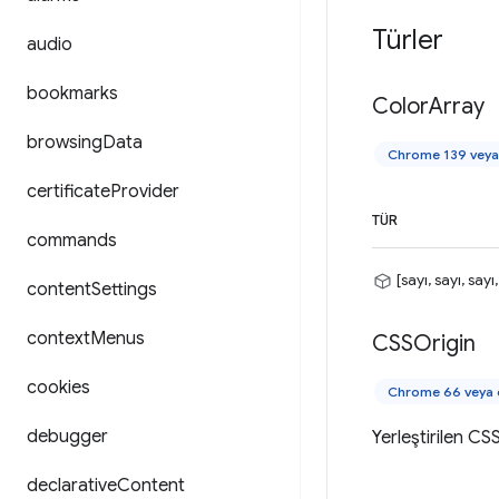
Türler
audio
bookmarks
Color
Array
browsing
Data
Chrome 139 veya 
certificate
Provider
TÜR
commands
[sayı, sayı, sayı,
content
Settings
context
Menus
CSSOrigin
cookies
Chrome 66 veya d
debugger
Yerleştirilen CS
declarative
Content