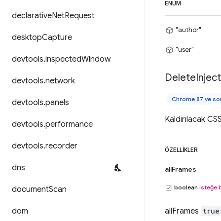
ENUM
declarative
Net
Request
"author"
desktop
Capture
"user"
devtools
.
inspected
Window
Delete
Injec
devtools
.
network
Chrome 87 ve son
devtools
.
panels
Kaldırılacak CSS
devtools
.
performance
devtools
.
recorder
ÖZELLIKLER
dns
allFrames
boolean
isteğe 
document
Scan
dom
allFrames
true