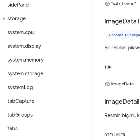
"sub_frame"
side
Panel
storage
Image
Data
T
system
.
cpu
Chrome 139 veya 
system
.
display
Bir resmin pikse
system
.
memory
TÜR
system
.
storage
ImageData
system
Log
Image
Detail
tab
Capture
tab
Groups
Resmin biçimi, ka
tabs
ÖZELLIKLER