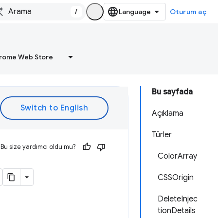
/
Oturum aç
rome Web Store
Bu sayfada
Açıklama
Türler
Bu size yardımcı oldu mu?
ColorArray
CSSOrigin
DeleteInjec
tionDetails