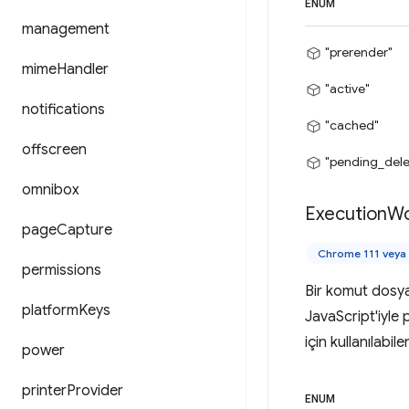
ENUM
management
"prerender"
mime
Handler
"active"
notifications
"cached"
offscreen
"pending_dele
omnibox
Execution
Wo
page
Capture
Chrome 111 veya 
permissions
Bir komut dosya
platform
Keys
JavaScript'iyle
için kullanılabil
power
printer
Provider
ENUM