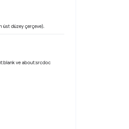
en üst düzey çerçeve).
t:blank ve about:srcdoc