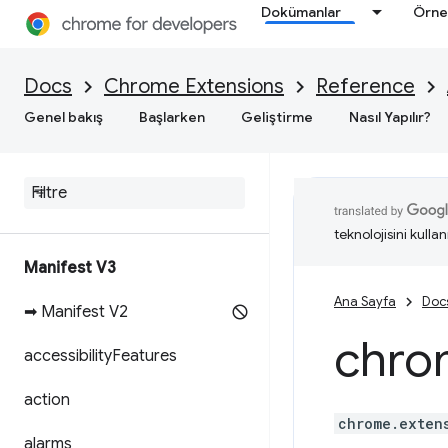
Dokümanlar
Örne
Docs
Chrome Extensions
Reference
Genel bakış
Başlarken
Geliştirme
Nasıl Yapılır?
teknolojisini kullan
Manifest V3
Ana Sayfa
Doc
➡ Manifest V2
chro
accessibility
Features
action
chrome.exten
alarms