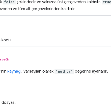
ak
false
şeklindedir ve yalnızca üst çerçeveden kaldırılır.
tru
eveden ve tüm alt çerçevelerinden kaldırılır.
S kodu.
e bağlı
S'nin
kaynağı
. Varsayılan olarak
"author"
değerine ayarlanır.
S dosyası.