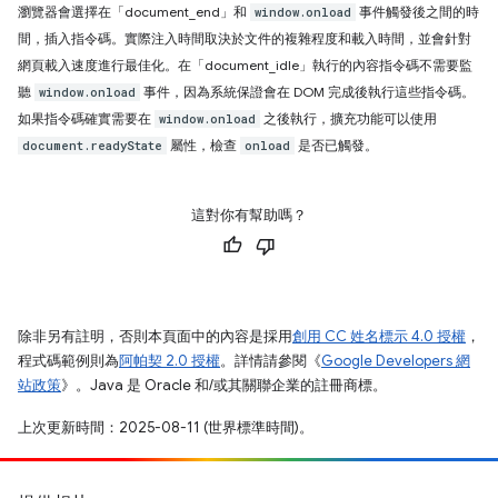
瀏覽器會選擇在「document_end」和
事件觸發後之間的時
window.onload
間，插入指令碼。實際注入時間取決於文件的複雜程度和載入時間，並會針對
網頁載入速度進行最佳化。在「document_idle」執行的內容指令碼不需要監
聽
事件，因為系統保證會在 DOM 完成後執行這些指令碼。
window.onload
如果指令碼確實需要在
之後執行，擴充功能可以使用
window.onload
屬性，檢查
是否已觸發。
document.readyState
onload
這對你有幫助嗎？
除非另有註明，否則本頁面中的內容是採用
創用 CC 姓名標示 4.0 授權
，
程式碼範例則為
阿帕契 2.0 授權
。詳情請參閱《
Google Developers 網
站政策
》。Java 是 Oracle 和/或其關聯企業的註冊商標。
上次更新時間：2025-08-11 (世界標準時間)。