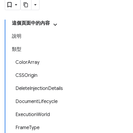
這個頁面中的內容
說明
類型
ColorArray
CSSOrigin
DeleteInjectionDetails
DocumentLifecycle
ExecutionWorld
FrameType