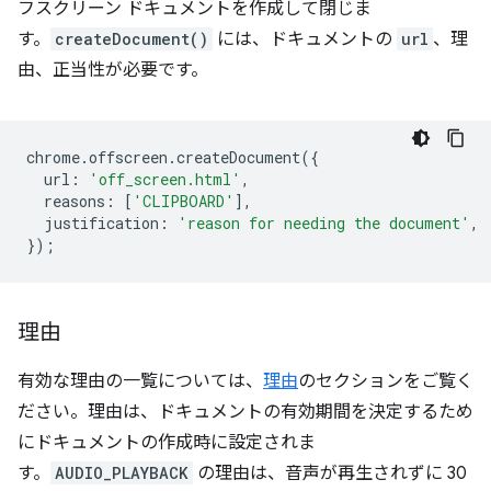
フスクリーン ドキュメントを作成して閉じま
す。
createDocument()
には、ドキュメントの
url
、理
由、正当性が必要です。
chrome
.
offscreen
.
createDocument
({
url
:
'off_screen.html'
,
reasons
:
[
'CLIPBOARD'
],
justification
:
'reason for needing the document'
,
});
理由
有効な理由の一覧については、
理由
のセクションをご覧く
ださい。理由は、ドキュメントの有効期間を決定するため
にドキュメントの作成時に設定されま
す。
AUDIO_PLAYBACK
の理由は、音声が再生されずに 30