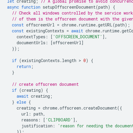
let
creating
;
// A global promise to avoid concurren
async
function
setupOffscreenDocument
(
path
)
{
// Check all windows controlled by the service work
// of them is the offscreen document with the give
const
offscreenUrl
=
chrome
.
runtime
.
getURL
(
path
);
const
existingContexts
=
await
chrome
.
runtime
.
getC
contextTypes
:
[
'OFFSCREEN_DOCUMENT'
],
documentUrls
:
[
offscreenUrl
]
});
if
(
existingContexts
.
length
 > 
0
)
{
return
;
}
// create offscreen document
if
(
creating
)
{
await
creating
;
}
else
{
creating
=
chrome
.
offscreen
.
createDocument
({
url
:
path
,
reasons
:
[
'CLIPBOARD'
],
justification
:
'reason for needing the documen
});