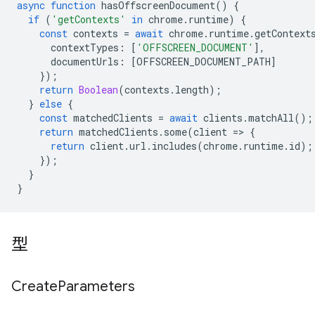
async
function
hasOffscreenDocument
()
{
if
(
'getContexts'
in
chrome
.
runtime
)
{
const
contexts
=
await
chrome
.
runtime
.
getContext
contextTypes
:
[
'OFFSCREEN_DOCUMENT'
],
documentUrls
:
[
OFFSCREEN_DOCUMENT_PATH
]
});
return
Boolean
(
contexts
.
length
);
}
else
{
const
matchedClients
=
await
clients
.
matchAll
();
return
matchedClients
.
some
(
client
=
>
{
return
client
.
url
.
includes
(
chrome
.
runtime
.
id
);
});
}
}
型
Create
Parameters