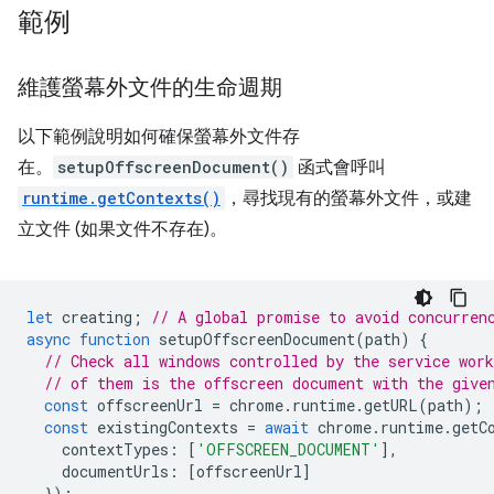
範例
維護螢幕外文件的生命週期
以下範例說明如何確保螢幕外文件存
在。
setupOffscreenDocument()
函式會呼叫
runtime.getContexts()
，尋找現有的螢幕外文件，或建
立文件 (如果文件不存在)。
let
creating
;
// A global promise to avoid concurren
async
function
setupOffscreenDocument
(
path
)
{
// Check all windows controlled by the service work
// of them is the offscreen document with the give
const
offscreenUrl
=
chrome
.
runtime
.
getURL
(
path
);
const
existingContexts
=
await
chrome
.
runtime
.
getC
contextTypes
:
[
'OFFSCREEN_DOCUMENT'
],
documentUrls
:
[
offscreenUrl
]
});