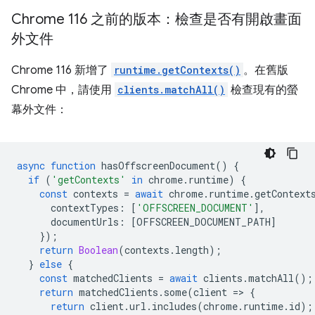
Chrome 116 之前的版本：檢查是否有開啟畫面
外文件
Chrome 116 新增了
runtime.getContexts()
。在舊版
Chrome 中，請使用
clients.matchAll()
檢查現有的螢
幕外文件：
async
function
hasOffscreenDocument
()
{
if
(
'getContexts'
in
chrome
.
runtime
)
{
const
contexts
=
await
chrome
.
runtime
.
getContext
contextTypes
:
[
'OFFSCREEN_DOCUMENT'
],
documentUrls
:
[
OFFSCREEN_DOCUMENT_PATH
]
});
return
Boolean
(
contexts
.
length
);
}
else
{
const
matchedClients
=
await
clients
.
matchAll
();
return
matchedClients
.
some
(
client
=
>
{
return
client
.
url
.
includes
(
chrome
.
runtime
.
id
);