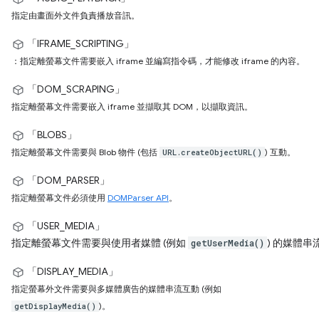
指定由畫面外文件負責播放音訊。
「IFRAME_SCRIPTING」
：指定離螢幕文件需要嵌入 iframe 並編寫指令碼，才能修改 iframe 的內容。
「DOM_SCRAPING」
指定離螢幕文件需要嵌入 iframe 並擷取其 DOM，以擷取資訊。
「BLOBS」
指定離螢幕文件需要與 Blob 物件 (包括
) 互動。
URL.createObjectURL()
「DOM_PARSER」
指定離螢幕文件必須使用
DOMParser API
。
「USER_MEDIA」
指定離螢幕文件需要與使用者媒體 (例如
) 的媒體串
getUserMedia()
「DISPLAY_MEDIA」
指定螢幕外文件需要與多媒體廣告的媒體串流互動 (例如
)。
getDisplayMedia()