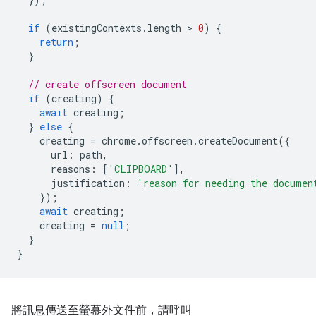
if
(
existingContexts
.
length
 > 
0
)
{
return
;
}
// create offscreen document
if
(
creating
)
{
await
creating
;
}
else
{
creating
=
chrome
.
offscreen
.
createDocument
({
url
:
path
,
reasons
:
[
'CLIPBOARD'
],
justification
:
'reason for needing the documen
});
await
creating
;
creating
=
null
;
}
}
將訊息傳送至螢幕外文件前，請呼叫