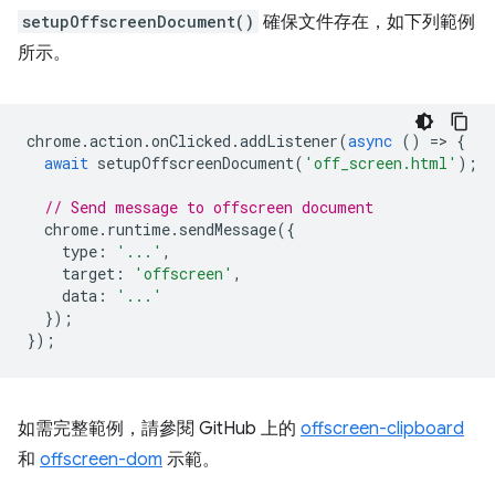
setupOffscreenDocument()
確保文件存在，如下列範例
所示。
chrome
.
action
.
onClicked
.
addListener
(
async
()
=
>
{
await
setupOffscreenDocument
(
'off_screen.html'
);
// Send message to offscreen document
chrome
.
runtime
.
sendMessage
({
type
:
'...'
,
target
:
'offscreen'
,
data
:
'...'
});
});
如需完整範例，請參閱 GitHub 上的
offscreen-clipboard
和
offscreen-dom
示範。