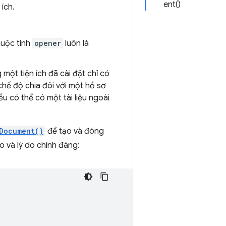
ent()
 ích.
thuộc tính
opener
luôn là
 một tiện ích đã cài đặt chỉ có
chế độ chia đôi với một hồ sơ
u có thể có một tài liệu ngoài
Document()
để tạo và đóng
 do và lý do chính đáng: