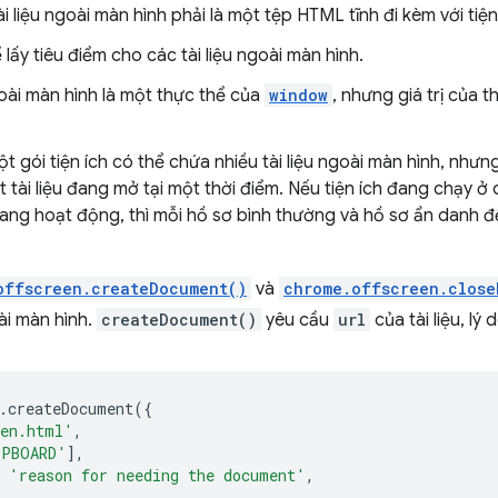
i liệu ngoài màn hình phải là một tệp HTML tĩnh đi kèm với tiện
lấy tiêu điểm cho các tài liệu ngoài màn hình.
goài màn hình là một thực thể của
window
, nhưng giá trị của 
 gói tiện ích có thể chứa nhiều tài liệu ngoài màn hình, nhưng
 tài liệu đang mở tại một thời điểm. Nếu tiện ích đang chạy ở 
ang hoạt động, thì mỗi hồ sơ bình thường và hồ sơ ẩn danh đề
offscreen.createDocument()
và
chrome.offscreen.close
oài màn hình.
createDocument()
yêu cầu
url
của tài liệu, lý
.
createDocument
({
een.html'
,
IPBOARD'
],
'reason for needing the document'
,