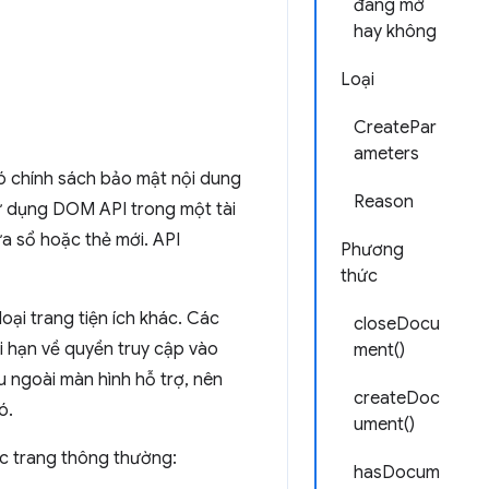
đang mở
hay không
Loại
CreatePar
ameters
ó chính sách bảo mật nội dung
Reason
sử dụng DOM API trong một tài
a sổ hoặc thẻ mới. API
Phương
thức
oại trang tiện ích khác. Các
closeDocu
ới hạn về quyền truy cập vào
ment()
ệu ngoài màn hình hỗ trợ, nên
createDoc
ó.
ument()
ác trang thông thường:
hasDocum