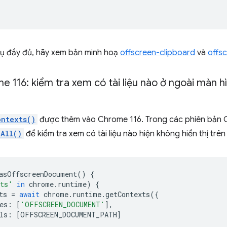
dụ đầy đủ, hãy xem bản minh hoạ
offscreen-clipboard
và
offs
 116: kiểm tra xem có tài liệu nào ở ngoài màn 
ontexts()
được thêm vào Chrome 116. Trong các phiên bản 
hAll()
để kiểm tra xem có tài liệu nào hiện không hiển thị trê
asOffscreenDocument
()
{
xts'
in
chrome
.
runtime
)
{
ts
=
await
chrome
.
runtime
.
getContexts
({
es
:
[
'OFFSCREEN_DOCUMENT'
],
ls
:
[
OFFSCREEN_DOCUMENT_PATH
]