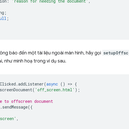
ion
:
'reason for needing the document'
,
ng
;
ull
;
hông báo đến một tài liệu ngoài màn hình, hãy gọi
setupOffsc
tại, như minh hoạ trong ví dụ sau.
Clicked
.
addListener
(
async
()
=
>
{
screenDocument
(
'off_screen.html'
);
e to offscreen document
.
sendMessage
({
,
screen'
,