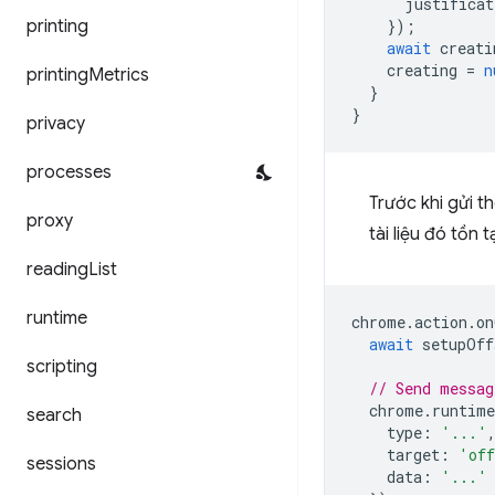
justificat
printing
});
await
creati
creating
=
n
printing
Metrics
}
}
privacy
processes
Trước khi gửi t
proxy
tài liệu đó tồn 
reading
List
runtime
chrome
.
action
.
on
await
setupOff
scripting
// Send messag
chrome
.
runtime
search
type
:
'...'
target
:
'off
sessions
data
:
'...'