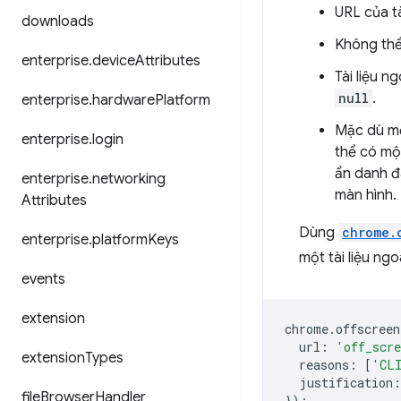
URL của tà
downloads
Không thể 
enterprise
.
device
Attributes
Tài liệu n
null
.
enterprise
.
hardware
Platform
Mặc dù một
enterprise
.
login
thể có một
ẩn danh đ
enterprise
.
networking
màn hình.
Attributes
Dùng
chrome.
enterprise
.
platform
Keys
một tài liệu ng
events
extension
chrome
.
offscreen
url
:
'off_scr
extension
Types
reasons
:
[
'CL
justification
:
file
Browser
Handler
});