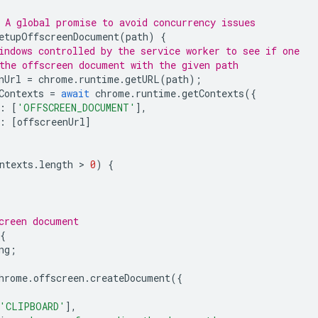
 A global promise to avoid concurrency issues
etupOffscreenDocument
(
path
)
{
indows controlled by the service worker to see if one
the offscreen document with the given path
nUrl
=
chrome
.
runtime
.
getURL
(
path
);
Contexts
=
await
chrome
.
runtime
.
getContexts
({
:
[
'OFFSCREEN_DOCUMENT'
],
:
[
offscreenUrl
]
ntexts
.
length
 > 
0
)
{
creen document
{
ng
;
hrome
.
offscreen
.
createDocument
({
'CLIPBOARD'
],