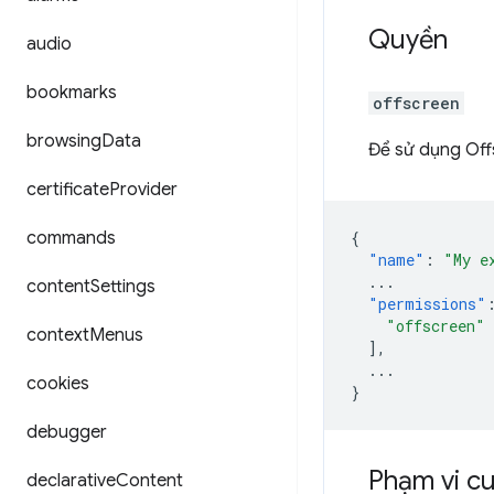
Quyền
audio
bookmarks
offscreen
browsing
Data
Để sử dụng Off
certificate
Provider
commands
{
"name"
:
"My e
...
content
Settings
"permissions"
"offscreen"
context
Menus
],
...
cookies
}
debugger
Phạm vi c
declarative
Content