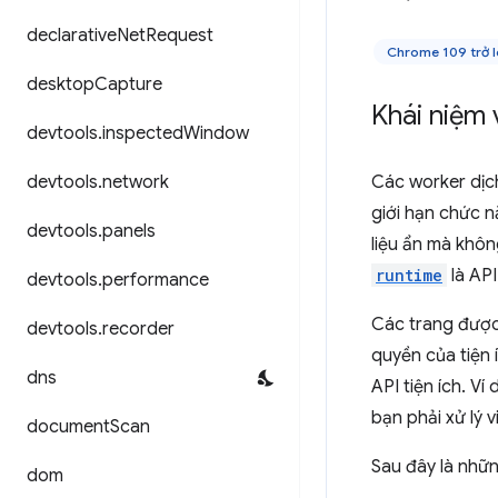
declarative
Net
Request
Chrome 109 trở 
desktop
Capture
Khái niệm 
devtools
.
inspected
Window
devtools
.
network
Các worker dịc
giới hạn chức n
devtools
.
panels
liệu ẩn mà khô
runtime
là API
devtools
.
performance
Các trang được 
devtools
.
recorder
quyền của tiện 
dns
API tiện ích. Ví 
bạn phải xử lý 
document
Scan
Sau đây là nhữn
dom