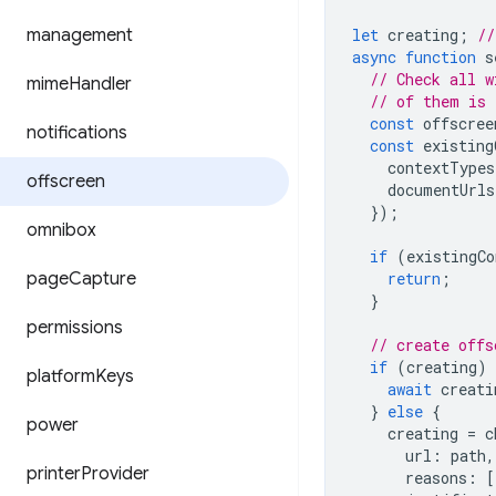
management
let
creating
;
//
async
function
s
// Check all w
mime
Handler
// of them is 
const
offscree
notifications
const
existing
contextTypes
offscreen
documentUrls
});
omnibox
if
(
existingCo
page
Capture
return
;
}
permissions
// create offs
if
(
creating
)
platform
Keys
await
creati
}
else
{
power
creating
=
c
url
:
path
,
printer
Provider
reasons
:
[