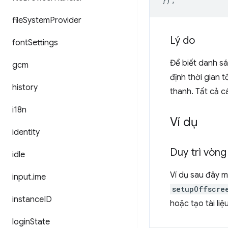
file
System
Provider
Lý do
font
Settings
Để biết danh sá
gcm
định thời gian t
history
thanh. Tất cả c
i18n
Ví dụ
identity
Duy trì vòng
idle
Ví dụ sau đây m
input
.
ime
setupOffscre
instance
ID
hoặc tạo tài liệ
login
State