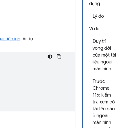
dụng
Lý do
Ví dụ
ai tiện ích
. Ví dụ:
Duy trì
vòng đời
của một tài
liệu ngoài
màn hình
Trước
Chrome
116: kiểm
tra xem có
tài liệu nào
ở ngoài
màn hình