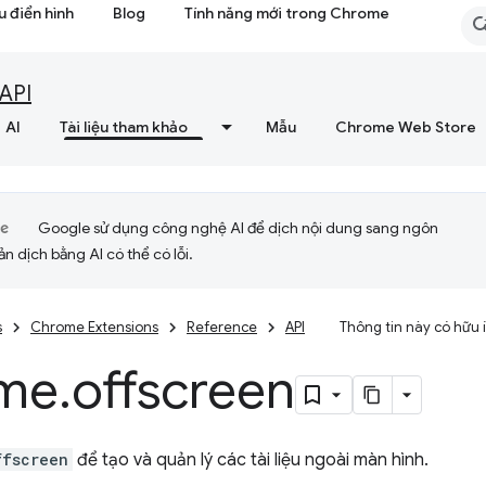
 điển hình
Blog
Tính năng mới trong Chrome
API
AI
Tài liệu tham khảo
Mẫu
Chrome Web Store
Google sử dụng công nghệ AI để dịch nội dung sang ngôn
ản dịch bằng AI có thể có lỗi.
s
Chrome Extensions
Reference
API
Thông tin này có hữu
me
.
offscreen
ffscreen
để tạo và quản lý các tài liệu ngoài màn hình.