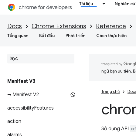
Tài liệu
Nghiên cứu
Docs
Chrome Extensions
Reference
Tổng quan
Bắt đầu
Phát triển
Cách thực hiện
ngữ bạn ưu tiên. B
Manifest V3
Trang chủ
Doc
➡ Manifest V2
chro
accessibility
Features
action
Sử dụng API
o
alarms