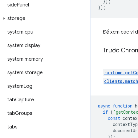
});
side
Panel
});
storage
system
.
cpu
Để xem các ví 
system
.
display
Trước Chrome
system
.
memory
system
.
storage
runtime.getC
clients.matc
system
Log
tab
Capture
async
function
h
if
(
'getConte
tab
Groups
const
contex
contextTyp
tabs
documentUr
});