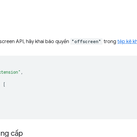
screen API, hãy khai báo quyền
"offscreen"
trong
tệp kê kh
xtension"
,
:
[
ung cấp