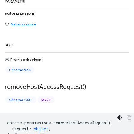
PARAMETRI
autorizzazioni
Autorizzazioni
RESI
Promise<boolean>
Chrome 96+
remove
Host
Access
Request(
)
Chrome 133+
MV3+
chrome
.
permissions
.
removeHostAccessRequest
(
request
:
object
,