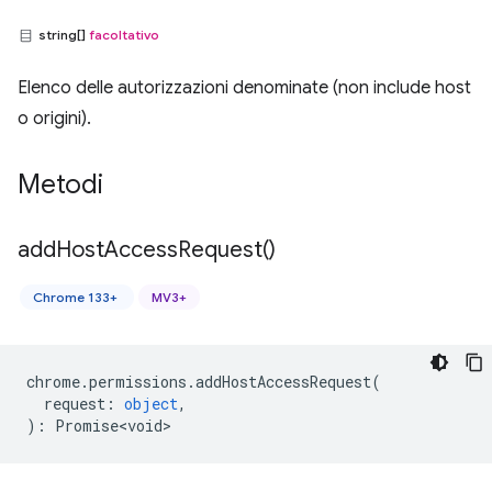
string[]
facoltativo
Elenco delle autorizzazioni denominate (non include host
o origini).
Metodi
add
Host
Access
Request(
)
Chrome 133+
MV3+
chrome
.
permissions
.
addHostAccessRequest
(
request
:
object
,
)
:
Promise<void>