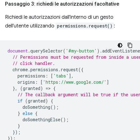
Passaggio 3: richiedi le autorizzazioni facoltative
Richiedi le autorizzazioni dall'interno di un gesto
dell'utente utilizzando
permissions.request()
:
document
.
querySelector
(
'#my-button'
).
addEventListene
// Permissions must be requested from inside a use
// click handler.
chrome
.
permissions
.
request
({
permissions
:
[
'tabs'
],
origins
:
[
'https://www.google.com/'
]
},
(
granted
)
=
>
{
// The callback argument will be true if the use
if
(
granted
)
{
doSomething
();
}
else
{
doSomethingElse
();
}
});
});