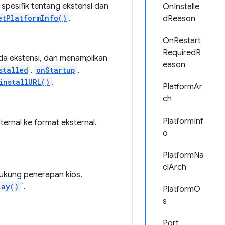
pesifik tentang ekstensi dan
OnInstalle
etPlatformInfo()
.
dReason
OnRestart
RequiredR
da ekstensi, dan menampilkan
eason
stalled
,
onStartup
,
installURL()
.
PlatformAr
ch
PlatformInf
ternal ke format eksternal.
o
PlatformNa
clArch
ukung penerapan kios.
lay()
`
.
PlatformO
s
Port