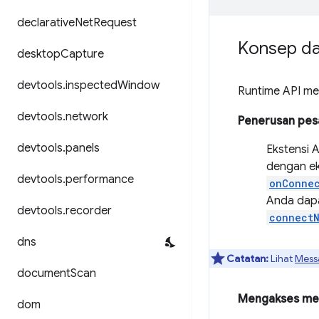
declarative
Net
Request
Konsep d
desktop
Capture
devtools
.
inspected
Window
Runtime API me
devtools
.
network
Penerusan pes
devtools
.
panels
Ekstensi 
dengan ek
devtools
.
performance
onConnec
Anda dapa
devtools
.
recorder
connectN
dns
Catatan:
Lihat
Mess
document
Scan
Mengakses met
dom