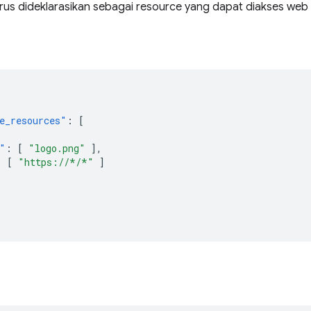
rus dideklarasikan sebagai resource yang dapat diakses web 
e_resources"
:
[
"
:
[
"logo.png"
],
:
[
"https://*/*"
]