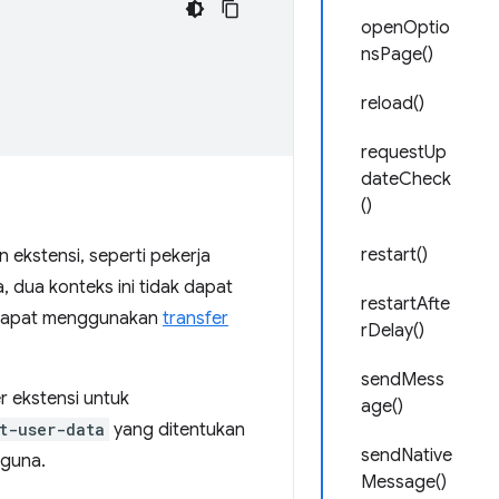
openOptio
nsPage()
reload()
requestUp
dateCheck
()
restart()
 ekstensi, seperti pekerja
 dua konteks ini tidak dapat
restartAfte
i dapat menggunakan
transfer
rDelay()
sendMess
r ekstensi untuk
age()
t-user-data
yang ditentukan
sendNative
gguna.
Message()