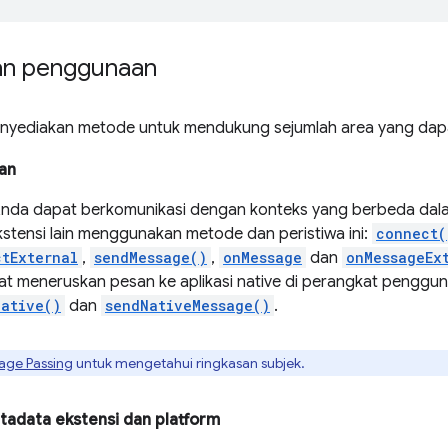
an penggunaan
nyediakan metode untuk mendukung sejumlah area yang dapa
an
Anda dapat berkomunikasi dengan konteks yang berbeda dala
stensi lain menggunakan metode dan peristiwa ini:
connect(
tExternal
,
sendMessage()
,
onMessage
dan
onMessageEx
t meneruskan pesan ke aplikasi native di perangkat pengg
ative()
dan
sendNativeMessage()
.
age Passing
untuk mengetahui ringkasan subjek.
adata ekstensi dan platform