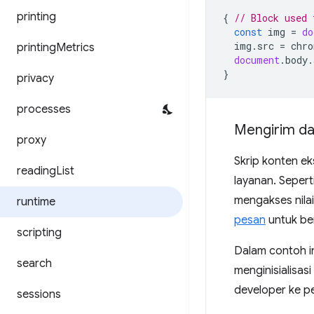
printing
{
// Block used 
const
img
=
do
img
.
src
=
chro
printing
Metrics
document
.
body
.
}
privacy
processes
Mengirim dat
proxy
Skrip konten ek
reading
List
layanan. Sepert
mengakses nila
runtime
pesan
untuk ber
scripting
Dalam contoh in
search
menginisialisas
developer ke p
sessions