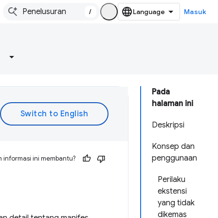
/
Masuk
Pada
halaman ini
Deskripsi
Konsep dan
penggunaan
 informasi ini membantu?
Perilaku
ekstensi
yang tidak
dikemas