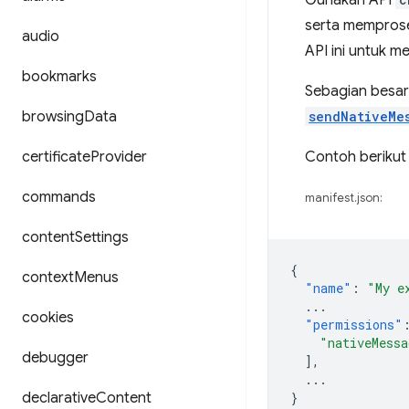
Gunakan API
serta memprose
audio
API ini untuk m
bookmarks
Sebagian besar
browsing
Data
sendNativeMe
certificate
Provider
Contoh berikut
commands
manifest.json:
content
Settings
{
context
Menus
"name"
:
"My e
...
cookies
"permissions"
"nativeMessa
debugger
],
...
declarative
Content
}