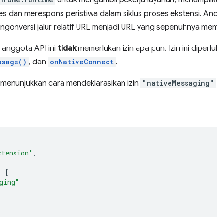
untuk mengambil pekerja layanan, menampilka
s dan merespons peristiwa dalam siklus proses ekstensi. A
engonversi jalur relatif URL menjadi URL yang sepenuhnya mem
 anggota API ini
tidak
memerlukan izin apa pun. Izin ini diperl
ssage()
, dan
onNativeConnect
.
 menunjukkan cara mendeklarasikan izin
"nativeMessaging"
xtension"
,
:
[
ging"