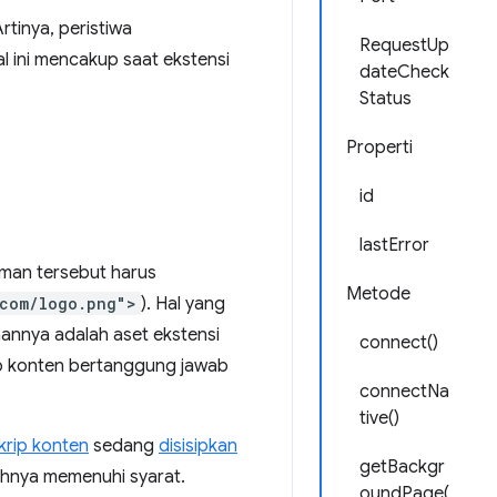
rtinya, peristiwa
RequestUp
al ini mencakup saat ekstensi
dateCheck
Status
Properti
id
lastError
aman tersebut harus
Metode
.com/logo.png">
). Hal yang
annya adalah aset ekstensi
connect()
p konten bertanggung jawab
connectNa
tive()
krip konten
sedang
disisipkan
getBackgr
hnya memenuhi syarat.
oundPage(