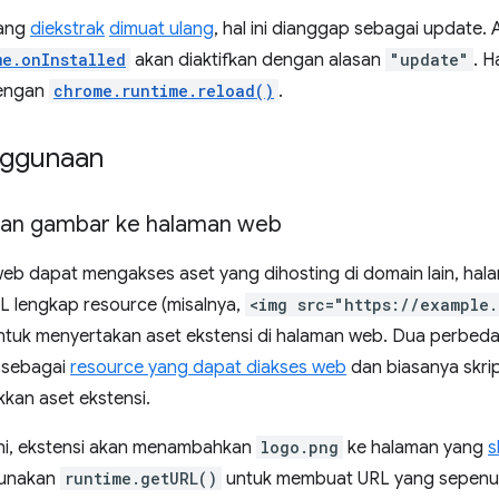
yang
diekstrak
dimuat ulang
, hal ini dianggap sebagai update. A
me.onInstalled
akan diaktifkan dengan alasan
"update"
. H
dengan
chrome.runtime.reload()
.
nggunaan
n gambar ke halaman web
eb dapat mengakses aset yang dihosting di domain lain, hal
 lengkap resource (misalnya,
<img src="https://example
ntuk menyertakan aset ekstensi di halaman web. Dua perbeda
 sebagai
resource yang dapat diakses web
dan biasanya skri
kan aset ekstensi.
ni, ekstensi akan menambahkan
logo.png
ke halaman yang
s
unakan
runtime.getURL()
untuk membuat URL yang sepenu