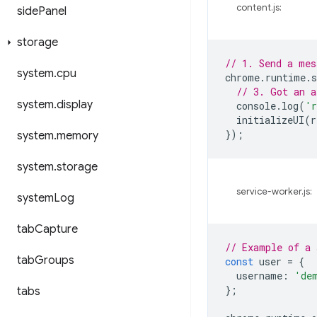
content.js:
side
Panel
storage
// 1. Send a mes
system
.
cpu
chrome
.
runtime
.
s
// 3. Got an a
system
.
display
console
.
log
(
'r
initializeUI
(
r
});
system
.
memory
system
.
storage
service-worker.js:
system
Log
tab
Capture
// Example of a 
tab
Groups
const
user
=
{
username
:
'de
};
tabs