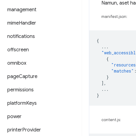
Namun, aset ha
management
manifest.json:
mime
Handler
notifications
{
...
offscreen
"web_accessibl
{
omnibox
"resources
"matches"
page
Capture
}
],
...
permissions
}
platform
Keys
power
content.js:
printer
Provider