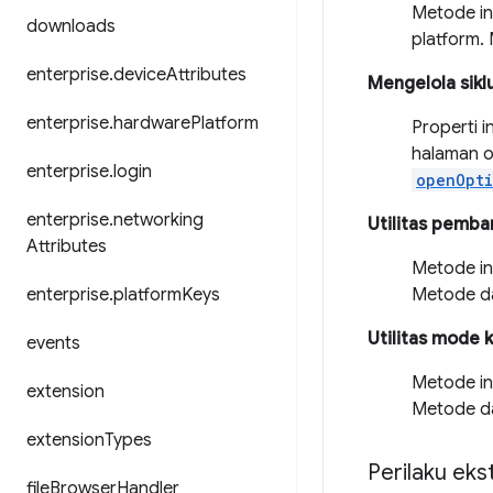
Metode in
downloads
platform.
enterprise
.
device
Attributes
Mengelola sikl
enterprise
.
hardware
Platform
Properti 
halaman o
enterprise
.
login
openOpt
enterprise
.
networking
Utilitas pemba
Attributes
Metode ini
enterprise
.
platform
Keys
Metode da
Utilitas mode k
events
Metode in
extension
Metode da
extension
Types
Perilaku eks
file
Browser
Handler