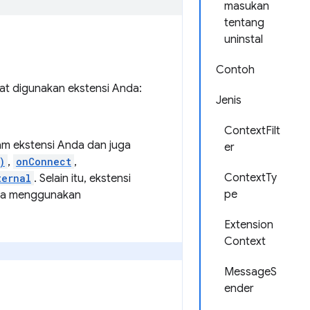
masukan
tentang
uninstal
Contoh
t digunakan ekstensi Anda:
Jenis
ContextFilt
m ekstensi Anda dan juga
er
)
,
onConnect
,
ContextTy
ternal
. Selain itu, ekstensi
pe
una menggunakan
Extension
Context
MessageS
ender