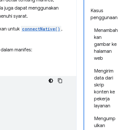
n detail tentang manifes,
nda juga dapat menggunakan
Kasus
enuhi syarat.
penggunaan
ukan untuk
connectNative()
,
Menambah
kan
gambar ke
dalam manifes:
halaman
web
Mengirim
data dari
skrip
konten ke
pekerja
layanan
Mengump
ulkan