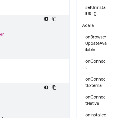
setUninstal
lURL()
Acara
er
onBrowser
UpdateAva
ilable
onConnec
t
onConnec
tExternal
onConnec
tNative
onInstalled