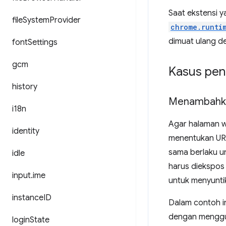
Saat ekstensi 
file
System
Provider
chrome.runti
dimuat ulang 
font
Settings
gcm
Kasus pe
history
Menambahka
i18n
Agar halaman w
identity
menentukan URL
sama berlaku u
idle
harus diekspos
input
.
ime
untuk menyuntik
instance
ID
Dalam contoh i
dengan mengg
login
State