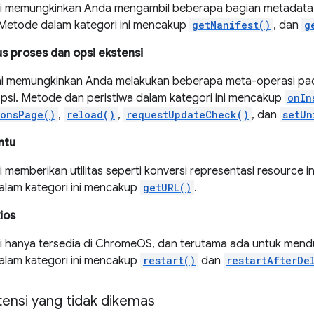
i memungkinkan Anda mengambil beberapa bagian metadata s
 Metode dalam kategori ini mencakup
getManifest()
, dan
g
us proses dan opsi ekstensi
ini memungkinkan Anda melakukan beberapa meta-operasi pa
psi. Metode dan peristiwa dalam kategori ini mencakup
onIn
ionsPage()
,
reload()
,
requestUpdateCheck()
, dan
setUn
ntu
 memberikan utilitas seperti konversi representasi resource in
lam kategori ini mencakup
getURL()
.
ios
i hanya tersedia di ChromeOS, dan terutama ada untuk mend
lam kategori ini mencakup
restart()
dan
restartAfterDe
tensi yang tidak dikemas