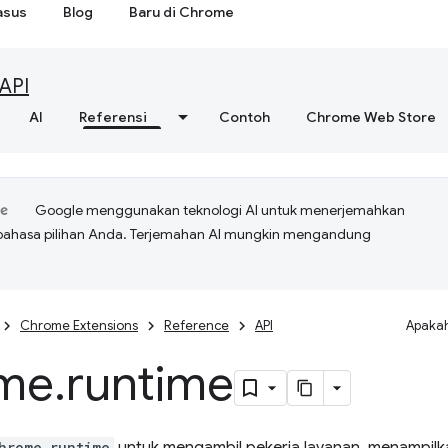
asus
Blog
Baru di Chrome
API
AI
Referensi
Contoh
Chrome Web Store
Google menggunakan teknologi AI untuk menerjemahkan
bahasa pilihan Anda. Terjemahan AI mungkin mengandung
Chrome Extensions
Reference
API
Apakah
me
.
runtime
hrome.runtime