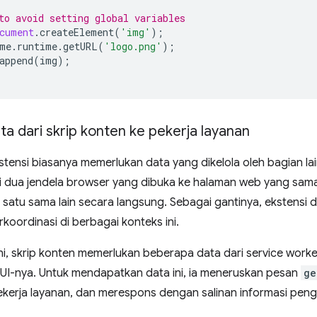
to avoid setting global variables
cument
.
createElement
(
'img'
);
me
.
runtime
.
getURL
(
'logo.png'
);
append
(
img
);
a dari skrip konten ke pekerja layanan
stensi biasanya memerlukan data yang dikelola oleh bagian lain
i dua jendela browser yang dibuka ke halaman web yang sama,
i satu sama lain secara langsung. Sebagai gantinya, ekstens
koordinasi di berbagai konteks ini.
i, skrip konten memerlukan beberapa data dari service worke
i UI-nya. Untuk mendapatkan data ini, ia meneruskan pesan
ge
ekerja layanan, dan merespons dengan salinan informasi pen