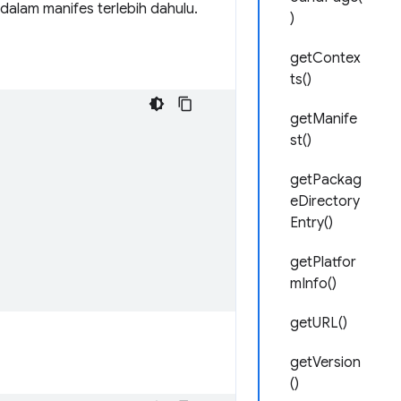
dalam manifes terlebih dahulu.
)
getContex
ts()
getManife
st()
getPackag
eDirectory
Entry()
getPlatfor
mInfo()
getURL()
getVersion
()