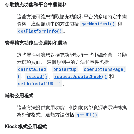
存取擴充功能和平台中繼資料
這些方法可讓您擷取擴充功能和平台的多項特定中繼
資料。這個類別中的方法包括
getManifest()
和
getPlatformInfo()
。
管理擴充功能生命週期和選項
這些屬性可讓您對擴充功能執行一些中繼作業，並顯
示選項頁面。 這個類別中的方法和事件包括
onInstalled
、
onStartup
、
openOptionsPage(
)
、
reload()
、
requestUpdateCheck()
和
setUninstallURL()
。
輔助公用程式
這些方法提供實用功能，例如將內部資源表示法轉換
為外部格式。這類方法包括
getURL()
。
Kiosk 模式公用程式