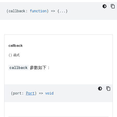
(
callback
:
function
) => {...}
callback
函式
callback
參數如下：
(
port
:
Port
) =>
void