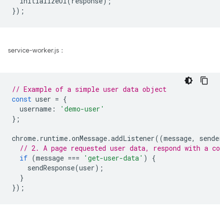
initializeUI
(
response
);
});
service-worker.js：
// Example of a simple user data object
const
user
=
{
username
:
'demo-user'
};
chrome
.
runtime
.
onMessage
.
addListener
((
message
,
sende
// 2. A page requested user data, respond with a co
if
(
message
===
'get-user-data'
)
{
sendResponse
(
user
);
}
});