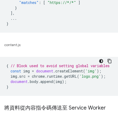
"matches"
:
[
"https://*/*"
]
}
],
...
}
content.js:
{
// Block used to avoid setting global variables
const
img
=
document
.
createElement
(
'img'
);
img
.
src
=
chrome
.
runtime
.
getURL
(
'logo.png'
);
document
.
body
.
append
(
img
);
}
將資料從內容指令碼傳送至 Service Worker