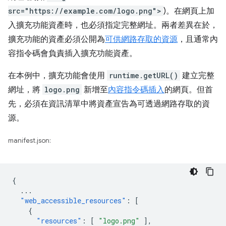
src="https://example.com/logo.png">
)。在網頁上加
入擴充功能資產時，也必須指定完整網址。兩者差異在於，
擴充功能的資產必須公開為
可供網路存取的資源
，且通常內
容指令碼會負責插入擴充功能資產。
在本例中，擴充功能會使用
runtime.getURL()
建立完整
網址，將
logo.png
新增至
內容指令碼
插入
的網頁。但首
先，必須在資訊清單中將資產宣告為可透過網路存取的資
源。
manifest.json:
{
...
"web_accessible_resources"
:
[
{
"resources"
:
[
"logo.png"
],