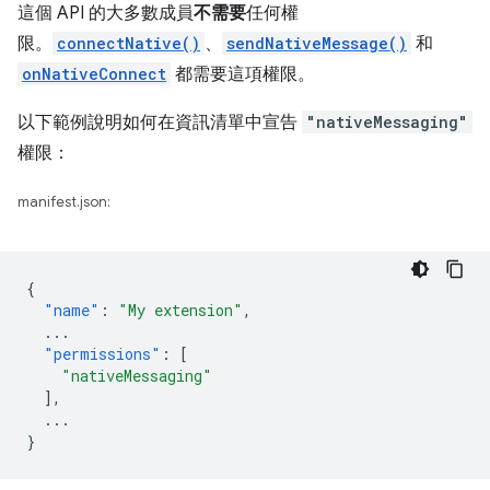
這個 API 的大多數成員
不需要
任何權
限。
connectNative()
、
sendNativeMessage()
和
onNativeConnect
都需要這項權限。
以下範例說明如何在資訊清單中宣告
"nativeMessaging"
權限：
manifest.json:
{
"name"
:
"My extension"
,
...
"permissions"
:
[
"nativeMessaging"
],
...
}