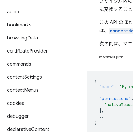
フサイクル内のイ
に変換すること
audio
この API 
bookmarks
は、
connectN
browsing
Data
次の例は、マ
certificate
Provider
manifest.json:
commands
content
Settings
{
"name"
:
"My e
context
Menus
...
"permissions"
cookies
"nativeMessa
],
debugger
...
}
declarative
Content