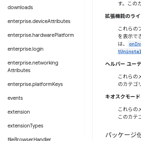
す。この
downloads
拡張機能のライ
enterprise
.
device
Attributes
これらの
enterprise
.
hardware
Platform
を表示で
は、
onIn
enterprise
.
login
tUninsta
enterprise
.
networking
ヘルパー ユー
Attributes
これらの
enterprise
.
platform
Keys
のカテゴ
キオスクモード
events
これらのメ
extension
このカテ
extension
Types
パッケージ
file
Browser
Handler