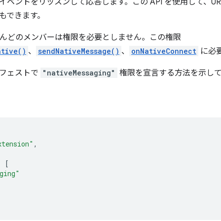
ベントをリッスンして応答します。この API を使用して、URL
もできます。
のほとんどのメンバーは権限を必要としません。
この権限
ative()
、
sendNativeMessage()
、
onNativeConnect
に必
ニフェストで
"nativeMessaging"
権限を宣言する方法を示して
xtension"
,
:
[
ging"