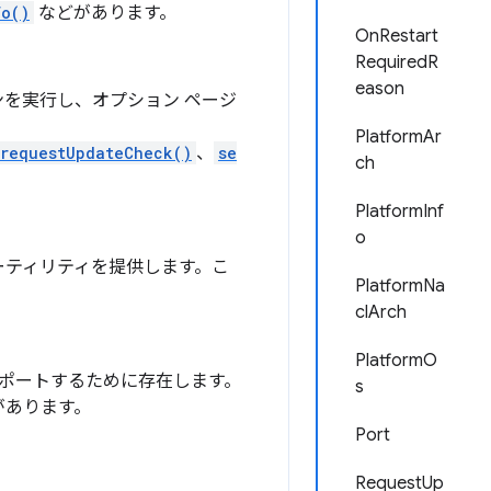
fo()
などがあります。
OnRestart
RequiredR
eason
を実行し、オプション ページ
PlatformAr
requestUpdateCheck()
、
se
ch
PlatformInf
o
ーティリティを提供します。こ
PlatformNa
clArch
PlatformO
をサポートするために存在します。
s
があります。
Port
RequestUp