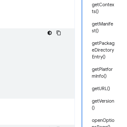
getContex
ts()
getManife
st()
getPackag
eDirectory
Entry()
getPlatfor
mInfo()
getURL()
getVersion
()
openOptio