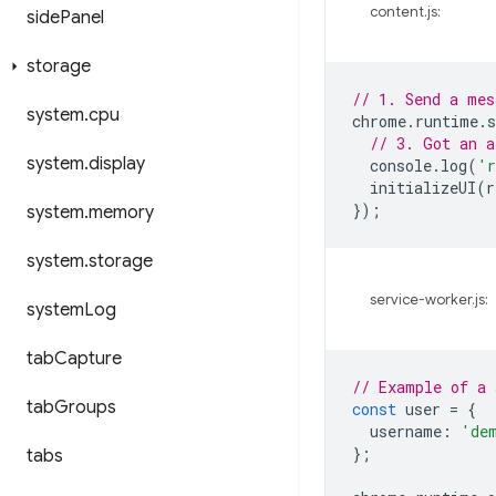
content.js:
side
Panel
storage
// 1. Send a mes
system
.
cpu
chrome
.
runtime
.
s
// 3. Got an a
system
.
display
console
.
log
(
'r
initializeUI
(
r
});
system
.
memory
system
.
storage
service-worker.js:
system
Log
tab
Capture
// Example of a 
tab
Groups
const
user
=
{
username
:
'de
};
tabs