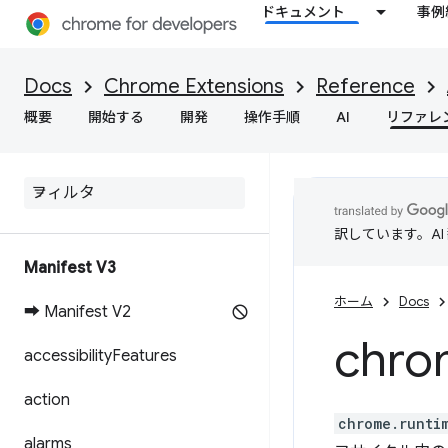
ドキュメント
事例
Docs
Chrome Extensions
Reference
概要
開始する
開発
操作手順
AI
リファレ
訳しています。A
Manifest V3
ホーム
Docs
➡ Manifest V2
chro
accessibility
Features
action
chrome.runti
alarms