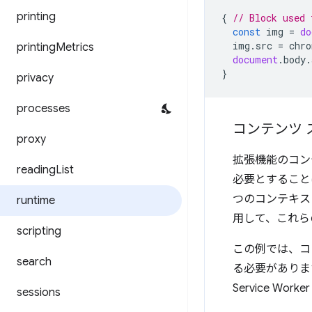
printing
{
// Block used 
const
img
=
do
img
.
src
=
chro
printing
Metrics
document
.
body
.
}
privacy
processes
コンテンツ ス
proxy
拡張機能のコンテ
reading
List
必要とすること
つのコンテキス
runtime
用して、これら
scripting
この例では、コン
search
る必要がありま
Service W
sessions