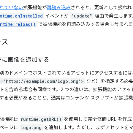
れていない
拡張機能が
再読み込み
されると、更新として扱われ
ntime.onInstalled
イベントが
"update"
理由で発生します
ntime.reload()
で拡張機能を再読み込みする場合も含まれま
ース
ジに画像を追加する
別のドメインでホストされているアセットにアクセスするには
c="https://example.com/logo.png">
など）を指定する必要
トを含める場合も同様です。2 つの違いは、拡張機能のアセッ
する必要があることと、通常はコンテンツ スクリプトが拡張
拡張機能は
runtime.getURL()
を使用して完全修飾 URL を作
るページに
logo.png
を追加します。ただし、まずアセットをマ