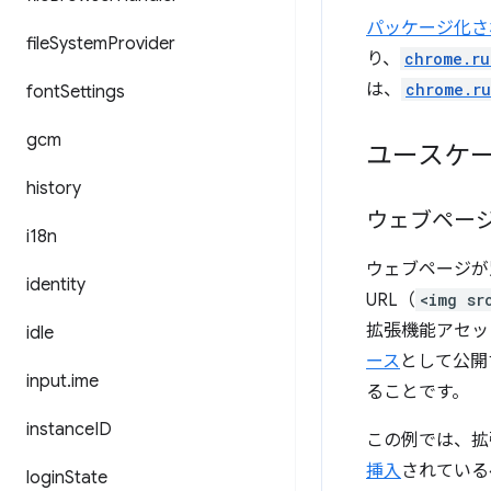
パッケージ化さ
file
System
Provider
り、
chrome.ru
は、
chrome.ru
font
Settings
gcm
ユースケ
history
ウェブペー
i18n
ウェブページが
identity
URL（
<img sr
拡張機能アセッ
idle
ース
として公開
input
.
ime
ることです。
instance
ID
この例では、
挿入
されてい
login
State