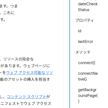
dateCheck
ます。つま
Status
。これに
す。
プロパティ
id
lastError
メソッド
、リソースの完全な
connect()
があります。ウェブページに
トを
ウェブ アクセス可能なリソ
connectNa
tive()
機能のアセットの挿入を担当す
getBackgr
oundPage(
成し、
コンテンツ スクリプト
が
)
ニフェストでウェブ アクセス