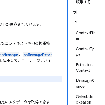
収集する
例
型
メソッドが用意されています。
ContextFilt
er
まなコンテキストや他の拡張機
ContextTy
pe
onMessage
、
onMessageExter
を使用して、ユーザーのデバイ
Extension
。
Context
MessageS
ender
OnInstalle
特定のメタデータを取得できま
dReason