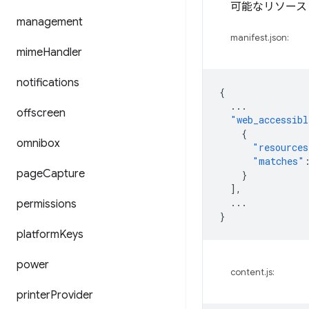
可能なリソース
management
manifest.json:
mime
Handler
notifications
{
...
offscreen
"web_accessibl
{
omnibox
"resources
"matches"
page
Capture
}
],
...
permissions
}
platform
Keys
power
content.js:
printer
Provider