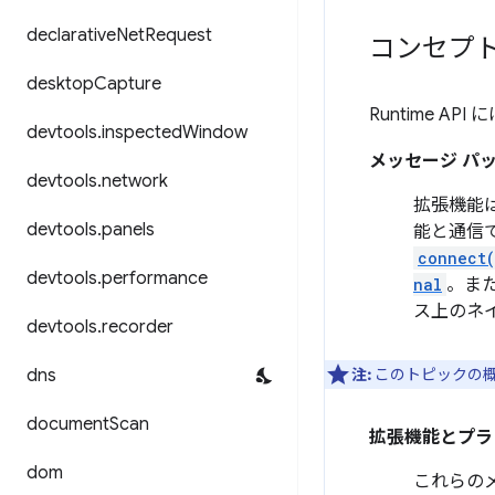
declarative
Net
Request
コンセプ
desktop
Capture
Runtime 
devtools
.
inspected
Window
メッセージ パ
devtools
.
network
拡張機能
devtools
.
panels
能と通信
connect
devtools
.
performance
nal
。ま
ス上のネ
devtools
.
recorder
dns
注:
このトピックの
document
Scan
拡張機能とプラ
dom
これらの