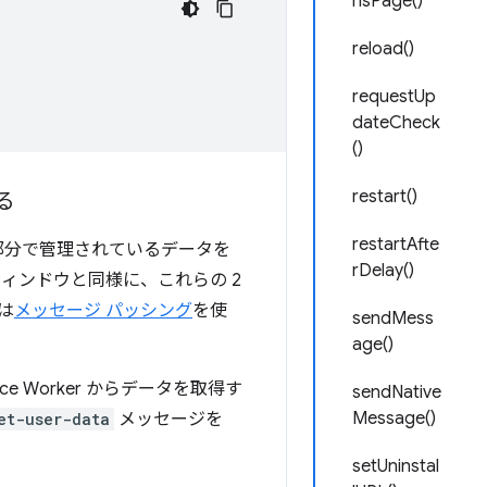
nsPage()
reload()
requestUp
dateCheck
()
restart()
る
restartAfte
別の部分で管理されているデータを
rDelay()
ウィンドウと同様に、これらの 2
は
メッセージ パッシング
を使
sendMess
age()
e Worker からデータを取得す
sendNative
Message()
et-user-data
メッセージを
setUninstal