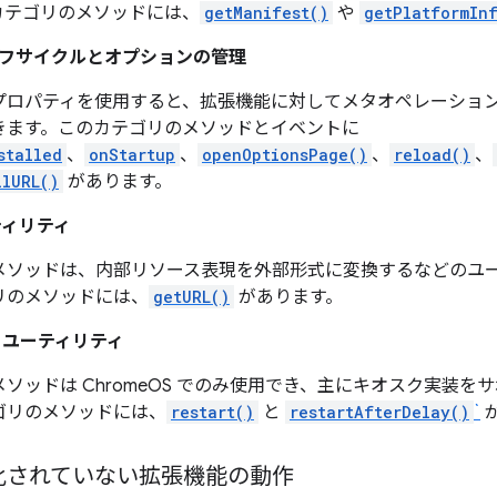
カテゴリのメソッドには、
getManifest()
や
getPlatformIn
フサイクルとオプションの管理
プロパティを使用すると、拡張機能に対してメタオペレーション
きます。このカテゴリのメソッドとイベントに
stalled
、
onStartup
、
openOptionsPage()
、
reload()
、
llURL()
があります。
ティリティ
メソッドは、内部リソース表現を外部形式に変換するなどのユ
リのメソッドには、
getURL()
があります。
 ユーティリティ
ソッドは ChromeOS でのみ使用でき、主にキオスク実装
ゴリのメソッドには、
restart()
と
restartAfterDelay()
`
化されていない拡張機能の動作