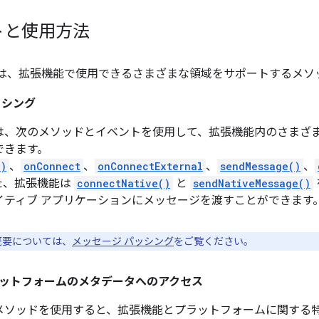
トと使用方法
API には、拡張機能で使用できるさまざまな領域をサポートする
ッシング
は、次のメソッドとイベントを使用して、拡張機能内のさまざ
できます。
()
、
onConnect
、
onConnectExternal
、
sendMessage()
、
た、拡張機能は
connectNative()
と
sendNativeMessage()
イティブ アプリケーションにメッセージを渡すことができます
概要については、
メッセージ パッシング
をご覧ください。
ットフォームのメタデータへのアクセス
メソッドを使用すると、拡張機能とプラットフォームに関する