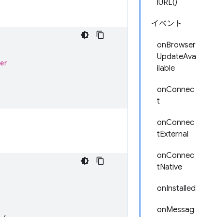
lURL()
イベント
onBrowser
UpdateAva
er
ilable
onConnec
t
onConnec
tExternal
onConnec
tNative
onInstalled
onMessag