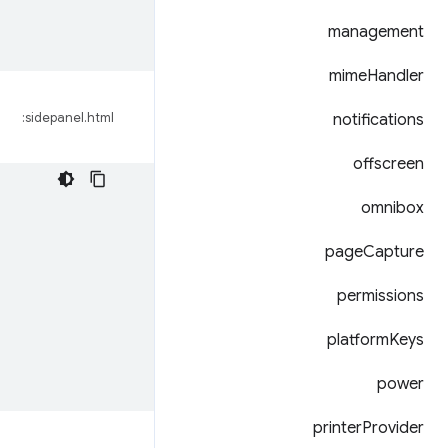
management
mime
Handler
notifications
sidepanel.html:
offscreen
omnibox
page
Capture
permissions
platform
Keys
power
printer
Provider