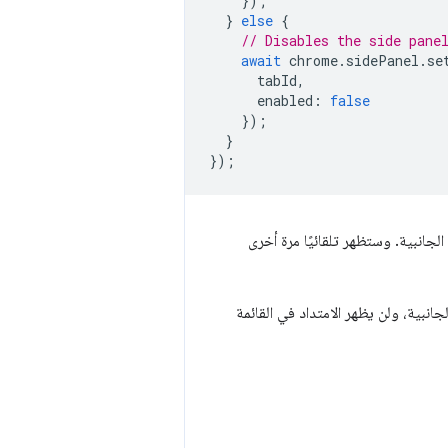
});
}
else
{
// Disables the side pane
await
chrome
.
sidePanel
.
se
tabId
,
enabled
:
false
});
}
});
لجانبية. وستظهر تلقائيًا مرة أخرى
انبية، ولن يظهر الامتداد في القائمة