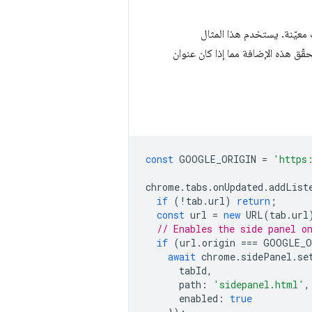
معيّنة. يستخدم هذا المثال
ّق هذه الإضافة مما إذا كان عنوان
const
GOOGLE_ORIGIN
=
'https
chrome
.
tabs
.
onUpdated
.
addList
if
(
!
tab
.
url
)
return
;
const
url
=
new
URL
(
tab
.
url
// Enables the side panel o
if
(
url
.
origin
===
GOOGLE_O
await
chrome
.
sidePanel
.
se
tabId
,
path
:
'sidepanel.html'
,
enabled
:
true