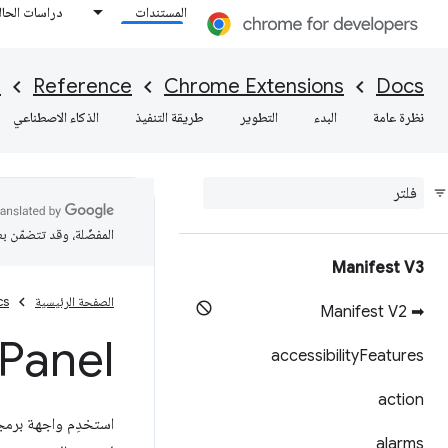
المستندات
دراسات الحال
I
Reference
Chrome Extensions
Docs
نظرة عامة
البدء
التطوير
طريقة التنفيذ
الذكاء الاصطناعي
المفضّلة، وقد تتضمّن ب
Manifest V3
الصفحة الرئيسية
cs
➡ Manifest V2
Panel
accessibility
Features
action
استخدِم واجهة برمج
alarms