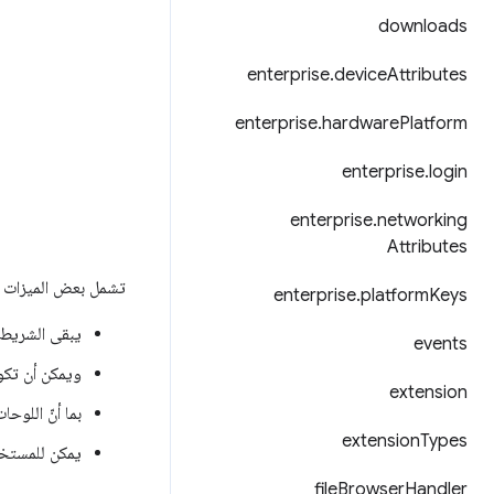
downloads
enterprise
.
device
Attributes
enterprise
.
hardware
Platform
enterprise
.
login
enterprise
.
networking
Attributes
تشمل بعض الميزات م
enterprise
.
platform
Keys
يبقى الشريط ا
events
ويمكن أن تكو
extension
بما أنّ اللوح
extension
Types
يمكن للمستخدم
file
Browser
Handler