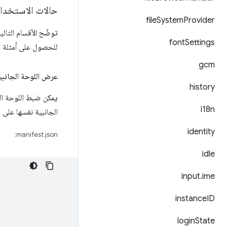
حالات الاستخدا
file
System
Provider
توضّح الأقسام التال
font
Settings
للحصول على أمثلة ك
gcm
عرض اللوحة الجانبي
history
يمكن ضبط اللوحة الج
i18n
الجانبية نفسها على
identity
manifest.json:
idle
input
.
ime
instance
ID
login
State