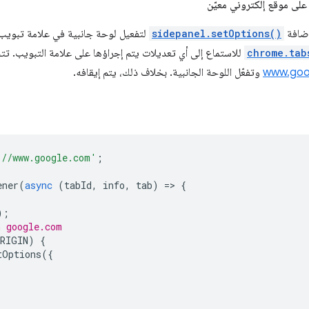
على موقع إلكتروني معيّن
إضافة
sidepanel.setOptions()
لتفعيل لوحة جانبية في علامة تبويب 
chrome.tab
للاستماع إلى أي تعديلات يتم إجراؤها على علامة التبويب. تتحق
www.goo
وتفعّل اللوحة الجانبية. بخلاف ذلك، يتم إيقافه.
://www.google.com'
;
ener
(
async
(
tabId
,
info
,
tab
)
=
>
{
);
n google.com
RIGIN
)
{
tOptions
({