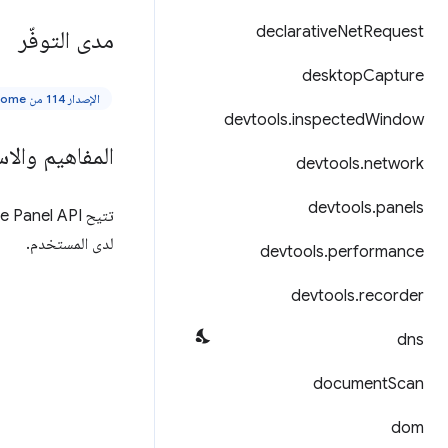
declarative
Net
Request
مدى التوفّر
desktop
Capture
الإصدار 114 من Chrome أو إصدار أحدث
devtools
.
inspected
Window
المفاهيم والا
devtools
.
network
devtools
.
panels
لدى المستخدم.
devtools
.
performance
devtools
.
recorder
dns
document
Scan
dom