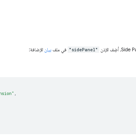
"sidePanel"
في ملف
بيان
الإضافة:
nsion"
,