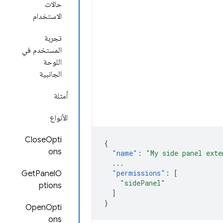
حالات
الاستخدام
تجربة
المستخدم في
اللوحة
الجانبية
أمثلة
الأنواع
CloseOpti
{
ons
"name"
:
"My side panel exte
...
"permissions"
:
[
GetPanelO
"sidePanel"
ptions
]
}
OpenOpti
ons