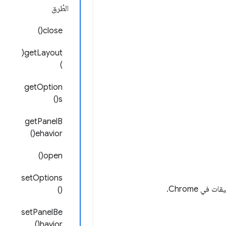
الطُرق
close()
getLayout(
)
getOption
s()
getPanelB
ehavior()
open()
setOptions
ي Chrome.
()
setPanelBe
havior()