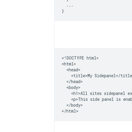
...
}
<!DOCTYPE html>

<html>

  <head>

    <title>My Sidepanel</title
  </head>

  <body>

    <h1>All sites sidepanel ex
    <p>This side panel is enab
  </body>
