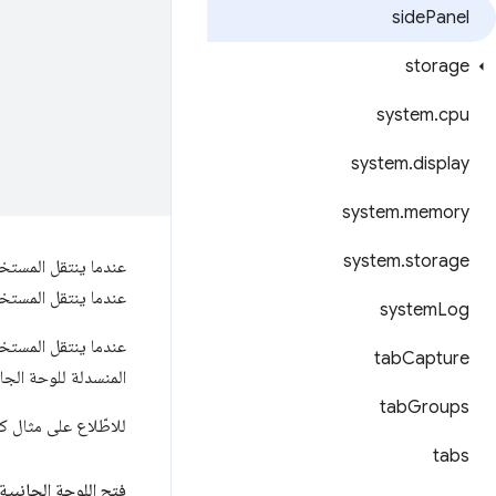
side
Panel
storage
system
.
cpu
system
.
display
system
.
memory
system
.
storage
عندما ينتقل المستخدم
عندما ينتقل المستخد
system
Log
عندما ينتقل المستخدم
tab
Capture
المنسدلة للوحة الجان
tab
Groups
للاطّلاع على مثال ك
tabs
فتح اللوحة الجانبية