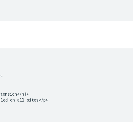
>

tension</h1>

led on all sites</p>
