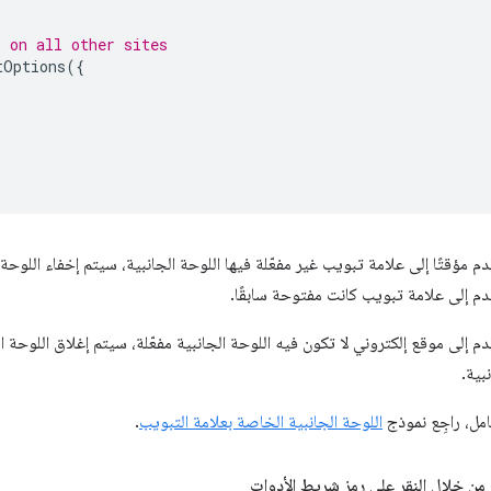
l on all other sites
tOptions
({
 مؤقتًا إلى علامة تبويب غير مفعّلة فيها اللوحة الجانبية، سيتم إخفاء اللوحة ا
م إلى علامة تبويب كانت مفتوحة سابقًا.
 إلى موقع إلكتروني لا تكون فيه اللوحة الجانبية مفعّلة، سيتم إغلاق اللوحة الج
بية.
امل، راجِع نموذج
اللوحة الجانبية الخاصة بعلامة التبويب
.
 من خلال النقر على رمز شريط الأدوات