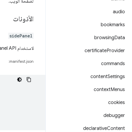
لصفحة الويب.
audio
الأذونات
bookmarks
sidePanel
browsing
Data
لاستخدام Side Panel API، أضِف الإذن
certificate
Provider
manifest.json:
commands
content
Settings
context
Menus
cookies
debugger
declarative
Content