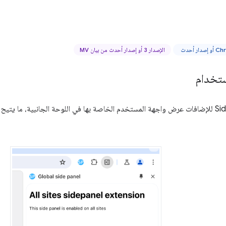
الإصدار 3 أو إصدار أحدث من بيان MV
ستخدام
تتيح Side Panel API للإضافات عرض واجهة المستخدم الخاصة بها في اللوحة الجانبية، م