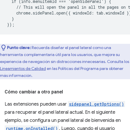
if
(info.menuItemId
===
'openSidePanel')
{
//
This
will
open
the
panel
in
all
the
pages
on
chrome.sidePanel.open({
windowId
:
tab
.
windowId
}
}
}
);
Punto clave:
Recuerda diseñar el panel lateral como una
herramienta complementaria útil para los usuarios, que mejore su
experiencia de navegación sin distracciones innecesarias. Consulta los
Lineamientos de Calidad
en las Políticas del Programa para obtener
más información.
Cómo cambiar a otro panel
Las extensiones pueden usar
sidepanel.getOptions()
para recuperar el panel lateral actual. En el siguiente
ejemplo, se configura un panel lateral de bienvenida en
runtime.onInstalled()
. Luego, cuando el usuario