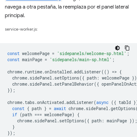
navega a otra pestaña, la reemplaza por el panel lateral
principal.
service-worker.js:
const
welcomePage
=
'sidepanels/welcome-sp.html'
;
const
mainPage
=
'sidepanels/main-sp.html'
;
chrome
.
runtime
.
onInstalled
.
addListener
(()
=
>
{
chrome
.
sidePanel
.
setOptions
({
path
:
welcomePage
}
chrome
.
sidePanel
.
setPanelBehavior
({
openPanelOnAct
});
chrome
.
tabs
.
onActivated
.
addListener
(
async
({
tabId
}
const
{
path
}
=
await
chrome
.
sidePanel
.
getOptions
if
(
path
===
welcomePage
)
{
chrome
.
sidePanel
.
setOptions
({
path
:
mainPage
})
}
});