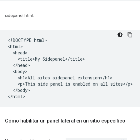
sidepanel.html:
<!DOCTYPE html>

<html>

  <head>

    <title>My Sidepanel</title>

  </head>

  <body>

    <h1>All sites sidepanel extension</h1>

    <p>This side panel is enabled on all sites</p>

  </body>

Cómo habilitar un panel lateral en un sitio específico