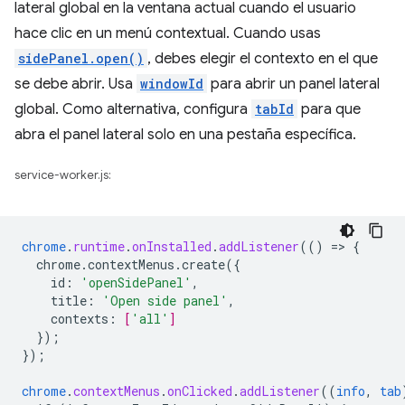
lateral global en la ventana actual cuando el usuario
hace clic en un menú contextual. Cuando usas
sidePanel.open()
, debes elegir el contexto en el que
se debe abrir. Usa
windowId
para abrir un panel lateral
global. Como alternativa, configura
tabId
para que
abra el panel lateral solo en una pestaña específica.
service-worker.js:
chrome
.
runtime
.
onInstalled
.
addListener
(()
=
>
{
chrome.contextMenus.create({
id
:
'openSidePanel'
,
title
:
'Open side panel'
,
contexts
:
[
'all'
]
}
);
}
);
chrome
.
contextMenus
.
onClicked
.
addListener
((
info
,
tab