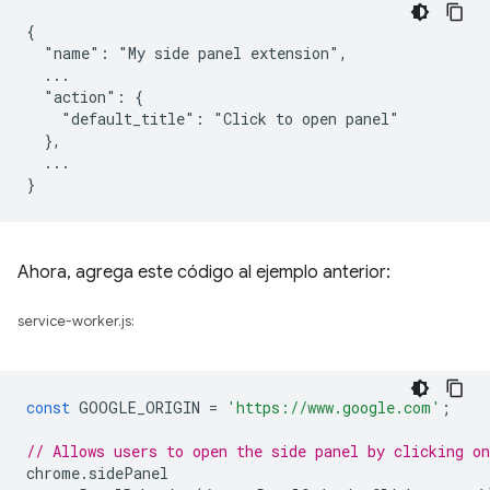
{

  "name": "My side panel extension",

  ...

  "action": {

    "default_title": "Click to open panel"

  },

  ...

Ahora, agrega este código al ejemplo anterior:
service-worker.js:
const
GOOGLE_ORIGIN
=
'https://www.google.com'
;
// Allows users to open the side panel by clicking on
chrome
.
sidePanel