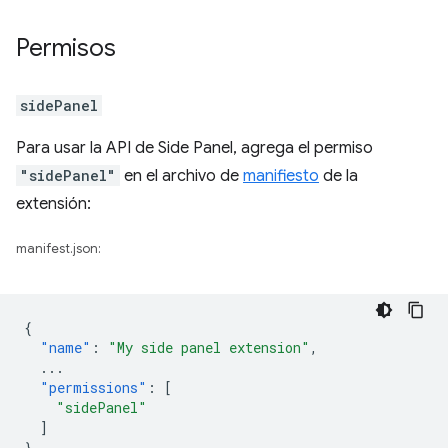
Permisos
sidePanel
Para usar la API de Side Panel, agrega el permiso
"sidePanel"
en el archivo de
manifiesto
de la
extensión:
manifest.json:
{
"name"
:
"My side panel extension"
,
...
"permissions"
:
[
"sidePanel"
]
}