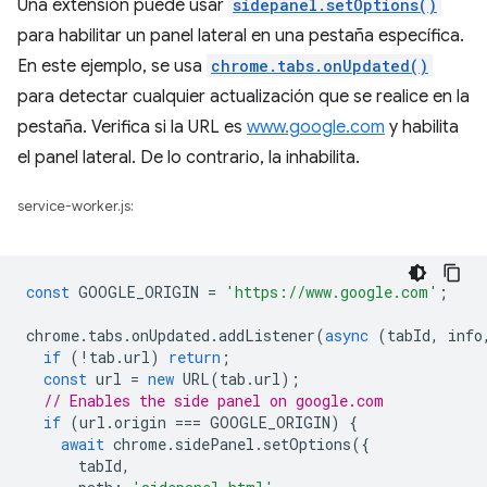
Una extensión puede usar
sidepanel.setOptions()
para habilitar un panel lateral en una pestaña específica.
En este ejemplo, se usa
chrome.tabs.onUpdated()
para detectar cualquier actualización que se realice en la
pestaña. Verifica si la URL es
www.google.com
y habilita
el panel lateral. De lo contrario, la inhabilita.
service-worker.js:
const
GOOGLE_ORIGIN
=
'https://www.google.com'
;
chrome
.
tabs
.
onUpdated
.
addListener
(
async
(
tabId
,
info
if
(
!
tab
.
url
)
return
;
const
url
=
new
URL
(
tab
.
url
);
// Enables the side panel on google.com
if
(
url
.
origin
===
GOOGLE_ORIGIN
)
{
await
chrome
.
sidePanel
.
setOptions
({
tabId
,