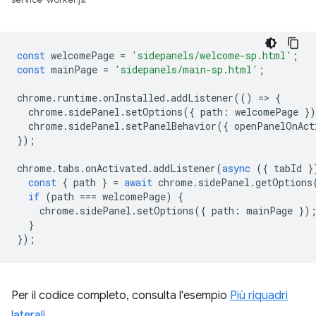
service-worker.js:
const
welcomePage
=
'sidepanels/welcome-sp.html'
;
const
mainPage
=
'sidepanels/main-sp.html'
;
chrome
.
runtime
.
onInstalled
.
addListener
(()
=
>
{
chrome
.
sidePanel
.
setOptions
({
path
:
welcomePage
}
chrome
.
sidePanel
.
setPanelBehavior
({
openPanelOnAct
});
chrome
.
tabs
.
onActivated
.
addListener
(
async
({
tabId
}
const
{
path
}
=
await
chrome
.
sidePanel
.
getOptions
if
(
path
===
welcomePage
)
{
chrome
.
sidePanel
.
setOptions
({
path
:
mainPage
})
}
});
Per il codice completo, consulta l'esempio
Più riquadri
laterali
.