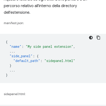
percorso relativo all'interno della directory
dell'estensione.
manifest.json:
{
"name"
:
"My side panel extension"
,
...
"side_panel"
:
{
"default_path"
:
"sidepanel.html"
}
...
}
sidepanel.html: