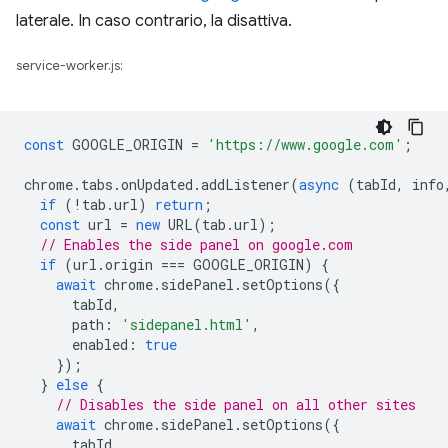
laterale. In caso contrario, la disattiva.
service-worker.js:
const
GOOGLE_ORIGIN
=
'https://www.google.com'
;
chrome
.
tabs
.
onUpdated
.
addListener
(
async
(
tabId
,
info
if
(
!
tab
.
url
)
return
;
const
url
=
new
URL
(
tab
.
url
);
// Enables the side panel on google.com
if
(
url
.
origin
===
GOOGLE_ORIGIN
)
{
await
chrome
.
sidePanel
.
setOptions
({
tabId
,
path
:
'sidepanel.html'
,
enabled
:
true
});
}
else
{
// Disables the side panel on all other sites
await
chrome
.
sidePanel
.
setOptions
({
tabId
,