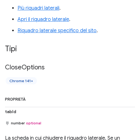
Più riquadri laterali
.
Apri il riquadro laterale
.
Riquadro laterale specifico del sito
.
Tipi
Close
Options
Chrome 141+
PROPRIETÀ
tabId
number
optional
La scheda in cui chiudere il riquadro laterale. Se un