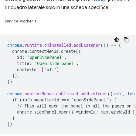
il riquadro laterale solo in una scheda specifica.
service-worker.js:
chrome
.
runtime
.
onInstalled
.
addListener
(()
=
>
{
chrome.contextMenus.create({
id
:
'openSidePanel'
,
title
:
'Open side panel'
,
contexts
:
[
'all'
]
}
);
}
);
chrome
.
contextMenus
.
onClicked
.
addListener
((
info
,
tab
if
(info.menuItemId
===
'openSidePanel')
{
//
This
will
open
the
panel
in
all
the
pages
on
chrome.sidePanel.open({
windowId
:
tab
.
windowId
}
}
}
);