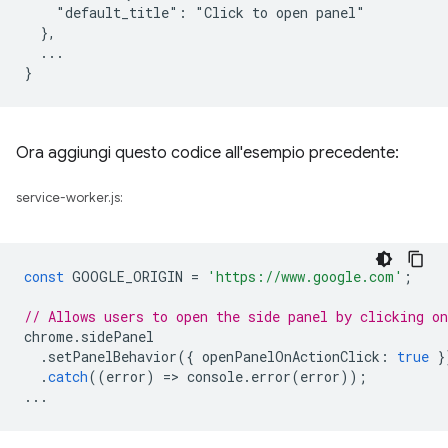
    "default_title": "Click to open panel"

  },

  ...

Ora aggiungi questo codice all'esempio precedente:
service-worker.js:
const
GOOGLE_ORIGIN
=
'https://www.google.com'
;
// Allows users to open the side panel by clicking on
chrome
.
sidePanel
.
setPanelBehavior
({
openPanelOnActionClick
:
true
}
.
catch
((
error
)
=
>
console
.
error
(
error
));
...