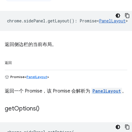
chrome
.
sidePanel
.
getLayout
()
:
Promise<
PanelLayout
>
返回侧边栏的当前布局。
返回
Promise<
PanelLayout
>
返回一个 Promise，该 Promise 会解析为
PanelLayout
。
get
Options(
)