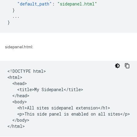
"default_path"
:
"sidepanel.html"
}
...
}
sidepanel.html:
<!DOCTYPE html>

<html>

  <head>

    <title>My Sidepanel</title>

  </head>

  <body>

    <h1>All sites sidepanel extension</h1>

    <p>This side panel is enabled on all sites</p>

  </body>
