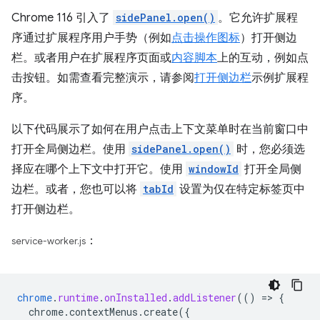
Chrome 116 引入了
sidePanel.open()
。它允许扩展程
序通过扩展程序用户手势（例如
点击操作图标
）打开侧边
栏。或者用户在扩展程序页面或
内容脚本
上的互动，例如点
击按钮。如需查看完整演示，请参阅
打开侧边栏
示例扩展程
序。
以下代码展示了如何在用户点击上下文菜单时在当前窗口中
打开全局侧边栏。使用
sidePanel.open()
时，您必须选
择应在哪个上下文中打开它。使用
windowId
打开全局侧
边栏。或者，您也可以将
tabId
设置为仅在特定标签页中
打开侧边栏。
：
service-worker.js
chrome
.
runtime
.
onInstalled
.
addListener
(()
=
>
{
chrome.contextMenus.create({