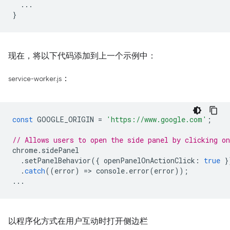
  ...

现在，将以下代码添加到上一个示例中：
：
service-worker.js
const
GOOGLE_ORIGIN
=
'https://www.google.com'
;
// Allows users to open the side panel by clicking on
chrome
.
sidePanel
.
setPanelBehavior
({
openPanelOnActionClick
:
true
}
.
catch
((
error
)
=
>
console
.
error
(
error
));
...
以程序化方式在用户互动时打开侧边栏