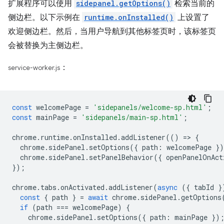
扩展程序可以使用
sidepanel.getOptions()
检索当前的
侧边栏。以下示例在
runtime.onInstalled()
上设置了
欢迎侧边栏。然后，当用户导航到其他标签页时，该标签页
会被替换为主侧边栏。
：
service-worker.js
const
welcomePage
=
'sidepanels/welcome-sp.html'
;
const
mainPage
=
'sidepanels/main-sp.html'
;
chrome
.
runtime
.
onInstalled
.
addListener
(()
=
>
{
chrome
.
sidePanel
.
setOptions
({
path
:
welcomePage
}
chrome
.
sidePanel
.
setPanelBehavior
({
openPanelOnAct
});
chrome
.
tabs
.
onActivated
.
addListener
(
async
({
tabId
}
const
{
path
}
=
await
chrome
.
sidePanel
.
getOptions
if
(
path
===
welcomePage
)
{
chrome
.
sidePanel
.
setOptions
({
path
:
mainPage
})