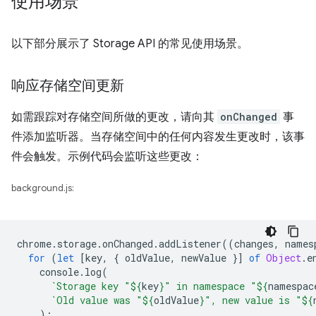
使用场景
以下部分展示了 Storage API 的常见使用场景。
响应存储空间更新
如需跟踪对存储空间所做的更改，请向其
onChanged
事
件添加监听器。当存储空间中的任何内容发生更改时，该事
件会触发。示例代码会监听这些更改：
background.js:
chrome
.
storage
.
onChanged
.
addListener
((
changes
,
names
for
(
let
[
key
,
{
oldValue
,
newValue
}]
of
Object
.
e
console
.
log
(
`Storage key "
${
key
}
" in namespace "
${
namespac
`Old value was "
${
oldValue
}
", new value is "
${
);