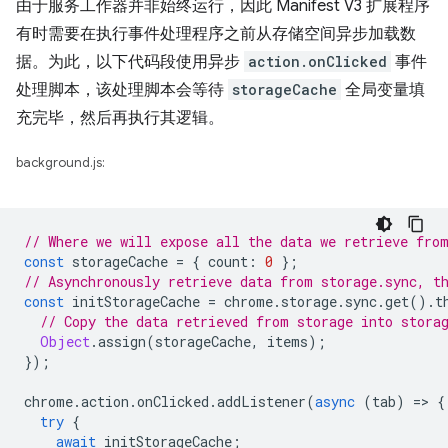
由于服务工作器并非始终运行，因此 Manifest V3 扩展程序
有时需要在执行事件处理程序之前从存储空间异步加载数
据。为此，以下代码段使用异步
action.onClicked
事件
处理脚本，该处理脚本会等待
storageCache
全局变量填
充完毕，然后再执行其逻辑。
background.js:
// Where we will expose all the data we retrieve fro
const
storageCache
=
{
count
:
0
};
// Asynchronously retrieve data from storage.sync, t
const
initStorageCache
=
chrome
.
storage
.
sync
.
get
().
t
// Copy the data retrieved from storage into stora
Object
.
assign
(
storageCache
,
items
);
});
chrome
.
action
.
onClicked
.
addListener
(
async
(
tab
)
=
>
{
try
{
await
initStorageCache
;