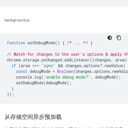
background.js:
function
setDebugMode
()
{
/* ... */
}
// Watch for changes to the user's options & apply t
chrome
.
storage
.
onChanged
.
addListener
((
changes
,
area
)
if
(
area
===
'sync'
 && 
changes
.
options
?
.
newValue
)
const
debugMode
=
Boolean
(
changes
.
options
.
newVal
console
.
log
(
'enable debug mode?'
,
debugMode
);
setDebugMode
(
debugMode
);
}
});
从存储空间异步预加载