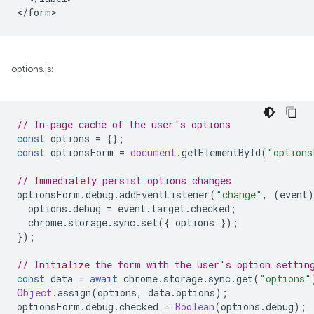
options.js:
// In-page cache of the user's options
const
options
=
{};
const
optionsForm
=
document
.
getElementById
(
"options
// Immediately persist options changes
optionsForm
.
debug
.
addEventListener
(
"change"
,
(
event
)
options
.
debug
=
event
.
target
.
checked
;
chrome
.
storage
.
sync
.
set
({
options
});
});
// Initialize the form with the user's option settin
const
data
=
await
chrome
.
storage
.
sync
.
get
(
"options"
Object
.
assign
(
options
,
data
.
options
);
optionsForm
.
debug
.
checked
=
Boolean
(
options
.
debug
);