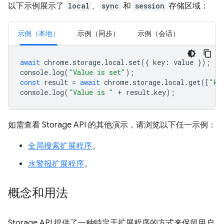
以下示例展示了
local
、
sync
和
session
存储区域：
示例（本地）
示例（同步）
示例（会话）
await
chrome
.
storage
.
local
.
set
({
key
:
value
});
console
.
log
(
"Value is set"
);
const
result
=
await
chrome
.
storage
.
local
.
get
([
"ke
console
.
log
(
"Value is "
+
result
.
key
);
如需查看 Storage API 的其他演示，请浏览以下任一示例：
全局搜索扩展程序
。
水警报扩展程序
。
概念和用法
Storage API 提供了一种特定于扩展程序的方式来保留用户