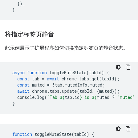
});
}
将指定标签页静音
此示例展示了扩展程序如何切换指定标签页的静音状态。
async
function
toggleMuteState
(
tabId
)
{
const
tab
=
await
chrome
.
tabs
.
get
(
tabId
);
const
muted
=
!
tab
.
mutedInfo
.
muted
;
await
chrome
.
tabs
.
update
(
tabId
,
{
muted
});
console
.
log
(
`Tab 
${
tab
.
id
}
 is 
${
muted
?
"muted"
}
function
toggleMuteState
(
tabId
)
{