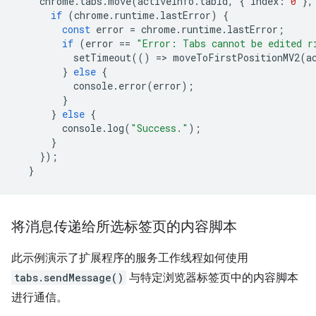
chrome
.
tabs
.
move
(
activeInfo
.
tabId
,
{
index
:
0
},
if
(
chrome
.
runtime
.
lastError
)
{
const
error
=
chrome
.
runtime
.
lastError
;
if
(
error
==
"Error: Tabs cannot be edited r
setTimeout
(()
=
>
moveToFirstPositionMV2
(
a
}
else
{
console
.
error
(
error
);
}
}
else
{
console
.
log
(
"Success."
);
}
});
}
将消息传递给所选标签页的内容脚本
此示例演示了扩展程序的服务工作线程如何使用
tabs.sendMessage()
与特定浏览器标签页中的内容脚本
进行通信。