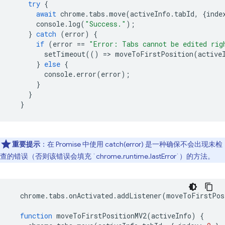
try
{
await
chrome
.
tabs
.
move
(
activeInfo
.
tabId
,
{
inde
console
.
log
(
"Success."
);
}
catch
(
error
)
{
if
(
error
==
"Error: Tabs cannot be edited rig
setTimeout
(()
=
>
moveToFirstPosition
(
active
}
else
{
console
.
error
(
error
);
}
}
}
重要提示
：在 Promise 中使用 catch(error) 是一种确保不会出现未检
查的错误（否则该错误会填充 `chrome.runtime.lastError`）的方法。
chrome
.
tabs
.
onActivated
.
addListener
(
moveToFirstPos
function
moveToFirstPositionMV2
(
activeInfo
)
{