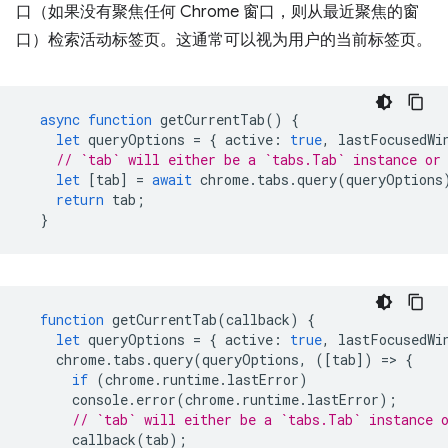
口（如果没有聚焦任何 Chrome 窗口，则从最近聚焦的窗
口）检索活动标签页。这通常可以视为用户的当前标签页。
async
function
getCurrentTab
()
{
let
queryOptions
=
{
active
:
true
,
lastFocusedWi
// `tab` will either be a `tabs.Tab` instance or
let
[
tab
]
=
await
chrome
.
tabs
.
query
(
queryOptions
return
tab
;
}
function
getCurrentTab
(
callback
)
{
let
queryOptions
=
{
active
:
true
,
lastFocusedWi
chrome
.
tabs
.
query
(
queryOptions
,
([
tab
])
=
>
{
if
(
chrome
.
runtime
.
lastError
)
console
.
error
(
chrome
.
runtime
.
lastError
);
// `tab` will either be a `tabs.Tab` instance 
callback
(
tab
);