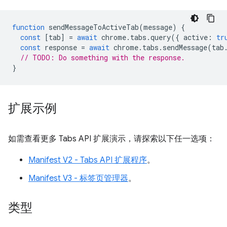
function
sendMessageToActiveTab
(
message
)
{
const
[
tab
]
=
await
chrome
.
tabs
.
query
({
active
:
tr
const
response
=
await
chrome
.
tabs
.
sendMessage
(
tab
// TODO: Do something with the response.
}
扩展示例
如需查看更多 Tabs API 扩展演示，请探索以下任一选项：
Manifest V2 - Tabs API 扩展程序
。
Manifest V3 - 标签页管理器
。
类型