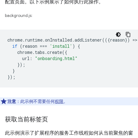
配置页面。以下示例展示了如何执行此操作。
background.js:
chrome
.
runtime
.
onInstalled
.
addListener
(({
reason
})
=
>
if
(
reason
===
'install'
)
{
chrome
.
tabs
.
create
({
url
:
"onboarding.html"
});
}
});
注意
：此示例不需要任何
权限
。
获取当前标签页
此示例演示了扩展程序的服务工作线程如何从当前聚焦的窗