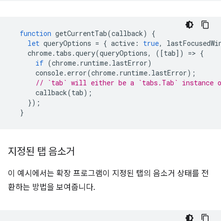
function
getCurrentTab
(
callback
)
{
let
queryOptions
=
{
active
:
true
,
lastFocusedWi
chrome
.
tabs
.
query
(
queryOptions
,
([
tab
])
=
>
{
if
(
chrome
.
runtime
.
lastError
)
console
.
error
(
chrome
.
runtime
.
lastError
);
// `tab` will either be a `tabs.Tab` instance 
callback
(
tab
);
});
}
지정된 탭 음소거
이 예시에서는 확장 프로그램이 지정된 탭의 음소거 상태를 전
환하는 방법을 보여줍니다.