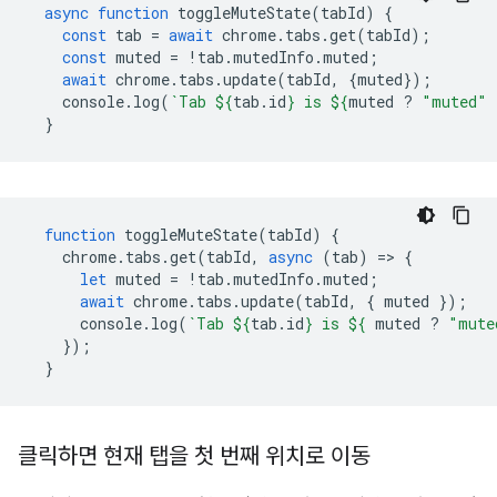
async
function
toggleMuteState
(
tabId
)
{
const
tab
=
await
chrome
.
tabs
.
get
(
tabId
);
const
muted
=
!
tab
.
mutedInfo
.
muted
;
await
chrome
.
tabs
.
update
(
tabId
,
{
muted
});
console
.
log
(
`Tab 
${
tab
.
id
}
 is 
${
muted
?
"muted"
}
function
toggleMuteState
(
tabId
)
{
chrome
.
tabs
.
get
(
tabId
,
async
(
tab
)
=
>
{
let
muted
=
!
tab
.
mutedInfo
.
muted
;
await
chrome
.
tabs
.
update
(
tabId
,
{
muted
});
console
.
log
(
`Tab 
${
tab
.
id
}
 is 
${
muted
?
"mute
});
}
클릭하면 현재 탭을 첫 번째 위치로 이동