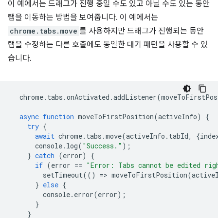
이 예에서는 드래그가 진행 중일 수도 있고 아닐 수도 있는 동안
탭을 이동하는 방법을 보여줍니다. 이 예에서는
chrome.tabs.move
를 사용하지만 드래그가 진행되는 동안
탭을 수정하는 다른 호출에도 동일한 대기 패턴을 사용할 수 있
습니다.
chrome
.
tabs
.
onActivated
.
addListener
(
moveToFirstPos
async
function
moveToFirstPosition
(
activeInfo
)
{
try
{
await
chrome
.
tabs
.
move
(
activeInfo
.
tabId
,
{
inde
console
.
log
(
"Success."
);
}
catch
(
error
)
{
if
(
error
==
"Error: Tabs cannot be edited rig
setTimeout
(()
=
>
moveToFirstPosition
(
active
}
else
{
console
.
error
(
error
);
}
}