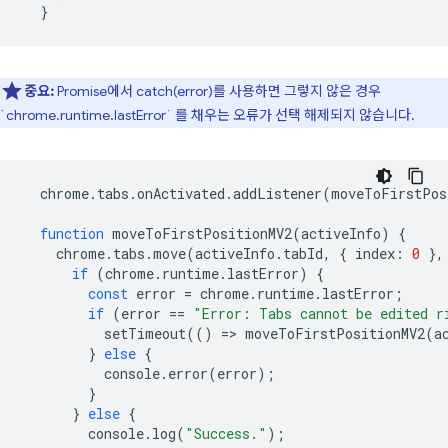
}
중요:
Promise에서 catch(error)를 사용하면 그렇지 않은 경우
`chrome.runtime.lastError` 를 채우는 오류가 선택 해제되지 않습니다.
chrome
.
tabs
.
onActivated
.
addListener
(
moveToFirstPos
function
moveToFirstPositionMV2
(
activeInfo
)
{
chrome
.
tabs
.
move
(
activeInfo
.
tabId
,
{
index
:
0
},
if
(
chrome
.
runtime
.
lastError
)
{
const
error
=
chrome
.
runtime
.
lastError
;
if
(
error
==
"Error: Tabs cannot be edited r
setTimeout
(()
=
>
moveToFirstPositionMV2
(
a
}
else
{
console
.
error
(
error
);
}
}
else
{
console
.
log
(
"Success."
);